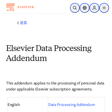
跳到主要內容
公開搜尋
位置選擇器
Sign in to p
menu
首頁
Elsevier Data Processing
Addendum
This addendum applies to the processing of personal data 
under applicable Elsevier subscription agreements.
English
Data Processing Addendum