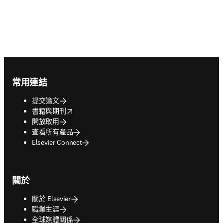
Footer navigation
常用連結
提交論文
opens in new tab/window
書籍與期刊
開放取用
查看所有產品
Elsevier Connect
關於
關於 Elsevier
職業生涯
全球媒體關係