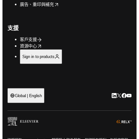
opens in new tab/window
廣告、重印與補充
支援
客戶支援
opens in new tab/window
資源中心
Sign in to products
LinkedIn
Twitter
Faceb
You
Global | English
ope