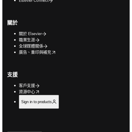
Elsevier Connect
關於
關於 Elsevier
職業生涯
全球媒體關係
opens in new tab/window
廣告、重印與補充
支援
客戶支援
opens in new tab/window
資源中心
Sign in to products