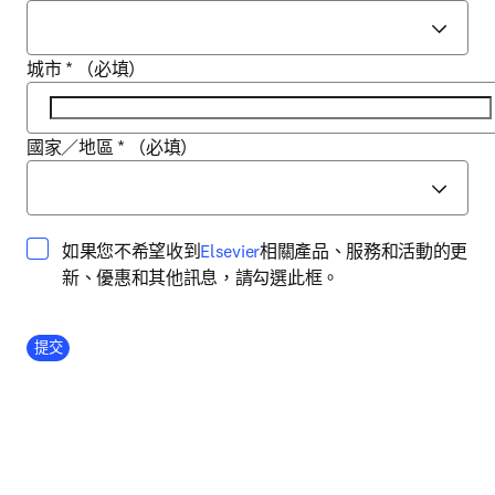
城市
*
（必填）
國家／地區
*
（必填）
opens in new tab/window
如果您不希望收到
Elsevier
相關產品、服務和活動的更
新、優惠和其他訊息，請勾選此框。
Company Division
提交