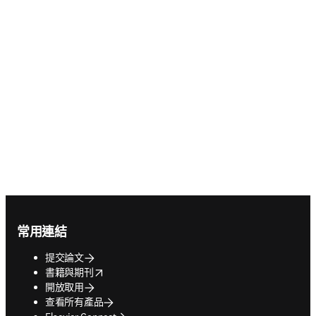
Footer navigation
常用連結
提交論文
opens in new tab/window
書籍與期刊
開放取用
查看所有產品