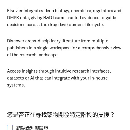
Elsevier integrates deep biology, chemistry, regulatory and 
DMPK data, giving R&D teams trusted evidence to guide 
decisions across the drug development life cycle. 
Discover cross-disciplinary literature from multiple 
publishers in a single workspace for a comprehensive view 
of the research landscape.
Access insights through intuitive research interfaces, 
datasets or AI that can integrate with your in-house 
systems.
您是否正在尋找藥物開發特定階段的支援？
靶點識別與驗證