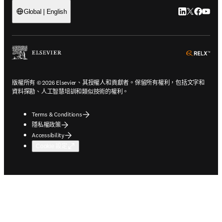
LinkedIn
Twitter
Faceb
You
Global | English
ope
版權所有 © 2026 Elsevier、其授權人和貢獻者。保留所有權利，包括文字和
資料探勘、人工智慧培訓和類似技術的權利。
Terms & Conditions
隱私權政策
Accessibility
Cookie 設定