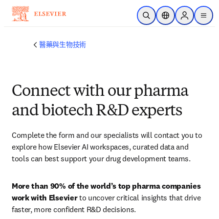
跳到主要內容
公開搜尋
位置選擇器
Sign in to p
menu
醫藥與生物技術
Connect with our pharma
and biotech R&D experts
Complete the form and our specialists will contact you to 
explore how Elsevier AI workspaces, curated data and 
tools can best support your drug development teams.
More than
90% of the world’s top pharma companies
work with Elsevier
 to uncover critical insights that drive 
faster, more confident R&D decisions.