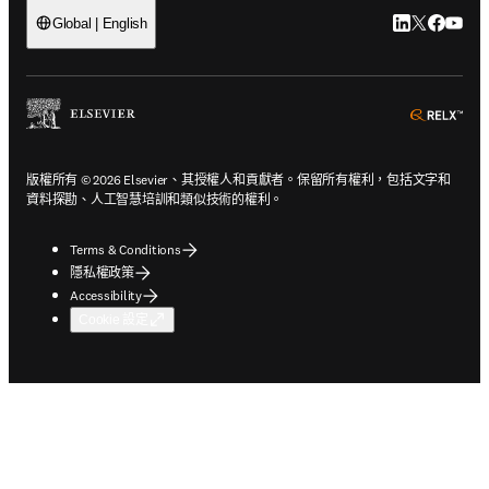
LinkedIn
Twitter
Faceb
You
Global | English
ope
版權所有 © 2026 Elsevier、其授權人和貢獻者。保留所有權利，包括文字和
資料探勘、人工智慧培訓和類似技術的權利。
Terms & Conditions
隱私權政策
Accessibility
Cookie 設定