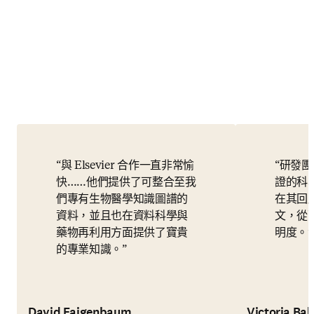
與 Elsevier 合作一直非常愉
研發團
快……他們提供了可整合至我
證的科學證
們專有生物醫學知識圖譜的
在其回
資料，並且也在資料科學與
文，從
藥物再利用方面提供了寶貴
明度。
的專業知識。
David Fajgenbaum
Victoria Ball