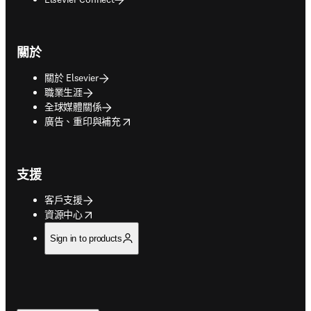
關於
關於 Elsevier
職業生涯
全球媒體關係
opens in new tab/window
廣告、重印與補充
支援
客戶支援
opens in new tab/window
資源中心
Sign in to products