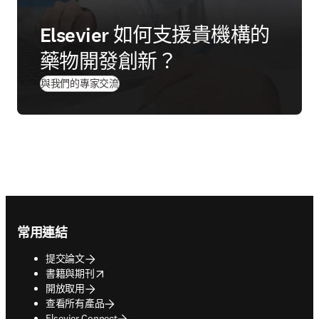
Elsevier 如何支援貴機構的
藥物開發創新？
與我們的專家交流
Footer navigation
常用連結
提交論文
opens in new tab/window
書籍與期刊
開放取用
查看所有產品
Elsevier Connect