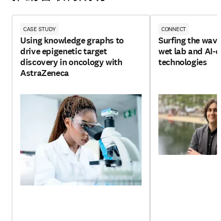
CASE STUDY
CONNECT
Using knowledge graphs to
Surfing the wav
drive epigenetic target
wet lab and AI-d
discovery in oncology with
technologies
AstraZeneca