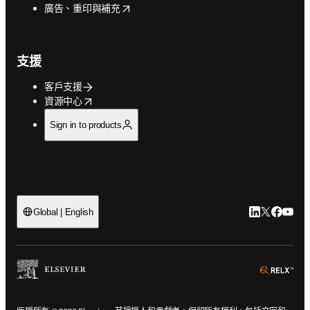
opens in new tab/window
廣告、重印與補充
支援
客戶支援
opens in new tab/window
資源中心
Sign in to products
LinkedIn
Twitter
Faceb
You
Global | English
ope