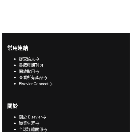
Footer navigation
常用連結
提交論文
opens in new tab/window
書籍與期刊
開放取用
查看所有產品
Elsevier Connect
關於
關於 Elsevier
職業生涯
全球媒體關係