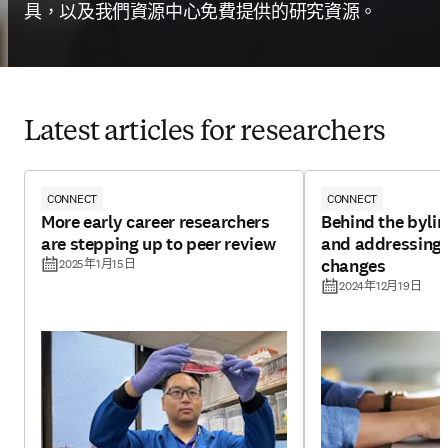
具，以及我們資源中心免費提供的研究資源。
Latest articles for researchers
CONNECT
CONNECT
More early career researchers
Behind the byline
are stepping up to peer review
and addressing 
changes
2025年1月15日
2024年12月19日