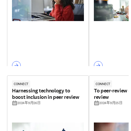
CONNECT
CONNECT
Harnessing technology to
To peer-review o
boost inclusion in peer review
review
2024年9月26日
2024年9月25日