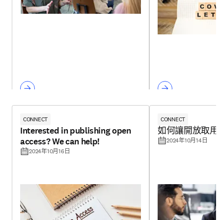
CONNECT
CONNECT
Interested in publishing open
如何讓開放取用
access? We can help!
2024年10月14日
2024年10月16日