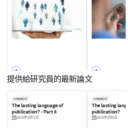
提供給研究員的最新論文
CONNECT
CONNECT
The lasting language of
The lasting lang
publication? - Part II
publication?
2023年3月15日
2023年3月9日