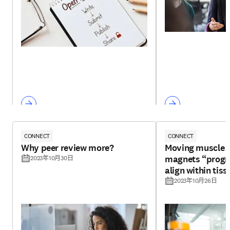
CONNECT
CONNECT
Why peer review more?
Moving muscle f
magnets “progr
2023年10月30日
align within tiss
2023年10月26日