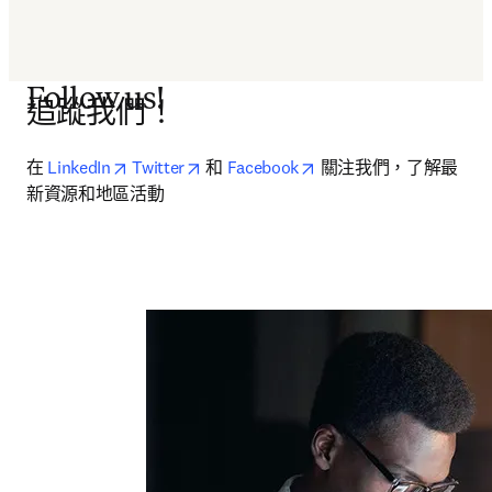
Follow us!
追蹤我們！
opens in new tab/window
opens in new tab/window
opens in new tab/wind
在 
LinkedIn
Twitter
 和 
Facebook
 關注我們，了解最
新資源和地區活動 