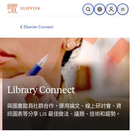
跳到主要內容
公開搜尋
位置選擇器
Sign in to p
menu
Elsevier Connect
Library Connect
與圖書館員社群合作，運用論文、線上研討會、資
訊圖表等分享 LIS 最佳做法、議題、技術和趨勢。