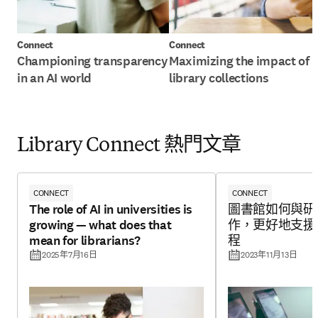
Connect
Connect
Championing transparency
Maximizing the impact of
in an AI world
library collections
Library Connect 熱門文章
CONNECT
CONNECT
The role of AI in universities is
圖書館如何與研
growing — what does that
作，更好地支援
mean for librarians?
程
2025年7月16日
2023年11月13日