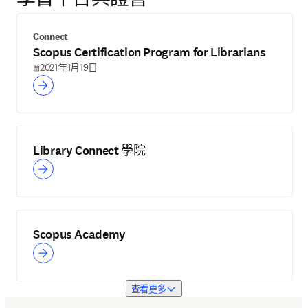
學習平台與證書
Connect
Scopus Certification Program for Librarians
2021年1月19日
Library Connect 學院
Scopus Academy
查看更多