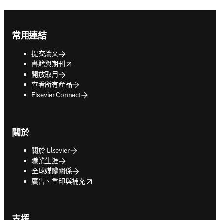
Footer navigation
常用連結
提交論文
opens in new tab/window
書籍與期刊
開放取用
查看所有產品
Elsevier Connect
關於
關於 Elsevier
職業生涯
全球媒體關係
opens in new tab/window
廣告、重印與補充
支援