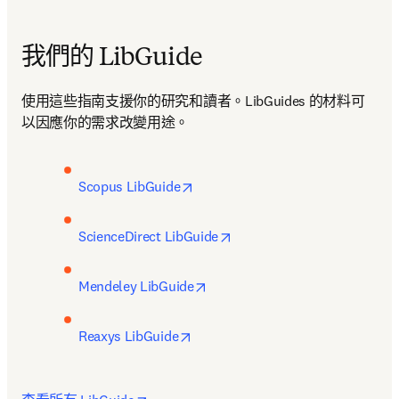
我們的 LibGuide
使用這些指南支援你的研究和讀者。LibGuides 的材料可
以因應你的需求改變用途。
opens in new tab/window
Scopus LibGuide
opens in new tab/window
ScienceDirect LibGuide
opens in new tab/window
Mendeley LibGuide
opens in new tab/window
Reaxys LibGuide