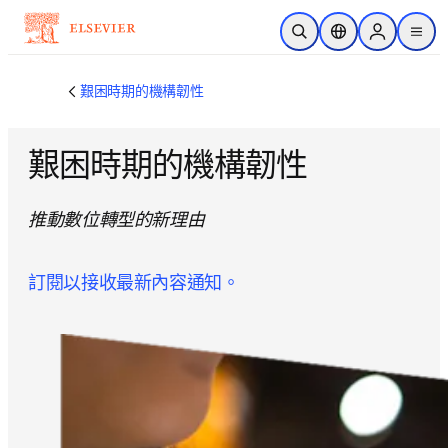
跳到主要內容
公開搜尋
位置選擇器
Sign in to p
menu
艱困時期的機構韌性
艱困時期的機構韌性
推動數位轉型的新理由
訂閱以接收最新內容通知。