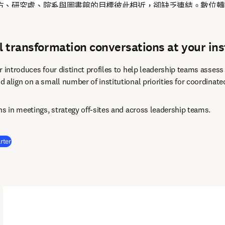
方、研究處、院系與圖書館的目標彼此相近，卻缺乏連結。數位轉
al transformation conversations at your ins
 introduces four distinct profiles to help leadership teams assess t
 align on a small number of institutional priorities for coordinate
ns in meetings, strategy off-sites and across leadership teams.
(
打開新的分頁／視窗
)
rter