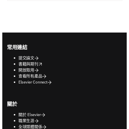
Footer navigation
常用連結
提交論文
opens in new tab/window
書籍與期刊
開放取用
查看所有產品
Elsevier Connect
關於
關於 Elsevier
職業生涯
全球媒體關係