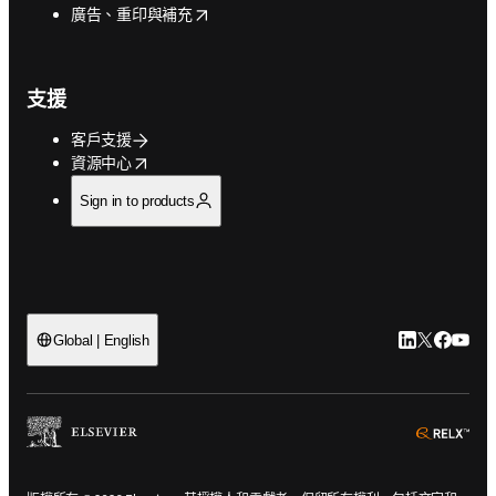
opens in new tab/window
廣告、重印與補充
支援
客戶支援
opens in new tab/window
資源中心
Sign in to products
LinkedIn
Twitter
Faceb
You
Global | English
ope