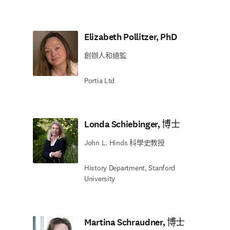
Elizabeth Pollitzer, PhD
創辦人和總監
Portia Ltd
Londa Schiebinger, 博士
John L. Hinds 科學史教授
History Department, Stanford
University
Martina Schraudner, 博士