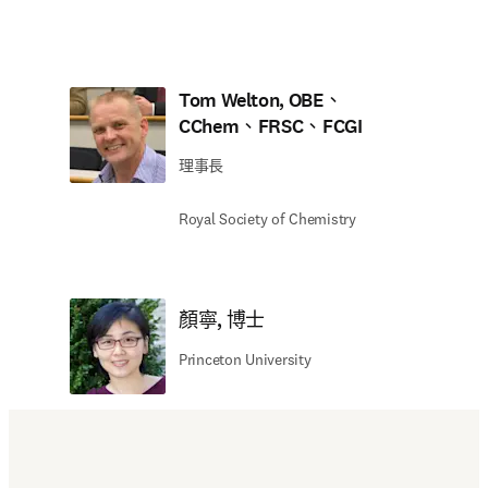
Tom Welton, OBE、
CChem、FRSC、FCGI
理事長
Royal Society of Chemistry
顏寧, 博士
Princeton University