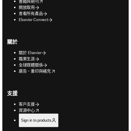
opens in new tab/window
書籍與期刊
開放取用
查看所有產品
Elsevier Connect
關於
關於 Elsevier
職業生涯
全球媒體關係
opens in new tab/window
廣告、重印與補充
支援
客戶支援
opens in new tab/window
資源中心
Sign in to products