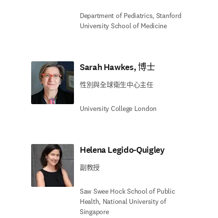
Department of Pediatrics, Stanford
University School of Medicine
Sarah Hawkes, 博士
性別與全球衛生中心主任
University College London
Helena Legido-Quigley
副教授
Saw Swee Hock School of Public
Health, National University of
Singapore