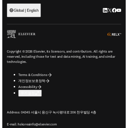
LinkedIn 새
Twitter 
Facebo
YouT
Global | English
ope
Copyright © 2026 Elsevier, its licensors, and contributors. All rights are
reserved, including those for text and data mining, AI training, and similar
technologies.
Terms & Conditions
개인정보보호정책
Accessibility
쿠키 설정
Address: 04345 서울시 용산구 녹사평대로 206 천우빌딩 4층
E-mail:
hskoreainfo@elsevier.com