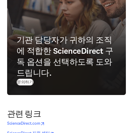
기관 담당자가 귀하의 조직
에 적합한 ScienceDirect 구
독 옵션을 선택하도록 도와
드립니다.
문의하기
관련 링크
opens in new tab/window
새 탭/창에서 열기
ScienceDirect.com
opens in new tab/window
새 탭/창에서 열기