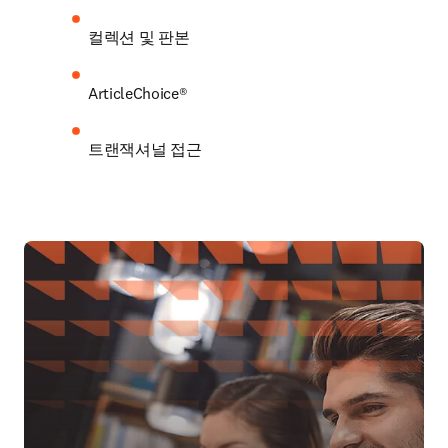
컬렉션 및 판본
ArticleChoice®
트랜잭셔널 접근