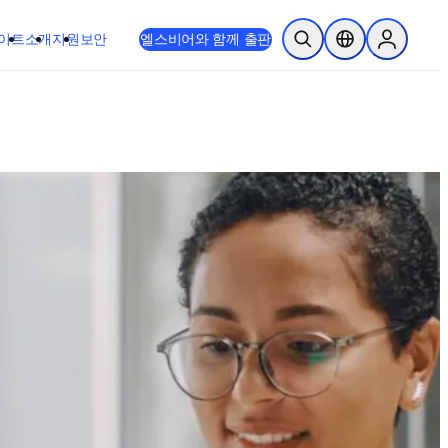
이트
소개
지원
보안
엘스비어와 함께 출판
검색 열기
위치 선택기
Sign in to