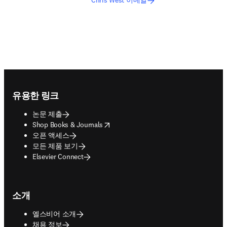
Chris West 이메일
Footer navigation
유용한 링크
논문 제출
opens in new tab/window
Shop Books & Journals
오픈 액세스
모든 제품 보기
Elsevier Connect
소개
엘스비어 소개
채용 정보