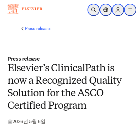
주요 콘텐츠로 건너뛰기
검색 열기
위치 선택기
Sign in to p
menu
Press releases
Press release
Elsevier’s ClinicalPath is
now a Recognized Quality
Solution for the ASCO
Certified Program
2026년 5월 6일