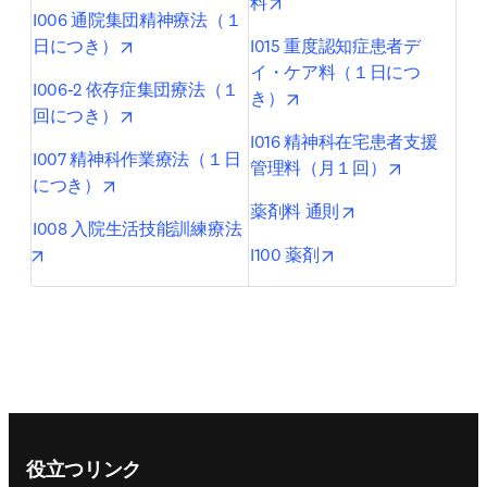
opens in new tab/window
料
I006 通院集団精神療法（１
opens in new tab/window
日につき）
I015 重度認知症患者デ
イ・ケア料（１日につ
I006-2 依存症集団療法（１
opens in new tab/window
き）
opens in new tab/window
回につき）
I016 精神科在宅患者支援
I007 精神科作業療法（１日
opens in n
管理料（月１回）
opens in new tab/window
につき）
opens in new tab
薬剤料 通則
I008 入院生活技能訓練療法
opens in new tab/window
opens in new tab/w
I100 薬剤
Footer navigation
役立つリンク