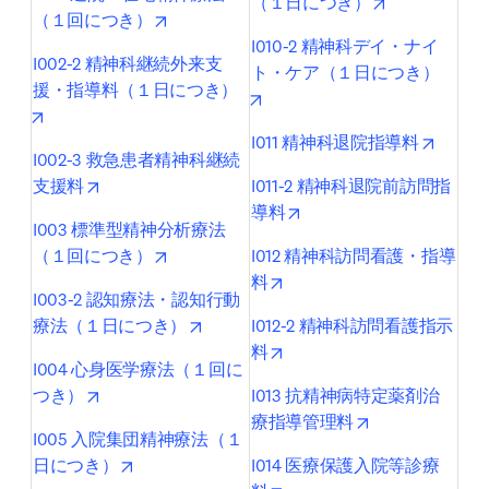
opens in new
（１日につき）
opens in new tab/window
（１回につき）
I010-2 精神科デイ・ナイ
I002-2 精神科継続外来支
ト・ケア（１日につき）
援・指導料（１日につき）
opens in new tab/window
opens in new tab/window
opens 
I011 精神科退院指導料
I002-3 救急患者精神科継続
opens in new tab/window
支援料
I011-2 精神科退院前訪問指
opens in new tab/window
導料
I003 標準型精神分析療法
opens in new tab/window
（１回につき）
I012 精神科訪問看護・指導
opens in new tab/window
料
I003-2 認知療法・認知行動
opens in new tab/window
療法（１日につき）
I012-2 精神科訪問看護指示
opens in new tab/window
料
I004 心身医学療法（１回に
opens in new tab/window
つき）
I013 抗精神病特定薬剤治
opens in new t
療指導管理料
I005 入院集団精神療法（１
opens in new tab/window
日につき）
I014 医療保護入院等診療