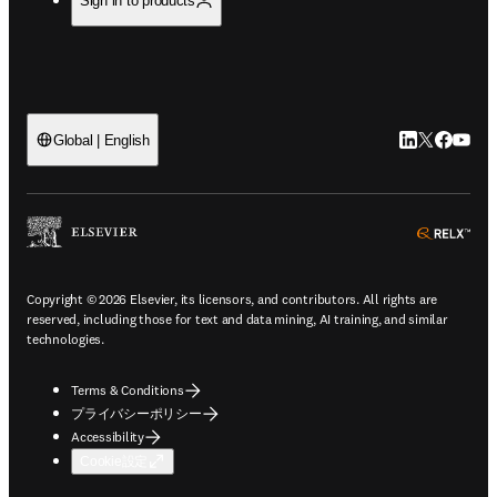
Sign in to products
LinkedIn
Twitte
Faceb
You
Global | English
ope
Copyright © 2026 Elsevier, its licensors, and contributors. All rights are
reserved, including those for text and data mining, AI training, and similar
technologies.
Terms & Conditions
プライバシーポリシー
Accessibility
Cookie設定