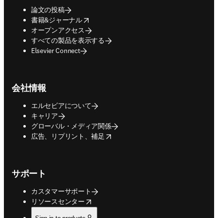
論文の投稿
opens in new tab/window
書籍&ジャーナル
オープンアクセス
すべての製品を表示する
Elsevier Connect
会社情報
エルセビアについて
キャリア
グローバル・メディア関係
opens in new tab/window
広告、リプリント、補足
サポート
カスタマーサポート
opens in new tab/window
リソースセンター