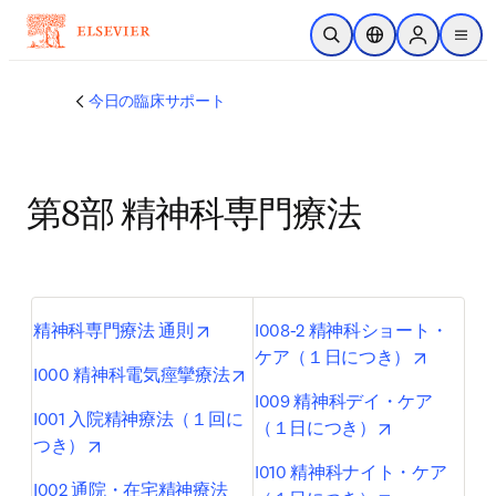
メインのコンテンツにスキップ
検索を開く
ロケーションセレ
Sign in to p
menu
する
今日の臨床サポート
第8部 精神科専門療法
opens in new tab/window
精神科専門療法 通則
I008-2 精神科ショート・
opens in
ケア（１日につき）
opens in new tab/window
I000 精神科電気痙攣療法
I009 精神科デイ・ケア
I001 入院精神療法（１回に
opens in new
（１日につき）
opens in new tab/window
つき）
I010 精神科ナイト・ケア
I002 通院・在宅精神療法