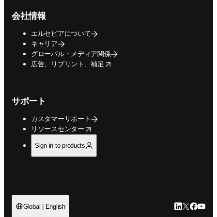
会社情報
エルセビアについて
キャリア
グローバル・メディア関係
opens in new tab/window
広告、リプリント、補足
サポート
カスタマーサポート
opens in new tab/window
リソースセンター
Sign in to products
LinkedIn
Twitte
Faceb
You
Global | English