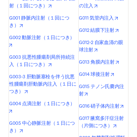
opens in new tab/window
opens in new tab/
射（１回につき）
の注入
opens in
G001 静脈内注射（１回につ
G011 気管内注入
opens in new tab/window
き）
opens in
G012 結膜下注射
G002 動脈注射（１日につき）
G012-2 自家血清の眼
opens in new tab/window
opens in new tab/
球注射
G003 抗悪性腫瘍剤局所持続注
opens i
G013 角膜内注射
opens in new tab/window
入（１日につき）
opens in 
G014 球後注射
G003-3 肝動脈塞栓を伴う抗悪
性腫瘍剤肝動脈内注入（１日に
G015 テノン氏嚢内注
opens in new tab/window
つき）
opens in new tab/wind
射
G004 点滴注射（１日につき）
opens
G016 硝子体内注射
opens in new tab/window
G017 腋窩多汗症注射
G005 中心静脈注射（１日につ
opens in
（片側につき）
opens in new tab/window
き）