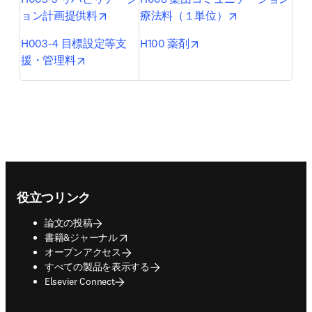
opens in new tab/window
opens in new t
ョン計画提供料
療法料（１単位）
opens in new tab/wind
H003-4 目標設定等支
H100 薬剤
opens in new tab/window
援・管理料
Footer navigation
役立つリンク
論文の投稿
opens in new tab/window
書籍&ジャーナル
オープンアクセス
すべての製品を表示する
Elsevier Connect