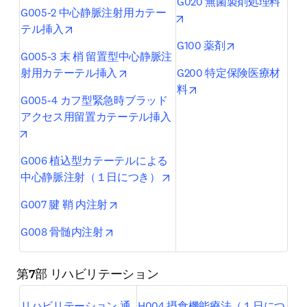
G020 無菌製剤処理料
G005-2 中心静脈注射用カテー
opens in new tab/window
opens in new tab/window
テル挿入
opens in new t
G100 薬剤
G005-3 末 梢 留置型中心静脈注
opens in new tab/window
射用カテーテル挿入
G200 特定保険医療材
opens in new tab/wind
料
G005-4 カフ型緊急時ブラッド
アクセス用留置カテーテル挿入
opens in new tab/window
G006 植込型カテーテルによる
opens in new tab/window
中心静脈注射（１日につき）
opens in new tab/window
G007 腱 鞘 内注射
opens in new tab/window
G008 骨髄内注射
第7部 リハビリテーション
リハビリテーション 通
H004 摂食機能療法（１日につ