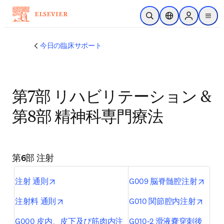
メインのコンテンツにスキップ
検索を開く
ロケーションセレ
Sign in to p
menu
する
今日の臨床サポート
第7部 リハビリテーション &
第8部 精神科専門療法
第6部 注射
opens in new tab/window
opens
注射 通則
G009 脳脊髄腔注射
opens in new tab/window
opens
注射料 通則
G010 関節腔内注射
G000 皮内、皮下及び筋肉内注
G010-2 滑液嚢穿刺後