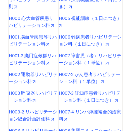
opens in new tab/window
opens in new tab/window
則
き）
H000 心大血管疾患リ
H005 視能訓練（１日につき）
opens in new tab/window
opens in new tab/window
ハビリテーション料
H001 脳血管疾患等リハ
H006 難病患者リハビリテーシ
opens in new tab/window
opens in n
ビリテーション料
ョン料（１日につき）
H001-2 廃用症候群リハ
H007 障害児（者）リハビリテ
opens in new tab/window
opens in n
ビリテーション料
ーション料（１単位）
H002 運動器リハビリテ
H007-2 がん患者リハビリテー
opens in new tab/window
opens in new
ーション料
ション料（１単位）
H003 呼吸器リハビリテ
H007-3 認知症患者リハビリテ
opens in new tab/window
opens
ーション料
ーション料（１日につき）
H003-2 リハビリテーシ
H007-4 リンパ浮腫複合的治療
opens in new tab/window
opens in new tab/window
ョン総合計画評価料
料
H003-3 リハビリテーシ
H008 集団コミュニケーション