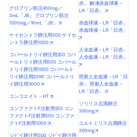
赤」 解凍赤血球液－
グロブリン筋注450mg／
opens in new
LR「日赤」
3mL「JB」 グロブリン筋注
opens in new tab/window
1500mg／10mL「JB」
赤血球液－LR「日赤」 
赤血球液－LR「日赤」
ケイセントラ静注用500 ケイセ
opens in new tab/window
opens in new tab/window
ントラ静注用1000
人全血液－LR「日赤」 
コバールトリイ静注用250 コバ
人全血液－LR「日赤」
ールトリイ静注用500 コバール
opens in new tab/window
トリイ静注用1000 コバールト
リイ静注用2000 コバールトリ
照射人全血液－LR「日
opens in new tab/window
イ静注用3000
赤」 照射人全血液－
opens in new
LR「日赤」
opens in new tab/window
コンコエイト－HT
ソリリス点滴静注
コンファクトF注射用250 コン
opens in new tab
300mg
ファクトF注射用500 コンファ
opens in new tab/window
クトF注射用1000
ユルトミリス点滴静注
opens in new tab
300mg
ジビイ静注用500 ジビイ静注用