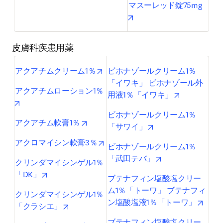
マスーレッド錠75mg
opens in new tab/window
皮膚科疾患用薬
opens in new tab/window
アクアチムクリーム1％
ビホナゾールクリーム1％
「イワキ」 ビホナゾール外
アクアチムローション1％
opens in ne
用液1％「イワキ」
opens in new tab/window
ビホナゾールクリーム1％
opens in new tab/window
アクアチム軟膏1％
opens in new tab/w
「サワイ」
opens in new tab/window
アクロマイシン軟膏3％
ビホナゾールクリーム1％
opens in new tab
「武田テバ」
クリンダマイシンゲル1％
opens in new tab/window
「DK」
ブテナフィン塩酸塩クリー
ム1％「トーワ」 ブテナフィ
クリンダマイシンゲル1％
opens
ン塩酸塩液1％「トーワ」
opens in new tab/window
「クラシエ」
ブテナフィン塩酸塩クリー