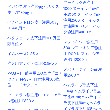
ヌーイック静注用
ペガシス皮下注90μg ペガシス
1000 ヌーイック静注
opens in new tab/window
皮下注180μg
用2000 ヌーイック静
注用2500 ヌーイック
ペグイントロン皮下注用50μg／
静注用3000 ヌーイッ
opens in new tab/window
0.5mL用
opens in n
ク静注用4000
ベタフェロン皮下注用960万国
レフィキシア静注用
opens in new tab/window
際単位
500 レフィキシア静注
opens in new tab/window
イムネース注35
用1000 レフィキシア
opens in new
静注用2000
opens in new tab/window
注射用アナクトC2,500単位
ノボサーティーン静注
PPSB－HT静注用200単位「ニチ
opens in new tab
用2500
ヤク」 PPSB－HT静注用500単
opens in new tab/window
位「ニチヤク」
ヘムライブラ皮下注
30mg ヘムライブラ皮
アコアラン静注用600 アコアラ
下注60mg ヘムライブ
opens in new tab/window
ン静注用1800
ラ皮下注90mg ヘムラ
イブラ皮下注105mg ヘ