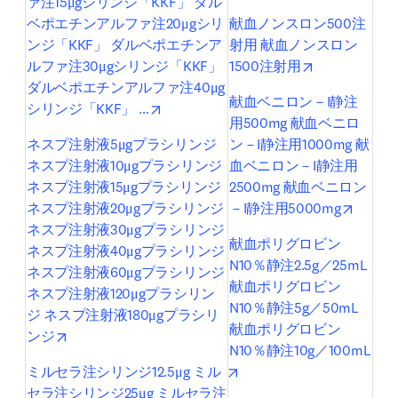
ァ注15μgシリンジ「KKF」 ダル
ベポエチンアルファ注20μgシリ
献血ノンスロン500注
ンジ「KKF」 ダルベポエチンア
射用 献血ノンスロン
opens in new
ルファ注30μgシリンジ「KKF」 
1500注射用
ダルベポエチンアルファ注40μg
献血ベニロン－I静注
opens in new tab/window
シリンジ「KKF」 …
用500mg 献血ベニロ
ネスプ注射液5μgプラシリンジ 
ン－I静注用1000mg 献
ネスプ注射液10μgプラシリンジ 
血ベニロン－I静注用
ネスプ注射液15μgプラシリンジ 
2500mg 献血ベニロン
opens 
ネスプ注射液20μgプラシリンジ 
－I静注用5000mg
ネスプ注射液30μgプラシリンジ 
献血ポリグロビン
ネスプ注射液40μgプラシリンジ 
N10％静注2.5g／25mL 
ネスプ注射液60μgプラシリンジ 
献血ポリグロビン
ネスプ注射液120μgプラシリン
N10％静注5g／50mL 
ジ ネスプ注射液180μgプラシリ
献血ポリグロビン
opens in new tab/window
ンジ
N10％静注10g／100mL
opens in new tab/window
ミルセラ注シリンジ12.5μg ミル
セラ注シリンジ25μg ミルセラ注