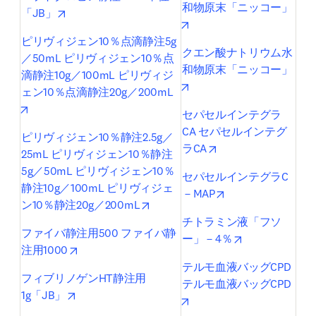
和物原末「ニッコー」
opens in new tab/window
「JB」
opens in new tab/window
ピリヴィジェン10％点滴静注5g
クエン酸ナトリウム水
／50mL ピリヴィジェン10％点
和物原末「ニッコー」
滴静注10g／100mL ピリヴィジ
opens in new tab/window
ェン10％点滴静注20g／200mL
opens in new tab/window
セパセルインテグラ
CA セパセルインテグ
ピリヴィジェン10％静注2.5g／
opens in new tab/w
ラCA
25mL ピリヴィジェン10％静注
5g／50mL ピリヴィジェン10％
セパセルインテグラC
静注10g／100mL ピリヴィジェ
opens in new tab/
－MAP
opens in new tab/window
ン10％静注20g／200mL
チトラミン液「フソ
ファイバ静注用500 ファイバ静
opens in new t
ー」－4％
opens in new tab/window
注用1000
テルモ血液バッグCPD 
フィブリノゲンHT静注用
テルモ血液バッグCPD
opens in new tab/window
1g「JB」
opens in new tab/window