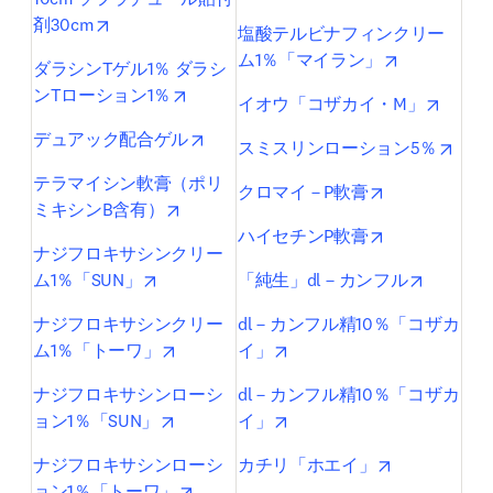
opens in new tab/window
剤30cm
塩酸テルビナフィンクリー
opens in ne
ム1％「マイラン」
ダラシンTゲル1％ ダラシ
opens in new tab/window
ンTローション1％
opens 
イオウ「コザカイ・M」
opens in new tab/window
デュアック配合ゲル
open
スミスリンローション5％
テラマイシン軟膏（ポリ
opens in new 
クロマイ－P軟膏
opens in new tab/window
ミキシンB含有）
opens in new 
ハイセチンP軟膏
ナジフロキサシンクリー
opens in new tab/window
opens in
ム1％「SUN」
「純生」dl－カンフル
ナジフロキサシンクリー
dl－カンフル精10％「コザカ
opens in new tab/window
opens in new tab/window
ム1％「トーワ」
イ」
ナジフロキサシンローシ
dl－カンフル精10％「コザカ
opens in new tab/window
opens in new tab/window
ョン1％「SUN」
イ」
opens in new
ナジフロキサシンローシ
カチリ「ホエイ」
opens in new tab/window
ョン1％「トーワ」