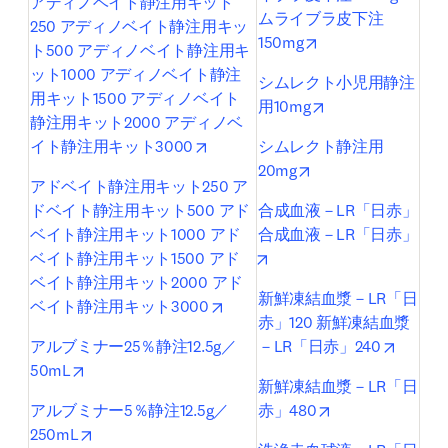
アディノベイト静注用キット
ムライブラ皮下注
250 アディノベイト静注用キッ
opens in new tab/
150mg
ト500 アディノベイト静注用キ
ット1000 アディノベイト静注
シムレクト小児用静注
用キット1500 アディノベイト
opens in new tab
用10mg
静注用キット2000 アディノベ
opens in new tab/window
イト静注用キット3000
シムレクト静注用
opens in new tab/w
20mg
アドベイト静注用キット250 ア
ドベイト静注用キット500 アド
合成血液－LR「日赤」 
ベイト静注用キット1000 アド
合成血液－LR「日赤」
opens in new tab/window
ベイト静注用キット1500 アド
ベイト静注用キット2000 アド
新鮮凍結血漿－LR「日
opens in new tab/window
ベイト静注用キット3000
赤」120 新鮮凍結血漿
opens i
アルブミナー25％静注12.5g／
－LR「日赤」240
opens in new tab/window
50mL
新鮮凍結血漿－LR「日
opens in new ta
アルブミナー5％静注12.5g／
赤」480
opens in new tab/window
250mL