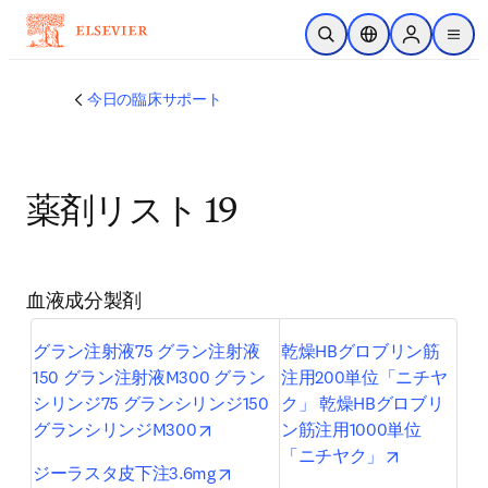
メインのコンテンツにスキップ
検索を開く
ロケーションセレ
Sign in to p
menu
する
今日の臨床サポート
薬剤リスト 19
血液成分製剤
グラン注射液75 グラン注射液
乾燥HBグロブリン筋
150 グラン注射液M300 グラン
注用200単位「ニチヤ
シリンジ75 グランシリンジ150 
ク」 乾燥HBグロブリ
opens in new tab/window
グランシリンジM300
ン筋注用1000単位
opens in n
「ニチヤク」
opens in new tab/window
ジーラスタ皮下注3.6mg