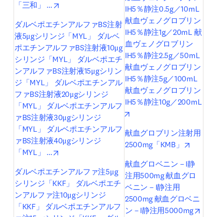
opens in new tab/window
「三和」 …
IH5％静注0.5g／10mL 
献血ヴェノグロブリン
ダルベポエチンアルファBS注射
IH5％静注1g／20mL 献
液5μgシリンジ「MYL」 ダルベ
血ヴェノグロブリン
ポエチンアルファBS注射液10μg
IH5％静注2.5g／50mL 
シリンジ「MYL」 ダルベポエチ
献血ヴェノグロブリン
ンアルファBS注射液15μgシリン
IH5％静注5g／100mL 
ジ「MYL」 ダルベポエチンアル
献血ヴェノグロブリン
ファBS注射液20μgシリンジ
IH5％静注10g／200mL
「MYL」 ダルベポエチンアルフ
opens in new tab/window
ァBS注射液30μgシリンジ
「MYL」 ダルベポエチンアルフ
献血グロブリン注射用
ァBS注射液40μgシリンジ
opens i
2500mg「KMB」
opens in new tab/window
「MYL」 …
献血グロベニン－I静
ダルベポエチンアルファ注5μg
注用500mg 献血グロ
シリンジ「KKF」 ダルベポエチ
ベニン－I静注用
ンアルファ注10μgシリンジ
2500mg 献血グロベニ
「KKF」 ダルベポエチンアルフ
open
ン－I静注用5000mg