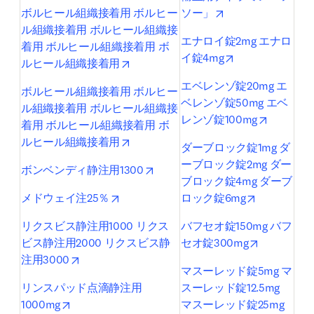
opens in new tab/
ボルヒール組織接着用 ボルヒー
ソー」
ル組織接着用 ボルヒール組織接
エナロイ錠2mg エナロ
着用 ボルヒール組織接着用 ボ
opens in new ta
イ錠4mg
opens in new tab/window
ルヒール組織接着用
エベレンゾ錠20mg エ
ボルヒール組織接着用 ボルヒー
ベレンゾ錠50mg エベ
ル組織接着用 ボルヒール組織接
opens in
レンゾ錠100mg
着用 ボルヒール組織接着用 ボ
opens in new tab/window
ルヒール組織接着用
ダーブロック錠1mg ダ
ーブロック錠2mg ダー
opens in new tab/window
ボンベンディ静注用1300
ブロック錠4mg ダーブ
opens in new tab/window
opens in ne
メドウェイ注25％
ロック錠6mg
リクスビス静注用1000 リクス
バフセオ錠150mg バフ
opens in n
ビス静注用2000 リクスビス静
セオ錠300mg
opens in new tab/window
注用3000
マスーレッド錠5mg マ
リンスパッド点滴静注用
スーレッド錠12.5mg 
opens in new tab/window
1000mg
マスーレッド錠25mg 