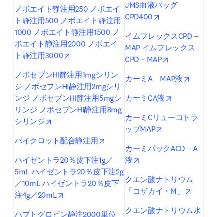
JMS血液バッグ
ノボエイト静注用250 ノボエイ
opens in new ta
CPD400
ト静注用500 ノボエイト静注用
1000 ノボエイト静注用1500 ノ
イムフレックスCPD－
ボエイト静注用2000 ノボエイ
MAP イムフレックス
opens in new tab/window
ト静注用3000
opens in new 
CPD－MAP
ノボセブンHI静注用1mgシリン
opens i
カーミA　MAP液
ジ ノボセブンHI静注用2mgシリ
opens in new
ンジ ノボセブンHI静注用5mgシ
カーミCA液
リンジ ノボセブンHI静注用8mg
カーミCリューコトラ
opens in new tab/window
シリンジ
opens in new ta
ップMAP
opens in new tab/window
バイクロット配合静注用
カーミパックACD－A
opens in new tab/wind
ハイゼントラ20％皮下注1g／
液
5mL ハイゼントラ20％皮下注2g
クエン酸ナトリウム
／10mL ハイゼントラ20％皮下
opens i
「コザカイ・M」
opens in new tab/window
注4g／20mL
クエン酸ナトリウム水
ハプトグロビン静注2000単位