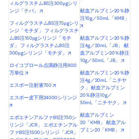
ィルグラスチムBS注300μgシリ
opens in new tab/window
ンジ「テバ」
献血アルブミン20％静
注10g／50mL「KMB」
フィルグラスチムBS注75μgシリ
opens in new tab/window
ンジ「モチダ」 フィルグラスチ
ムBS注150μgシリンジ「モチ
献血アルブミン20％静
ダ」 フィルグラスチムBS注
注4g／20mL「JB」 献
opens in new tab/window
300μgシリンジ「モチダ」
血アルブミン20％静注
opens 
10g／50mL「JB」
ロイコプロール点滴静注用800
opens in new tab/window
万単位
献血アルブミン20％静
注4g／20mL「ニチヤ
opens in new tab/window
エスポー注射液750
ク」 献血アルブミン
20％静注10g／
エスポー皮下用24000シリンジ
opens
50mL「ニチヤク」
opens in new tab/window
献血アルブミン
エポエチンアルファBS注750シ
20「KMB」 献血アル
リンジ「JCR」 エポエチンアル
opens 
ブミン20「KMB」
ファBS注1500シリンジ「JCR」 