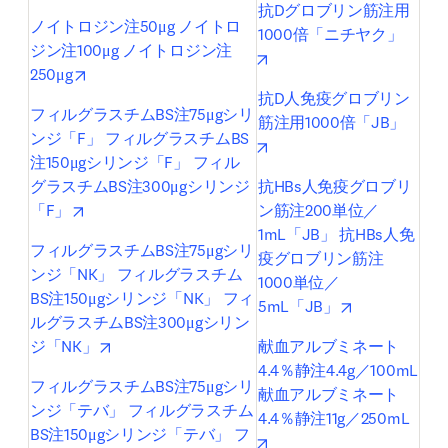
抗Dグロブリン筋注用
ノイトロジン注50μg ノイトロ
1000倍「ニチヤク」
ジン注100μg ノイトロジン注
opens in new tab/window
opens in new tab/window
250μg
抗D人免疫グロブリン
フィルグラスチムBS注75μgシリ
筋注用1000倍「JB」
ンジ「F」 フィルグラスチムBS
opens in new tab/window
注150μgシリンジ「F」 フィル
グラスチムBS注300μgシリンジ
抗HBs人免疫グロブリ
opens in new tab/window
「F」
ン筋注200単位／
1mL「JB」 抗HBs人免
フィルグラスチムBS注75μgシリ
疫グロブリン筋注
ンジ「NK」 フィルグラスチム
1000単位／
BS注150μgシリンジ「NK」 フィ
opens in new
5mL「JB」
ルグラスチムBS注300μgシリン
opens in new tab/window
ジ「NK」
献血アルブミネート
4.4％静注4.4g／100mL 
フィルグラスチムBS注75μgシリ
献血アルブミネート
ンジ「テバ」 フィルグラスチム
4.4％静注11g／250mL
BS注150μgシリンジ「テバ」 フ
opens in new tab/window