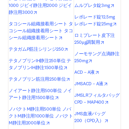
opens 
1000 ジビイ静注用2000 ジビイ
ムルプレタ錠3mg
opens in new tab/window
静注用3000
レボレード錠12.5mg 
opens
タコシール組織接着用シート タ
レボレード錠25mg
コシール組織接着用シート タコ
ロミプレート皮下注
opens in new tab/window
シール組織接着用シート
opens in ne
250μg調製用
opens in new tab/window
テタガムP筋注シリンジ250
ノーモサング点滴静注
opens in new tab/
テタノブリンIH静注250単位 テ
250mg
opens in new tab/window
タノブリンIH静注1500単位
opens in new t
ACD－A液
opens in new tab/window
テタノブリン筋注用250単位
opens in 
JMSACD－A液
ノイアート静注用500単位 ノイ
JMSLRフィルタバッグ
opens in new tab/window
アート静注用1500単位
opens in 
CPD－MAP400
ノバクトM静注用500単位 ノバ
JMS血液バッグ
クトM静注用1000単位 ノバクト
opens in 
200（CPD入）
opens in new tab/window
M静注用2000単位