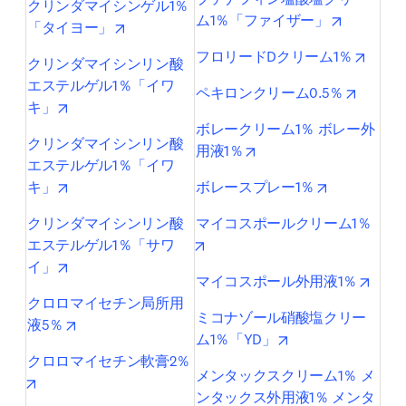
クリンダマイシンゲル1％
opens in 
ム1％「ファイザー」
opens in new tab/window
「タイヨー」
opens
フロリードDクリーム1％
クリンダマイシンリン酸
エステルゲル1％「イワ
opens i
ペキロンクリーム0.5％
opens in new tab/window
キ」
ボレークリーム1％ ボレー外
クリンダマイシンリン酸
opens in new tab/windo
用液1％
エステルゲル1％「イワ
opens in new tab/window
opens in ne
キ」
ボレースプレー1％
クリンダマイシンリン酸
マイコスポールクリーム1％
opens in new tab/window
エステルゲル1％「サワ
opens in new tab/window
イ」
opens
マイコスポール外用液1％
クロロマイセチン局所用
ミコナゾール硝酸塩クリー
opens in new tab/window
液5％
opens in new tab/
ム1％「YD」
クロロマイセチン軟膏2％
メンタックスクリーム1％ メ
opens in new tab/window
ンタックス外用液1％ メンタ