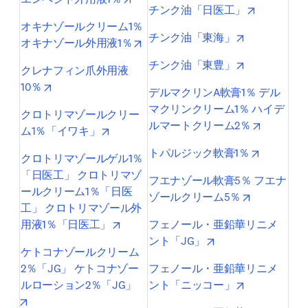
opens in n
チンク油「日医工」
オキナゾールクリーム1％ 
opens in new
チンク油「東海」
opens in new tab/window
オキナゾール外用液1％
opens in new
チンク油「東豊」
クレナフィン爪外用液
opens in new tab/window
10％
デルマクリンA軟膏1％ デル
マクリンクリーム1％ ハイデ
クロトリマゾールクリー
opens in 
ルマートクリーム2％
opens in new tab/window
ム1％「イワキ」
opens in 
トパルジック軟膏1％
クロトリマゾールゲル1％
「日医工」 クロトリマゾ
フエナゾール軟膏5％ フエナ
ールクリーム1％「日医
opens in ne
ゾールクリーム5％
工」 クロトリマゾール外
opens in new tab/window
用液1％「日医工」
フェノール・亜鉛華リニメ
opens in new tab/w
ント「JG」
ケトコナゾールクリーム
2％「JG」 ケトコナゾー
フェノール・亜鉛華リニメ
opens in new
ルローション2％「JG」
ント「ニッコー」
opens in new tab/window