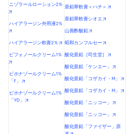
ニゾラールローション2％
opens in n
亜鉛華軟膏＜ハチ＞
opens in new tab/window
opens in new
亜鉛華軟膏シオエ
ハイアラージン外用液2％
opens in new tab/window
opens in new tab/w
山善酢酸鉛
opens in new tab/window
opens in new
ハイアラージン軟膏2％
昭和カンフルセー
opens in n
ビフォノールクリーム1％
酸化亜鉛［司生堂］
opens in new tab/window
opens in
酸化亜鉛「ケンエー」
ビホナゾールクリーム1％
open
酸化亜鉛「コザカイ・M」
opens in new tab/window
「F」
open
酸化亜鉛「コザカイ・M」
ビホナゾールクリーム1％
opens in new tab/window
「YD」
opens in
酸化亜鉛「ニッコー」
opens in
酸化亜鉛「ニッコー」
酸化亜鉛「ファイザー」原
opens in new tab/window
末