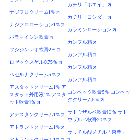
opens in new
カチリ「ホエイ」
opens in new tab/window
ナジフロクリーム1％
opens in new
カチリ「ヨシダ」
opens in new tab/window
ナジフロローション1％
opens in n
カラミンローション
opens in new tab/window
バラマイシン軟膏
opens in new tab/w
カンフル精
opens in new tab/window
フシジンレオ軟膏2％
opens in new tab/w
カンフル精
opens in new tab/window
ロゼックスゲル0.75％
opens in new tab/w
カンフル精
opens in new tab/window
ベセルナクリーム5％
opens in new tab/w
カンフル精
アスタットクリーム1％ ア
コンベック軟膏5％ コンベッ
スタット外用液1％ アスタ
opens in new ta
ククリーム5％
opens in new tab/window
ット軟膏1％
サトウザルベ軟膏10％ サト
opens in new tab/window
アデスタンクリーム1％
opens in new
ウザルベ軟膏20％
opens in new tab/window
アトラントクリーム1％
サリチル酸メチル「東豊」
opens in new tab/window
opens in new tab/window
アトラントクリーム1％