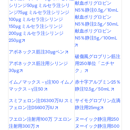
献血ポリグロビン
シリンジ50μg ミルセラ注シリ
N5％静注0.5g／10mL 
ンジ75μg ミルセラ注シリンジ
献血ポリグロビン
100μg ミルセラ注シリンジ
N5％静注2.5g／50mL 
150μg ミルセラ注シリンジ
献血ポリグロビン
200μg ミルセラ注シリンジ
N5％静注5g／100mL
opens in new tab/window
250μg
opens in new tab/window
opens in new tab/window
アボネックス筋注30μgペン
破傷風グロブリン筋注
アボネックス筋注用シリンジ
用250単位「ニチヤ
opens in new tab/window
opens in new tab/wi
30μg
ク」
イムノマックス－γ注100 イムノ
赤十字アルブミン25％
opens in new tab/window
opens i
マックス－γ注50
静注12.5g／50mL
スミフェロン注DS300万IU スミ
サイモグロブリン点滴
opens in new tab/window
opens in new
フェロン注DS600万IU
静注用25mg
フエロン注射用100万 フエロン
ヌーイック静注用250 
opens in new tab/window
注射用300万
ヌーイック静注用500 