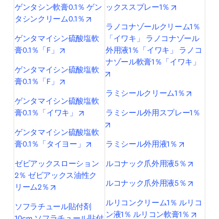
opens in ne
ゲンタシン軟膏0.1％ ゲン
ックススプレー1％
opens in new tab/window
タシンクリーム0.1％
ラノコナゾールクリーム1％
ゲンタマイシン硫酸塩軟
「イワキ」 ラノコナゾール
opens in new tab/window
膏0.1％「F」
外用液1％「イワキ」 ラノコ
ナゾール軟膏1％「イワキ」
ゲンタマイシン硫酸塩軟
opens in new tab/window
opens in new tab/window
膏0.1％「F」
opens i
ラミシールクリーム1％
ゲンタマイシン硫酸塩軟
opens in new tab/window
膏0.1％「イワキ」
ラミシール外用スプレー1％
opens in new tab/window
ゲンタマイシン硫酸塩軟
opens in new tab/window
opens in 
膏0.1％「タイヨー」
ラミシール外用液1％
opens 
ゼビアックスローション
ルコナック爪外用液5％
2％ ゼビアックス油性ク
opens 
ルコナック爪外用液5％
opens in new tab/window
リーム2％
ルリコンクリーム1％ ルリコ
ソフラチュール貼付剤
opens 
ン液1％ ルリコン軟膏1％
10cm ソフラチュール貼付