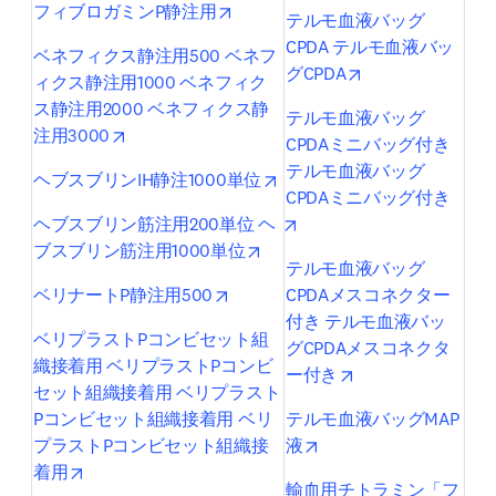
opens in new tab/window
フィブロガミンP静注用
テルモ血液バッグ
CPDA テルモ血液バッ
ベネフィクス静注用500 ベネフ
opens in new tab
グCPDA
ィクス静注用1000 ベネフィク
ス静注用2000 ベネフィクス静
テルモ血液バッグ
opens in new tab/window
注用3000
CPDAミニバッグ付き 
テルモ血液バッグ
opens in new tab/window
ヘブスブリンIH静注1000単位
CPDAミニバッグ付き
opens in new tab/window
ヘブスブリン筋注用200単位 ヘ
opens in new tab/window
ブスブリン筋注用1000単位
テルモ血液バッグ
opens in new tab/window
ベリナートP静注用500
CPDAメスコネクター
付き テルモ血液バッ
ベリプラストPコンビセット組
グCPDAメスコネクタ
織接着用 ベリプラストPコンビ
opens in new tab/
ー付き
セット組織接着用 ベリプラスト
Pコンビセット組織接着用 ベリ
テルモ血液バッグMAP
opens in new tab/wind
プラストPコンビセット組織接
液
opens in new tab/window
着用
輸血用チトラミン「フ