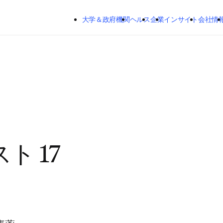
メインのコンテンツにスキップする
大学＆政府機関
ヘルス
企業
インサイト
会社情
ト 17