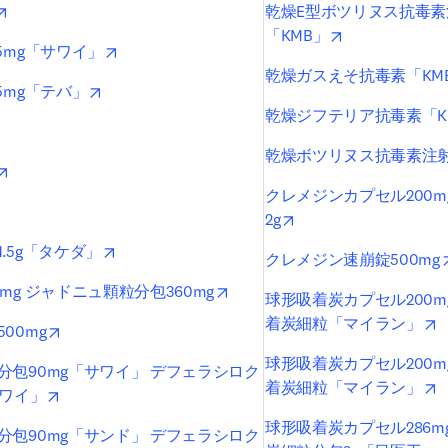
opens in new tab/window
乾燥E型ボツリヌス抗毒素注
opens in new t
「KMB」
opens in new tab/window
5mg「サワイ」
乾燥ガスえそ抗毒素「KM
opens in new tab/window
5mg「テバ」
乾燥ジフテリア抗毒素「K
ens in new tab/window
乾燥ボツリヌス抗毒素注射
opens in new tab/window
クレメジンカプセル200m
opens in new tab/window
opens in new tab/win
2g
opens in new tab/window
.5g「タケダ」
クレメジン速崩錠500mg
opens in new tab/window
mg ジャドニュ顆粒分包360mg
球形吸着炭カプセル200m
o
着炭細粒「マイラン」
opens in new tab/window
00mg
球形吸着炭カプセル200m
包90mg「サワイ」 デフェラシロク
o
着炭細粒「マイラン」
opens in new tab/window
サワイ」
球形吸着炭カプセル286m
包90mg「サンド」 デフェラシロク