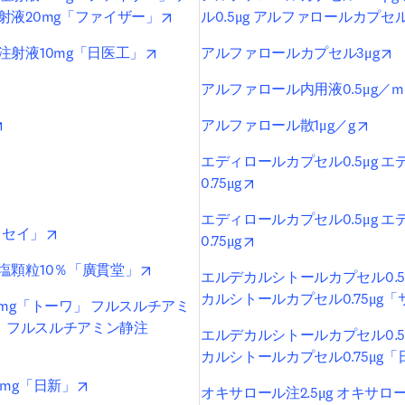
opens in new tab/window
射液20mg「ファイザー」
ル0.5μg アルファロールカプセル
opens in new tab/window
o
射液10mg「日医工」
アルファロールカプセル3μg
ens in new tab/window
アルファロール内用液0.5μg／m
opens in new tab/window
opens
アルファロール散1μg／g
pens in new tab/window
エディロールカプセル0.5μg 
opens in new tab/windo
0.75μg
ens in new tab/window
エディロールカプセル0.5μg 
opens in new tab/window
イセイ」
opens in new tab/windo
0.75μg
opens in new tab/window
塩顆粒10％「廣貫堂」
エルデカルシトールカプセル0.5
カルシトールカプセル0.75μg
mg「トーワ」 フルスルチアミ
」 フルスルチアミン静注
エルデカルシトールカプセル0.5
ns in new tab/window
カルシトールカプセル0.75μg
opens in new tab/window
mg「日新」
オキサロール注2.5μg オキサロ