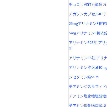
チョコラA錠1万単位
チガソンカプセル10 
25mgアリナミンF糖衣
5mgアリナミンF糖衣
アリナミンF25注 アリ
opens in new tab/win
アリナミンF5注 アリナ
アリナミン注射液10m
open
ジセタミン錠25
チアミンジスルフィド錠
チアミン塩化物塩酸塩散
チアミン塩化物塩酸塩注