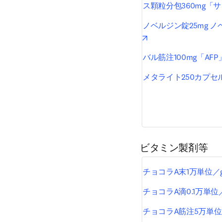
ス顆粒分包360mg「
ノベルジン錠25mg ノ
opens in new tab/win
バル筋注100mg「AFP
メタライト250カプセ
ビタミン製剤等
チョコラA末1万単位／
チョコラA滴0.1万単位
チョコラA筋注5万単位