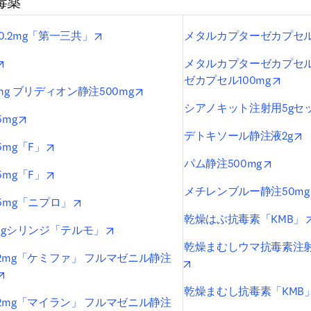
毒薬
opens in new tab/window
.2mg「第一三共」
メタルカプターゼカプセル2
opens in new tab/window
メタルカプターゼカプセル
opens
ゼカプセル100mg
opens in new tab/window
g ブリディオン静注500mg
シアノキット注射用5gセ
opens in new tab/window
mg
o
デトキソール静注液2g
opens in new tab/window
mg「F」
opens i
パム静注500mg
opens in new tab/window
mg「F」
メチレンブルー静注50m
opens in new tab/window
5mg「ニプロ」
乾燥はぶ抗毒素「KMB」
opens in new tab/window
mgシリンジ「テルモ」
乾燥まむしウマ抗毒素注射用
2mg「ケミファ」 フルマゼニル静注
opens in new tab/window
opens in new tab/window
乾燥まむし抗毒素「KMB
2mg「マイラン」 フルマゼニル静注