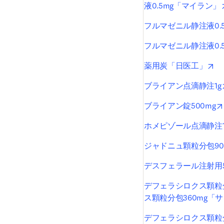
液0.5mg「マイラン」
フルマゼニル静注液0.
フルマゼニル静注液0.
op
薬用炭「日医工」
ブライアン点滴静注1g
ブライアン錠500mg
ホメピゾール点滴静注1
ジャドニュ顆粒分包90
デスフェラール注射用5
デフェラシロクス顆粒分
ス顆粒分包360mg「
デフェラシロクス顆粒分