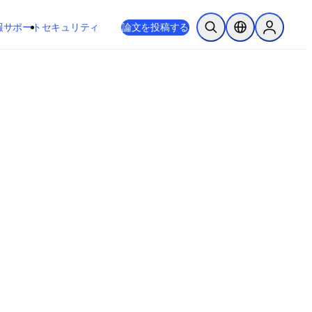
新しいタブ／ウィンドウで開く
opens in new tab/window
報
サポート
セキュリティ
論文を投稿する
検索を開く
ロケーションセレ
Sign in to