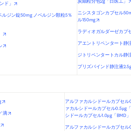
炭細粒分包2g「日医工」
opens in new tab/window
サンド」
ニシスタゴンカプセル50
ベルジン錠50mg ノベルジン顆粒5％
opens in new t
ル150mg
dow
ラディオガルダーゼカプセル
opens in new tab/window
」
アエントリペンタート静注1
opens in new tab/window
ル
ジトリペンタートカル静注1
プリズバインド静注液2.5
opens in new tab/window
g
アルファカルシドールカプセル0.2
ァカルシドールカプセル0.5μg
opens in new tab/window
／滴
シドールカプセル1.0μg「BMD」
opens in new tab/window
アルファカルシドールカプセル0.2