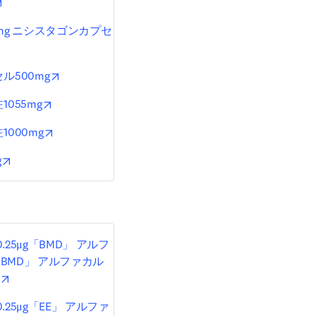
opens in new tab/window
mg ニシスタゴンカプセ
ab/window
opens in new tab/window
500mg
opens in new tab/window
055mg
opens in new tab/window
000mg
opens in new tab/window
g
5μg「BMD」 アルフ
「BMD」 アルファカル
opens in new tab/window
5μg「EE」 アルファ