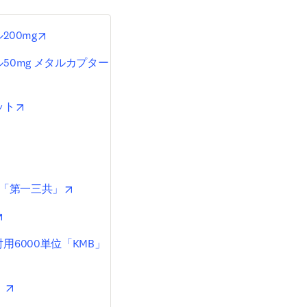
opens in new tab/window
00mg
50mg メタルカプター
 in new tab/window
opens in new tab/window
ット
pens in new tab/window
n new tab/window
opens in new tab/window
g「第一三共」
opens in new tab/window
6000単位「KMB」
opens in new tab/window
」