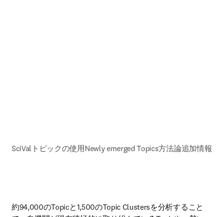
SciValトピックの使用
Newly emerged Topics
方法論
追加情報
約94,000のTopicと1,500のTopic Clustersを分析すること