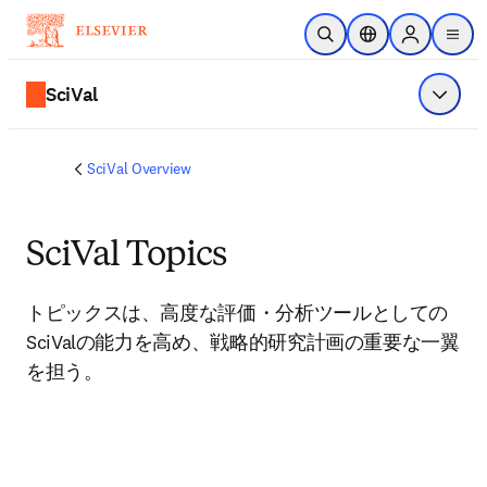
メインのコンテンツにスキップ
検索を開く
ロケーションセレ
Sign in to p
menu
する
SciVal
メニュ
SciVal Overview
SciVal Topics
トピックスは、高度な評価・分析ツールとしての
SciValの能力を高め、戦略的研究計画の重要な一翼
を担う。