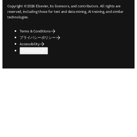
Copyright © 2026 Elsevier, its licensors, and contributors. All rights are
reserved, including those for text and data mining, AI training, and similar
technologies.
Terms & Conditions
プライバシーポリシー
Accessibility
Cookie設定