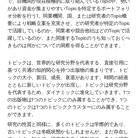
で、自機関が現在積極的に取り組んでいるTopicや、勢い
があり資金が集まりやすいTopicを特定するポートフォリ
オ分析を行う1。同業機関、国、または研究者のTopic概
要により戦略立案を充実させ、どの研究者が特定のTopic
で活躍しているのか、同業者や競合他社はどのTopicで活
躍しているのか、また関連するTopicのうち知っておくべ
きものは何かについての洞察を得ることができます。
トピックは、世界的な研究分野を代表する、直接引用に
基づく共通の知的関心を持つ出版物の集まりです。トピ
ックの大小、新旧、成長、衰退があります。時間の経過
とともに新しいトピックが出現し、トピックは研究分野
を代表するため、ダイナミックに進化していきます。1つ
の出版物は1つのトピックにのみ属することができ、1つ
のトピックは1つのトピッククラスターにのみ属すること
ができます。
研究の性質と同様に、多くのトピックは学際的であり、
古いトピックは冬眠状態かもしれませんが、まだ存在し