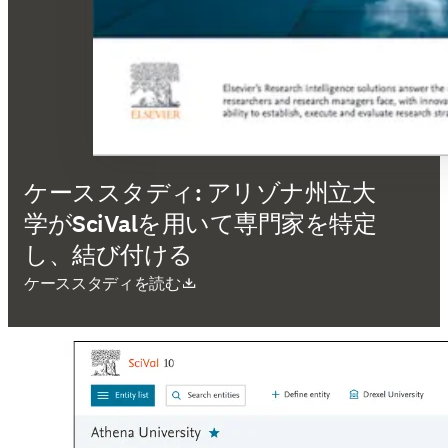
ケーススタディ: アリゾナ州立大
学がSciValを用いて専門家を特定
し、結び付ける
新しいタブ／ウィンドウで開く
ケーススタディを読む