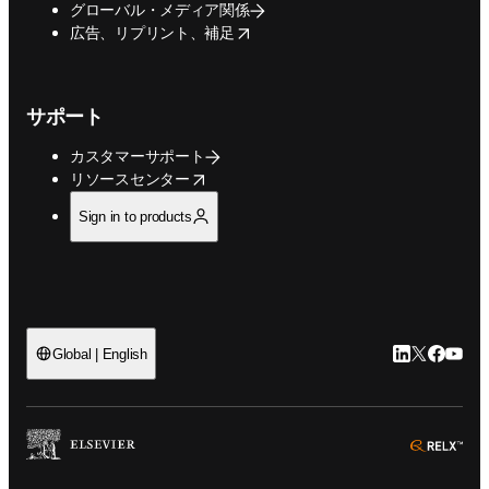
グローバル・メディア関係
opens in new tab/window
広告、リプリント、補足
サポート
カスタマーサポート
opens in new tab/window
リソースセンター
Sign in to products
LinkedIn
Twitte
Faceb
You
Global | English
ope