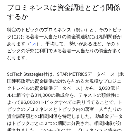
プロミネンスは資金調達とどう関係
するか
特定のトピックのプロミネンス（勢い）と、そのトピッ
クにおける著者一人当たりの資金調達額には相関関係が
opens in new tab/window
あります（
1
）。平均して、 勢いがあるほど、そのト
ピックの研究に利用できる著者一人当たりの資金が多く
なります。
SciTech Strategies社は、STAR METRICSデータベース（米
国連邦政府の資金提供の24%を占める大規模なプロジェ
クトレベルの資金提供データベース）から、2,030億ド
ルに相当する314,000の助成金を、テキストの類似性に
よって96,000のトピックすべてに割り当てることで、ト
ピックのプロミネンスとトピック内の著者一人当たりの
資金調達額との相関関係を特定しました。 助成金データ
はトピックごとに 2 つの期間に分割され、相関関係が分
析されました。このモデルでは、プロミネンスと将来の