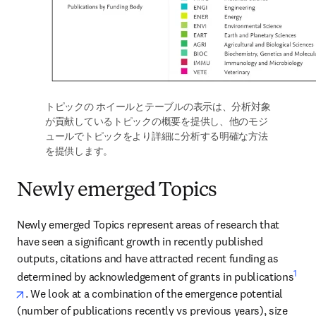
トピックの ホイールとテーブルの表示は、分析対象
が貢献しているトピックの概要を提供し、他のモジ
ュールでトピックをより詳細に分析する明確な方法
を提供します。 
Newly emerged Topics
Newly emerged Topics represent areas of research that 
have seen a significant growth in recently published 
outputs, citations and have attracted recent funding as 
1
determined by acknowledgement of grants in publications
opens in new tab/window
. We look at a combination of the emergence potential 
(number of publications recently vs previous years), size 