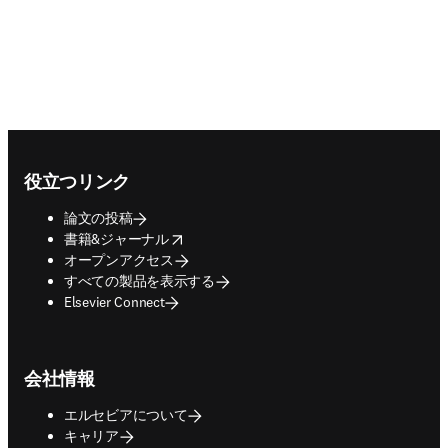
Footer navigation
役立つリンク
論文の投稿
opens in new tab/window
書籍&ジャーナル
オープンアクセス
すべての製品を表示する
Elsevier Connect
会社情報
エルセビアについて
キャリア