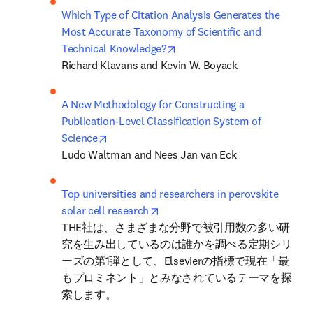
Which Type of Citation Analysis Generates the 
Most Accurate Taxonomy of Scientific and 
opens in new tab/window
Technical Knowledge?
Richard Klavans and Kevin W. Boyack
A New Methodology for Constructing a 
Publication-Level Classification System of 
opens in new tab/window
Science
Ludo Waltman and Nees Jan van Eck
Top universities and researchers in perovskite 
opens in new tab/window
solar cell research
THE社は、さまざまな分野で被引用数の多い研
究を生み出しているのは誰かを調べる定期シリ
ーズの第1弾として、Elsevierの指標で現在「最
もプロミネント」とみなされているテーマを探
索します。