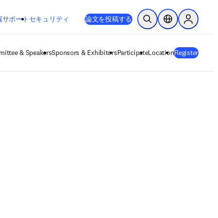
新しいタブ／ウィンドウで開く
opens in new tab/window
報
サポート
セキュリティ
論文を投稿する
検索を開く
ロケーションセレ
Sign in to
ittee & Speakers
Sponsors & Exhibitors
Participate
Location
Register