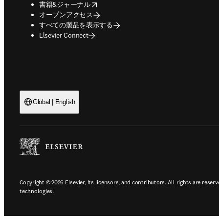
opens in new tab/window
書籍&ジャーナル
オープンアクセス
すべての製品を表示する
Elsevier Connect
Global | English
Copyright © 2026 Elsevier, its licensors, and contributors. All rights are reserv
technologies.