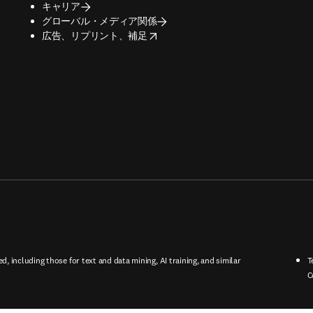
キャリア
グローバル・メディア関係
opens in new tab/window
広告、リプリント、補足
ed, including those for text and data mining, AI training, and similar
T
C