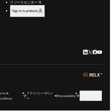
opens in new tab/window
リソースセンター
Sign in to products
LinkedIn 新
Twitter 新
Faceboo
YouTu
opens 
erms &
プライバシーポリシ
Cookie設
Accessibility
定
onditions
ー