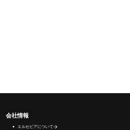
／ウィンドウで開く
)
会社情報
エルセビアについて