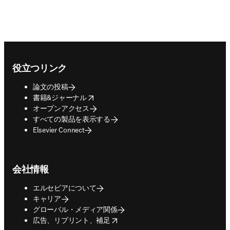
Footer navigation
役立つリンク
論文の投稿
opens in new tab/window
書籍&ジャーナル
オープンアクセス
すべての製品を表示する
Elsevier Connect
会社情報
エルセビアについて
キャリア
グローバル・メディア関係
opens in new tab/window
広告、リプリント、補足