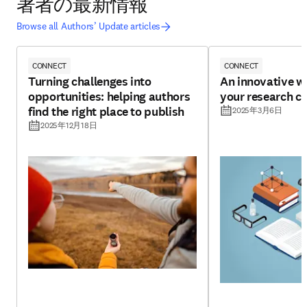
著者の最新情報
Browse all Authors’ Update articles
CONNECT
CONNECT
Turning challenges into
An innovative w
opportunities: helping authors
your research cr
find the right place to publish
2025年3月6日
2025年12月18日