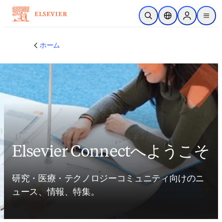
メインのコンテンツにスキップ
検索を開く
ロケーションセレ
Sign in to p
menu
する
ホーム
Elsevier Connectへようこそ
研究・医療・テクノロジーコミュニティ向けのニ
ュース、情報、特集。