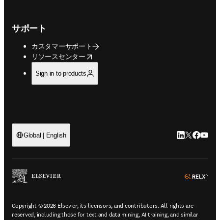
サポート
カスタマーサポート
opens in new tab/window
リソースセンター
Sign in to products
LinkedIn
Twitte
Faceb
You
Global | English
ope
Copyright © 2026 Elsevier, its licensors, and contributors. All rights are
reserved, including those for text and data mining, AI training, and similar