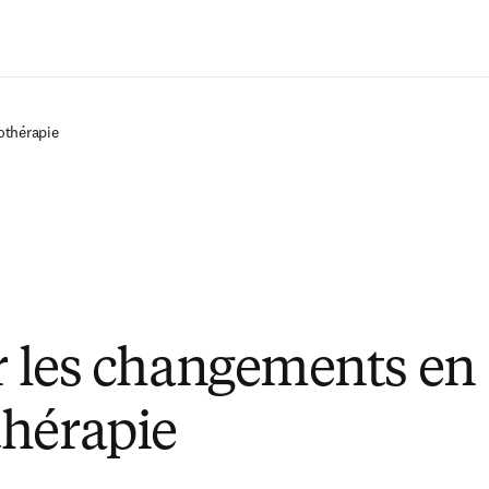
Passer au contenu principal
othérapie
er les changements en
hérapie