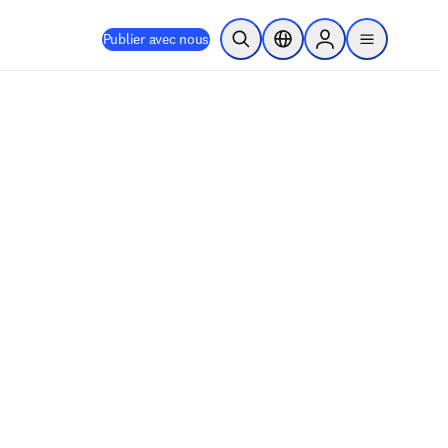
Publier avec nous
Ouvrir la recherche
Sélecteur de localisation
Sign in to products
menu