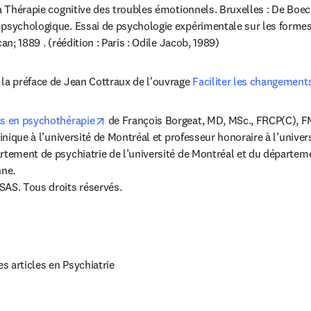
a Thérapie cognitive des troubles émotionnels. Bruxelles : De Boeck
psychologique. Essai de psychologie expérimentale sur les formes in
an; 1889 . (réédition : Paris : Odile Jacob, 1989)
la préface de Jean Cottraux de l'ouvrage 
Faciliter les changement
opens in new tab/window
ts en psychothérapie
 de François Borgeat, MD, MSc., FRCP(C), FM
linique à l’université de Montréal et professeur honoraire à l’univers
rtement de psychiatrie de l’université de Montréal et du départeme
ne.

SAS. Tous droits réservés.
ens in new tab/window
 articles en Psychiatrie