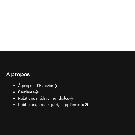
À propos
À propos d’Elsevier
Carrières
Relations médias mondiales
opens in new tab/window
Publicités, tirés-à-part, suppléments