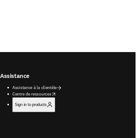
Assistance
Assistance à la clientèle
opens in new tab/window
Centre de ressources
Sign in to products