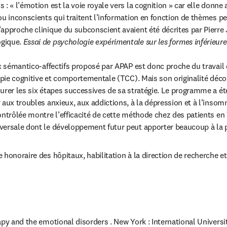
 : « l’émotion est la voie royale vers la cognition » car elle donne
ou inconscients qui traitent l’information en fonction de thèmes pe
approche clinique du subconscient avaient été décrites par Pierre J
gique. 
Essai de psychologie expérimentale sur les formes inférieures
ux sémantico-affectifs proposé par APAP est donc proche du travail 
rapie cognitive et comportementale (TCC). Mais son originalité déco
urer les six étapes successives de sa stratégie. Le programme a ét
 aux troubles anxieux, aux addictions, à la dépression et à l’insom
ntrôlée montre l’efficacité de cette méthode chez des patients en T
versale dont le développement futur peut apporter beaucoup à la 
 honoraire des hôpitaux, habilitation à la direction de recherche et
py and the emotional disorders . New York : International Universiti