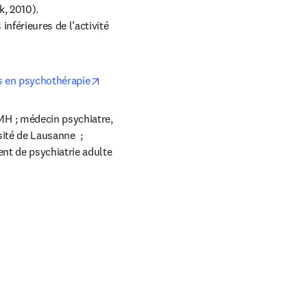
, 2010).

férieures de l’activité 
opens in new tab/window
s en psychothérapie
H ; médecin psychiatre, 
ité de Lausanne  ; 
nt de psychiatrie adulte 