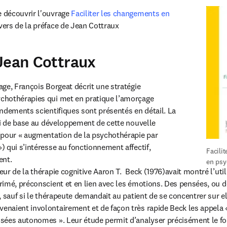
découvrir l'ouvrage 
Faciliter les changements en 
 in new tab/window
vers de la préface de Jean Cottraux
Jean Cottraux
ge, François Borgeat décrit une stratégie 
hothérapies qui met en pratique l’amorçage 
ndements scientifiques sont présentés en détail. La 
vi de base au développement de cette nouvelle 
pour « augmentation de la psychothérapie par 
 qui s’intéresse au fonctionnement affectif, 
Facili
ent.
en psy
r de la thérapie cognitive Aaron T.  Beck (1976)avait montré l’utili
imé, préconscient et en lien avec les émotions. Des pensées, ou 
 sauf si le thérapeute demandait au patient de se concentrer sur elle
naient involontairement et de façon très rapide Beck les appela 
sées autonomes ». Leur étude permit d’analyser précisément le fo