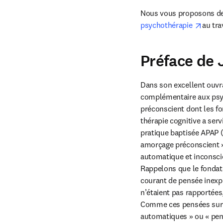
Nous vous proposons de 
opens
psychothérapie 
au tra
Préface de 
Dans son excellent ouvra
complémentaire aux psyc
préconscient dont les fo
thérapie cognitive a ser
pratique baptisée APAP (
amorçage préconscient »)
automatique et inconsci
Rappelons que le fondateu
courant de pensée inexpr
n’étaient pas rapportées,
Comme ces pensées surve
automatiques » ou « pen