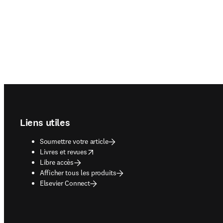
Footer navigation
Liens utiles
Soumettre votre article
opens in new tab/window
Livres et revues
Libre accès
Afficher tous les produits
Elsevier Connect