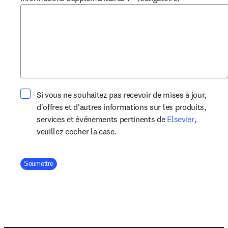
Si vous ne souhaitez pas recevoir de mises à jour,
d'offres et d'autres informations sur les produits,
opens in 
services et événements pertinents de
Elsevier
,
veuillez cocher la case.
Company Division
Soumettre