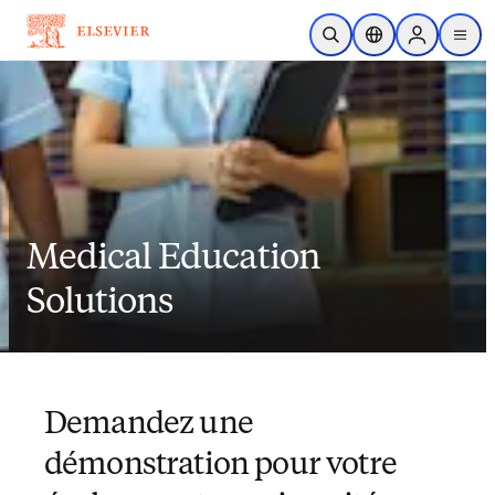
Passer au contenu principal
Ouvrir la recherche
Sélecteur de locali
Sign in to p
menu
Medical Education
Solutions
Demandez une
démonstration pour votre