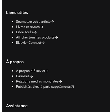
Footer navigation
Liens utiles
Soumettre votre article
opens in new tab/window
Livres et revues
Libre accès
Afficher tous les produits
Elsevier Connect
À propos
À propos d’Elsevier
Carrières
Relations médias mondiales
opens in new tab/window
Publicités, tirés-à-part, suppléments
Assistance