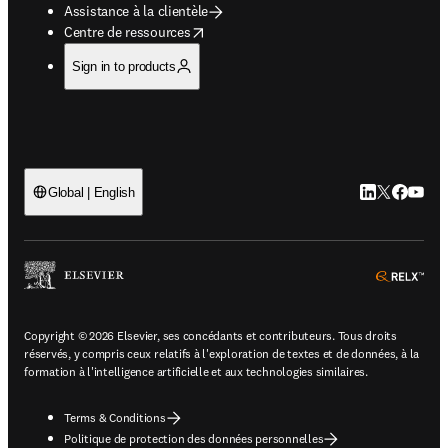
Assistance à la clientèle
opens in new tab/window
Centre de ressources
Sign in to products
LinkedIn S’ouv
Twitter S’ou
Facebook 
YouTub
Global | English
ope
Copyright © 2026 Elsevier, ses concédants et contributeurs. Tous droits
réservés, y compris ceux relatifs à l'exploration de textes et de données, à la
formation à l'intelligence artificielle et aux technologies similaires.
Terms & Conditions
Politique de protection des données personnelles