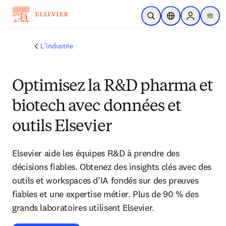
Passer au contenu principal
Ouvrir la recherche
Sélecteur de locali
Sign in to p
menu
L'industrie
Optimisez la R&D pharma et
biotech avec données et
outils Elsevier
Elsevier aide les équipes R&D à prendre des
décisions fiables. Obtenez des insights clés avec des
outils et workspaces d’IA fondés sur des preuves
fiables et une expertise métier. Plus de 90 % des
grands laboratoires utilisent Elsevier.