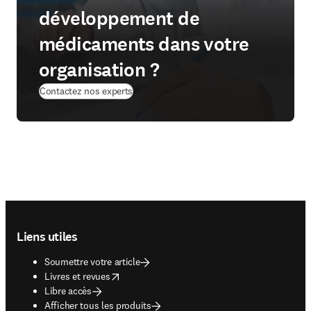
développement de
médicaments dans votre
organisation ?
Contactez nos experts
Footer navigation
Liens utiles
Soumettre votre article
opens in new tab/window
Livres et revues
Libre accès
Afficher tous les produits