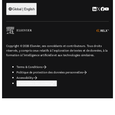
LinkedIn S’ouv
Twitter S’ou
Facebook 
YouTub
Global | English
ope
Copyright © 2026 Elsevier, ses concédants et contributeurs. Tous droits
réservés, y compris ceux relatifs à l'exploration de textes et de données, à la
formation à l'intelligence artificielle et aux technologies similaires.
Terms & Conditions
Politique de protection des données personnelles
Accessibility
Paramètres des cookies