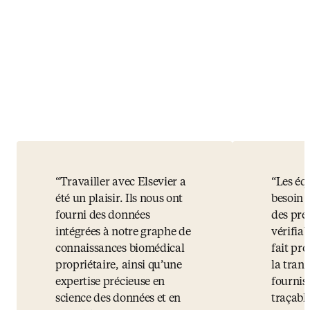
Travailler avec Elsevier a
Les éq
été un plaisir. Ils nous ont
besoin 
fourni des données
des pre
intégrées à notre graphe de
vérifiab
connaissances biomédical
fait pro
propriétaire, ainsi qu’une
la tran
expertise précieuse en
fournis
science des données et en
traçabl