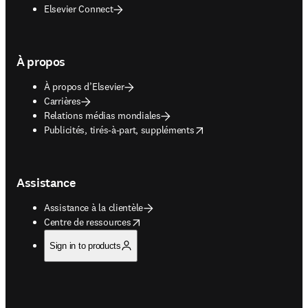
Elsevier Connect
À propos
À propos d’Elsevier
Carrières
Relations médias mondiales
opens in new tab/window
Publicités, tirés-à-part, suppléments
Assistance
Assistance à la clientèle
opens in new tab/window
Centre de ressources
Sign in to products