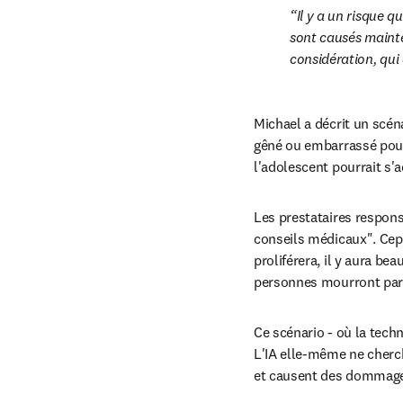
Il y a un risque q
sont causés mainte
considération, qui
Michael a décrit un scé
gêné ou embarrassé pour 
l'adolescent pourrait s'a
Les prestataires responsa
conseils médicaux". Cepen
proliférera, il y aura be
personnes mourront parc
Ce scénario - où la techn
L'IA elle-même ne cherch
et causent des dommage