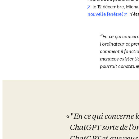
opens in new tab/win
 le 12 décembre, Micha
open
nouvelle fenêtre)
 n'ét
En ce qui concerne
l'ordinateur et pr
comment il fonctio
menaces existentiel
pourrait constituer
"
En ce qui concerne le
ChatGPT sorte de l'or