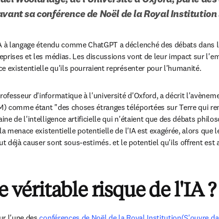
avant sa conférence de Noël de la Royal Institution
IA à langage étendu comme ChatGPT a déclenché des débats dans les
rises et les médias. Les discussions vont de leur impact sur l'empl
e existentielle qu'ils pourraient représenter pour l'humanité. 
ens in new tab/window
professeur d'informatique à l'université d'Oxford, a décrit l'avènem
) comme étant "des choses étranges téléportées sur Terre qui ren
e de l'intelligence artificielle qui n'étaient que des débats philos
la menace existentielle potentielle de l'IA est exagérée, alors que 
ut déjà causer sont sous-estimés. et le potentiel qu'ils offrent est 
e véritable risque de l'IA ?
r l'une des 
conférences de Noël de la Royal Institution(S'ouvre d