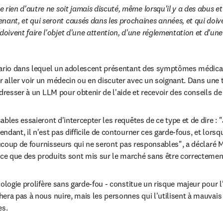
ue rien d'autre ne soit jamais discuté, même lorsqu'il y a des abus et
nant, et qui seront causés dans les prochaines années, et qui doiven
 doivent faire l'objet d'une attention, d'une réglementation et d'u
nario dans lequel un adolescent présentant des symptômes médicau
aller voir un médecin ou en discuter avec un soignant. Dans une tel
dresser à un LLM pour obtenir de l'aide et recevoir des conseils de 
bles essaieront d'intercepter les requêtes de ce type et de dire : 
dant, il n'est pas difficile de contourner ces garde-fous, et lorsqu
aucoup de fournisseurs qui ne seront pas responsables", a déclaré M
e que des produits sont mis sur le marché sans être correctemen
ologie prolifère sans garde-fou - constitue un risque majeur pour l'I
era pas à nous nuire, mais les personnes qui l'utilisent à mauvais
s. 