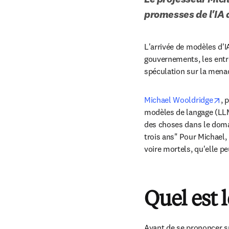
promesses de l'IA 
L'arrivée de modèles d'
gouvernements, les entrep
spéculation sur la menac
op
Michael Wooldridge
, 
modèles de langage (LLM
des choses dans le domain
trois ans" Pour Michael, 
voire mortels, qu'elle pe
Quel est l
Avant de se prononcer su