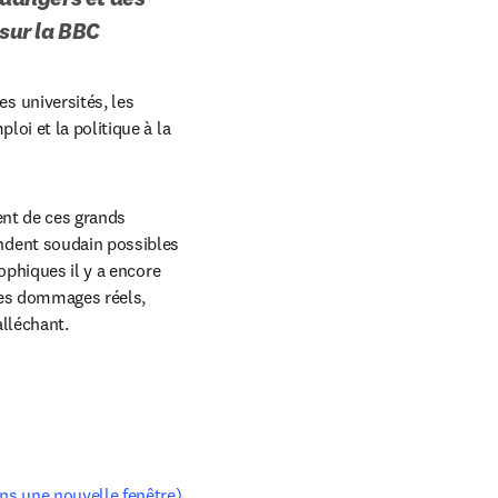
 sur la BBC
 universités, les 
oi et la politique à la 
ent de ces grands 
dent soudain possibles 
ophiques il y a encore 
les dommages réels, 
alléchant. 
ans une nouvelle fenêtre)