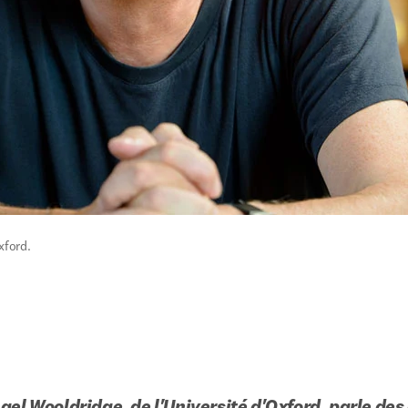
xford. 
ael Wooldridge, de l'Université d'Oxford, parle des 