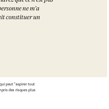
rez que ce n'est pas 
 personne ne m'a 
t constituer un 
ui peut "aspirer tout 
ompris des risques plus 