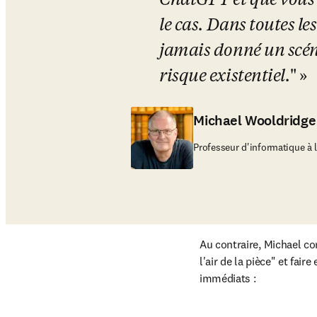
ChatGPT et que vous 
le cas. Dans toutes le
jamais donné un scéna
risque existentiel.
"
Michael Wooldridge
Professeur d'informatique à l
Au contraire, Michael co
l'air de la pièce" et fair
immédiats :