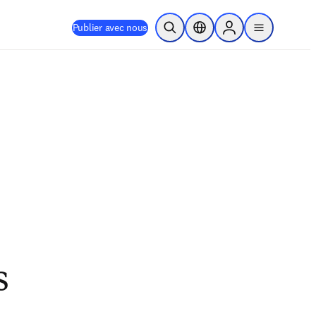
Publier avec nous
Ouvrir la recherche
Sélecteur de localisation
Sign in to products
menu
s