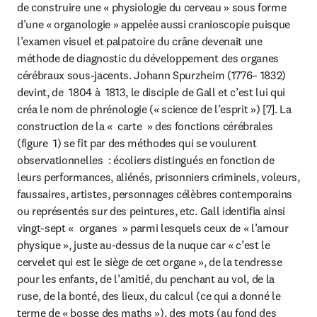
de construire une « physiologie du cerveau » sous forme 
d’une « organologie » appelée aussi cranioscopie puisque 
l’examen visuel et palpatoire du crâne devenait une 
méthode de diagnostic du développement des organes 
cérébraux sous-jacents. Johann Spurzheim (1776– 1832) 
devint, de  1804 à  1813, le disciple de Gall et c’est lui qui 
créa le nom de phrénologie (« science de l’esprit ») [7]. La 
construction de la «  carte  » des fonctions cérébrales 
(figure  1) se fit par des méthodes qui se voulurent 
observationnelles  : écoliers distingués en fonction de 
leurs performances, aliénés, prisonniers criminels, voleurs, 
faussaires, artistes, personnages célèbres contemporains 
ou représentés sur des peintures, etc. Gall identifia ainsi 
vingt-sept «  organes  » parmi lesquels ceux de « l’amour 
physique », juste au-dessus de la nuque car « c’est le 
cervelet qui est le siège de cet organe », de la tendresse 
pour les enfants, de l’amitié, du penchant au vol, de la 
ruse, de la bonté, des lieux, du calcul (ce qui a donné le 
terme de « bosse des maths »), des mots (au fond des 