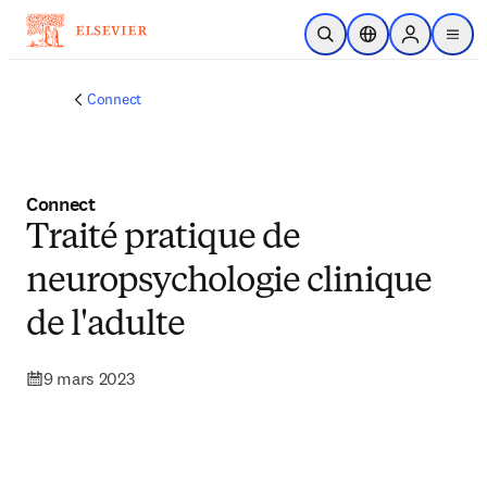
Passer au contenu principal
Ouvrir la recherche
Sélecteur de locali
Sign in to p
menu
Connect
Connect
Traité pratique de
neuropsychologie clinique
de l'adulte
9 mars 2023