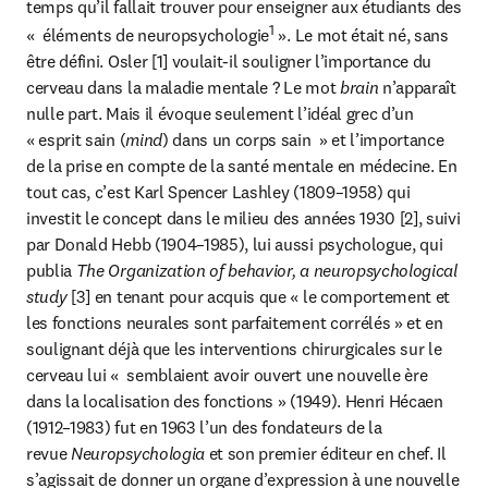
temps qu’il fallait trouver pour enseigner aux étudiants des 
1
«  éléments de neuropsychologie
 ». Le mot était né, sans 
être défini. Osler [1] voulait-il souligner l’importance du 
cerveau dans la maladie mentale ? Le mot
 brain 
n’apparaît 
nulle part. Mais il évoque seulement l’idéal grec d’un 
« esprit sain (
mind
) dans un corps sain  » et l’importance 
de la prise en compte de la santé mentale en médecine. En 
tout cas, c’est Karl Spencer Lashley (1809–1958) qui 
investit le concept dans le milieu des années 1930 [2], suivi 
par Donald Hebb (1904–1985), lui aussi psychologue, qui 
publia 
The Organization of behavior, a neuropsychological 
study 
[3] en tenant pour acquis que « le comportement et 
les fonctions neurales sont parfaitement corrélés » et en 
soulignant déjà que les interventions chirurgicales sur le 
cerveau lui «  semblaient avoir ouvert une nouvelle ère 
dans la localisation des fonctions » (1949). Henri Hécaen 
(1912–1983) fut en 1963 l’un des fondateurs de la 
revue 
Neuropsychologia
 et son premier éditeur en chef. Il 
s’agissait de donner un organe d’expression à une nouvelle 