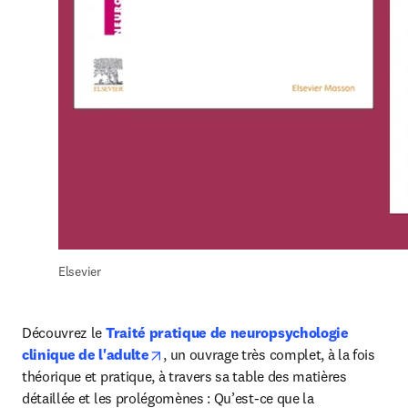
Elsevier
Découvrez le 
Traité pratique de neuropsychologie 
opens in new tab/window
clinique de l'adulte
, un ouvrage très complet, à la fois 
théorique et pratique, à travers sa table des matières 
détaillée et les prolégomènes : Qu’est-ce que la 