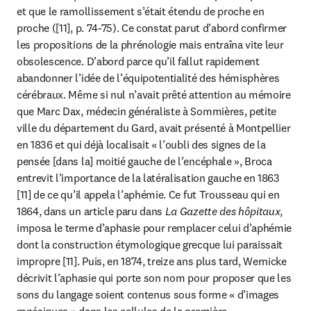
et que le ramollissement s’était étendu de proche en 
proche ([11], p. 74-75). Ce constat parut d’abord confirmer 
les propositions de la phrénologie mais entraîna vite leur 
obsolescence. D’abord parce qu’il fallut rapidement 
abandonner l’idée de l’équipotentialité des hémisphères 
cérébraux. Même si nul n’avait prêté attention au mémoire 
que Marc Dax, médecin généraliste à Sommières, petite 
ville du département du Gard, avait présenté à Montpellier 
en 1836 et qui déjà localisait « l’oubli des signes de la 
pensée [dans la] moitié gauche de l’encéphale », Broca 
entrevit l’importance de la latéralisation gauche en 1863 
[11] de ce qu’il appela l’aphémie. Ce fut Trousseau qui en 
1864, dans un article paru dans 
La Gazette des hôpitaux
, 
imposa le terme d’aphasie pour remplacer celui d’aphémie 
dont la construction étymologique grecque lui paraissait 
impropre [11]. Puis, en 1874, treize ans plus tard, Wernicke 
décrivit l’aphasie qui porte son nom pour proposer que les 
sons du langage soient contenus sous forme « d’images 