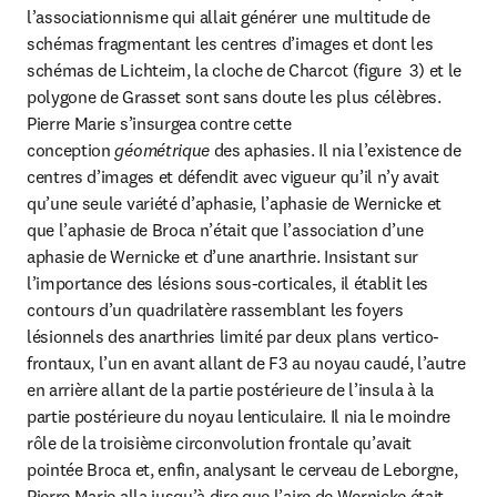
l’associationnisme qui allait générer une multitude de 
schémas fragmentant les centres d’images et dont les 
schémas de Lichteim, la cloche de Charcot (figure  3) et le 
polygone de Grasset sont sans doute les plus célèbres. 
Pierre Marie s’insurgea contre cette 
conception 
géométrique
 des aphasies. Il nia l’existence de 
centres d’images et défendit avec vigueur qu’il n’y avait 
qu’une seule variété d’aphasie, l’aphasie de Wernicke et 
que l’aphasie de Broca n’était que l’association d’une 
aphasie de Wernicke et d’une anarthrie. Insistant sur 
l’importance des lésions sous-corticales, il établit les 
contours d’un quadrilatère rassemblant les foyers 
lésionnels des anarthries limité par deux plans vertico-
frontaux, l’un en avant allant de F3 au noyau caudé, l’autre 
en arrière allant de la partie postérieure de l’insula à la 
partie postérieure du noyau lenticulaire. Il nia le moindre 
rôle de la troisième circonvolution frontale qu’avait 
pointée Broca et, enfin, analysant le cerveau de Leborgne, 
Pierre Marie alla jusqu’à dire que l’aire de Wernicke était 