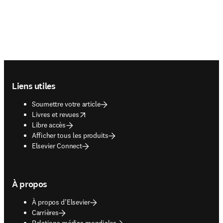
Footer navigation
Liens utiles
Soumettre votre article
opens in new tab/window
Livres et revues
Libre accès
Afficher tous les produits
Elsevier Connect
À propos
À propos d’Elsevier
Carrières
Relations médias mondiales