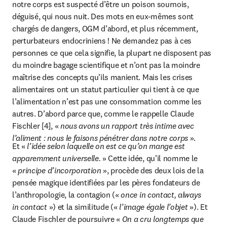
notre corps est suspecté d’être un poison sournois, 
déguisé, qui nous nuit. Des mots en eux-mêmes sont 
chargés de dangers, OGM d’abord, et plus récemment, 
perturbateurs endocriniens ! Ne demandez pas à ces 
personnes ce que cela signifie, la plupart ne disposent pas 
du moindre bagage scientifique et n’ont pas la moindre 
maîtrise des concepts qu’ils manient. Mais les crises 
alimentaires ont un statut particulier qui tient à ce que 
l’alimentation n’est pas une consommation comme les 
autres. D’abord parce que, comme le rappelle Claude 
Fischler [4], « 
nous avons un rapport
très intime avec 
l’aliment : nous le
faisons pénétrer dans notre corps 
».
Et « 
l’idée selon laquelle on est ce qu’on
mange est 
apparemment universelle. 
» Cette idée, qu’il nomme le 
« 
principe
d’incorporation 
», procède des deux lois de la 
pensée magique identifiées par les pères fondateurs de 
l’anthropologie, la contagion (« 
once in contact, always 
in
contact 
») et la similitude (« 
l’image égale
l’objet 
»). Et 
Claude Fischler de poursuivre « 
On a cru longtemps que 