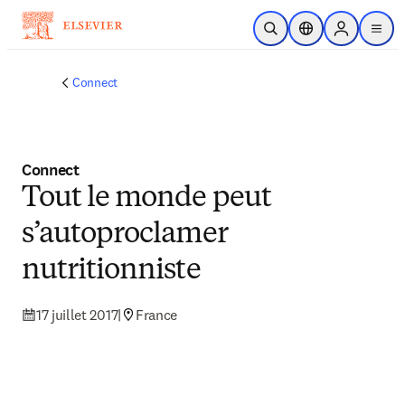
Passer au contenu principal
Ouvrir la recherche
Sélecteur de locali
Sign in to p
menu
Connect
Connect
Tout le monde peut
s’autoproclamer
nutritionniste
17 juillet 2017
|
France