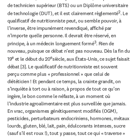
de technicien supérieur (BTS) ou un Diplôme universitaire 
2
de technologie (DUT), et il est clairement règlementé
. Le 
qualificatif de nutritionniste peut, ou semble pouvoir, à 
l’inverse, être impunément revendiqué, affiché par 
n’importe quelle personne. Il devrait être réservé, en 
3
principe, à un médecin longuement formé
. Rien de 
nouveau, puisque ce débat n’est pas nouveau. Dès la fin du 
e
e
19
 et le début du 20
siècle, aux États-Unis, ce sujet faisait 
débat [3]. Le qualificatif de nutritionniste est souvent 
perçu comme plus « professionnel » que celui de 
diététicien ! Et pendant ce temps, la crainte grandit, on 
s’inquiète à tort ou à raison, à propos de tout ce qu’on 
ingère, le bon comme le néfaste, à un moment où 
l’industrie agroalimentaire est plus surveillée que jamais. 
En vrac, organismes génétiquement modifiés (OGM), 
pesticides, perturbateurs endocriniens, hormones, métaux 
lourds, gluten, blé, lait, pain, édulcorants intenses, sucre 
(sauf s’il est roux !), tout y passe, tout ce qui « traverse » 