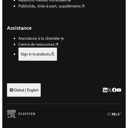
opens in new tab/window
Publicités, tirés-à-part, suppléments
Assistance
Assistance à la clientèle
opens in new tab/window
Centre de ressources
Sign in to products
LinkedIn S’ouv
Twitter S’ou
Facebook 
YouTub
Global | English
ope