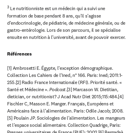
3
 Le nutritionniste est un médecin qui a suivi une 
formation de base pendant 8 ans, qu’il s’agisse 
d’endocrinologie, de pédiatrie, de médecine générale, ou de 
gastro-entérologie. Lors de son parcours, il se spécialise 
ensuite en nutrition à l’université, avant de pouvoir exercer.
Références
[1] Ambrosetti E. Égypte, l’exception démographique. 
Collection Les Cahiers de l’Ined, n° 166. Paris: Ined; 2011:1-
255.[2] Radio France Internationale (RFI). Priorité santé. « 
Santé et Médecine ». 
Podcast
.[3] Marcason W. Dietitian, 
dietician, or nutritionist? J Acad Nutr Diet 2015;115:484.[4] 
Fischler C, Masson E. Manger. Français, Européens et 
Américains face à l’alimentation. Paris: Odile Jacob; 2008.
[5] Poulain JP. Sociologies de l’alimentation. Les mangeurs 
et l’espace social alimentaire. Collection Quadrige, Paris: 
Presses universitaires de France (PUF); 2002.[6] Bergadaà 