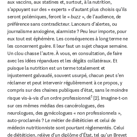
aux vaccins, aux statines et, surtout, à la nutrition, 
s’appuyant sur des « experts » d’autant plus choisis qu’ils 
seront polémiques, feront le « 
buzz 
», de l’audience, de 
préférence sans contradicteur. Lanceurs d’alertes, ou 
journalisme anxiogène, alarmiste ? Peu leur importe, pour 
eux tout est éphémère. Les conséquences à long terme ne 
les concernent guère. Il leur faut un sujet chaque semaine. 
Un clou chasse l’autre. À vous, en consultation, de faire 
avec les idées répandues et les dégâts collatéraux. Et 
puisque la nutrition est un terme totalement et 
injustement galvaudé, souvent usurpé, chacun peut s’en 
réclamer et peut intervenir régulièrement à ce propos, y 
compris sur des chaines publiques d’état, sans le moindre 
1
risque vis-à-vis d’un ordre professionnel
 [2]. Imagine-t-on 
sur ces mêmes médias des cancérologues, des 
neurologues, des gynécologues « non professionnels », 
auto-proclamés ? Le métier de diététicien et celui de 
médecin nutritionniste sont pourtant règlementés. Celui 
de diététicien, relève d’un diplôme d’État, tel qu’un Brevet 