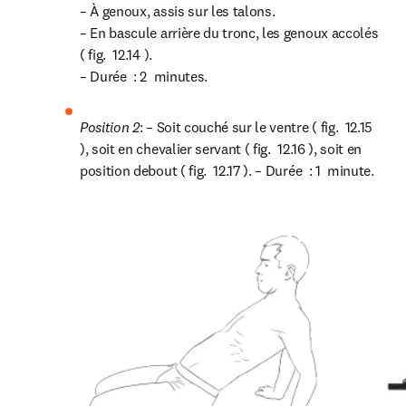
– À genoux, assis sur les talons.

– En bascule arrière du tronc, les genoux accolés 
( fig.  12.14 ).

– Durée  : 2  minutes.
Position 2
: – Soit couché sur le ventre ( fig.  12.15 
), soit en chevalier servant ( fig.  12.16 ), soit en 
position debout ( fig.  12.17 ). – Durée  : 1  minute.