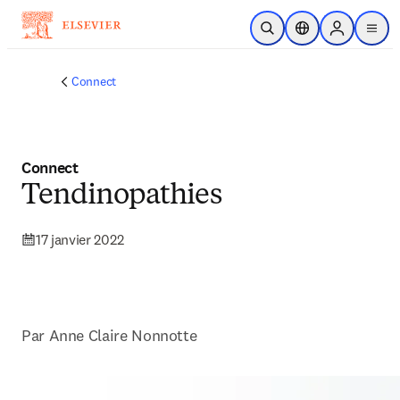
Passer au contenu principal
Ouvrir la recherche
Sélecteur de locali
Sign in to p
menu
Connect
Connect
Tendinopathies
17 janvier 2022
Par 
Anne Claire Nonnotte