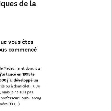
iques de la
 tab/window
que vous êtes
-vous commencé
de Médecine, et donc il 
a 
ai lancé en 1995 le 
000 j'ai développé un 
ile ou à domicile(…). Je 
 mais je ne suis pas 
e professeur Louis Lareng 
nnées 90 (…)