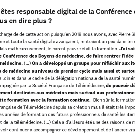
 êtes responsable digital de la Conférence
s en dire plus ?
 charge de de cette action puisqu’en 2018 nous avons, avec Pierre Si
ne et toute la santé digitale avançaient, rentraient un peu dans le 
ais malheureusement, le parent pauvre était la formation. 
J'ai sa
e Conférence des Doyens de médecine, de faire rentrer l'idée 
lémédecine.
 (…) 
On a développé un groupe pour réfléchir aux i
s de médecine au niveau du premier cycle mais aussi et surtou
us loin et dans le cadre de la délégation nationale de la santé numér
compagnée par la Société Française de Télémédecine, 
de pouvoir dé
ement destinées aux médecins mais surtout aux professionne
te formation avec la formation continue.  
Bien sûr la formation
rançaise de Télémédecine depuis sa création mais il était très impor
es années de formation des futurs professionnels de santé les items 
t de la télémédecine. (…) Cela a d'ailleurs été une des raisons de 
oir continuer à accompagner ce développement et de l’ancrer vraim