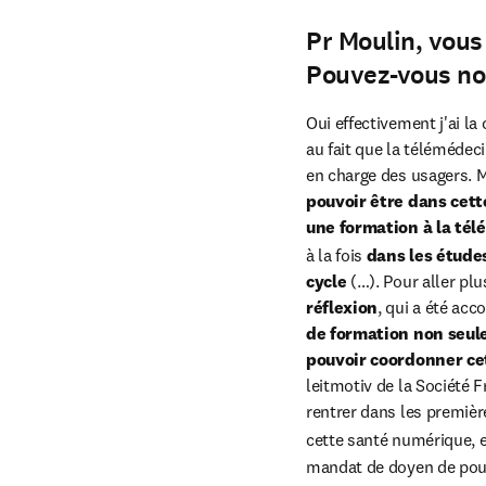
Pr Moulin, vous
Pouvez-vous nou
Oui effectivement j'ai la
au fait que la télémédeci
en charge des usagers. M
pouvoir être dans cett
une formation à la té
à la fois 
dans les étude
cycle
 (…). Pour aller pl
réflexion
, qui a été ac
de formation non seul
pouvoir coordonner cet
leitmotiv de la Société F
rentrer dans les premièr
cette santé numérique, e
mandat de doyen de pouv