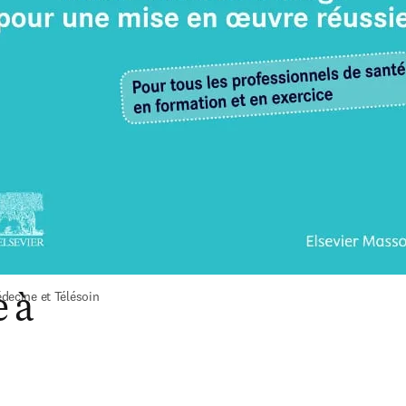
decine et Télésoin
 à