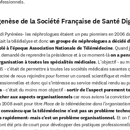
ofessionnels.
genèse de la Société Française de Santé Dig
idi Pyrénées- les néphrologues étaient un peu pionniers en 2006 da
it la télédialyse et donc 
un groupe de néphrologues a décidé d
pelé à l'époque Association Nationale de Télémédecine
. Quand j
a demandé de reprendre la présidence et à ce moment-là 
on a pens
rganisation à toutes les spécialités médicales
. L'objectif - au 
5 - c'était de permettre à toutes les sociétés médicales savantes q
cine de nous rejoindre pour former un conseil scientifique et même
fessionnelles et donc qui s'intéresse au service médical rendu au pa
s
 - c'était du moins mon objectif - 
sortir de l'aspect purement te
cher aux aspects organisationnels 
car nous avions la conviction 
en 2008 avait pour titre 
Place de la télémédecine dans l'organisation
s convaincu que la télémédecine n'est pas un problème technol
s rapidement- mais c'est un problème organisationnel. 
Et on l
nt été pris de court pour développer des pratiques professionnelles