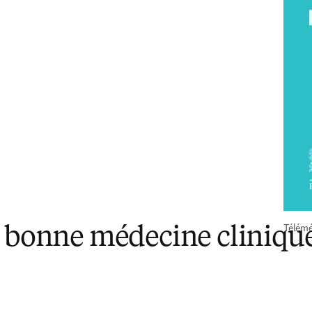
Télémé
e bonne médecine clinique