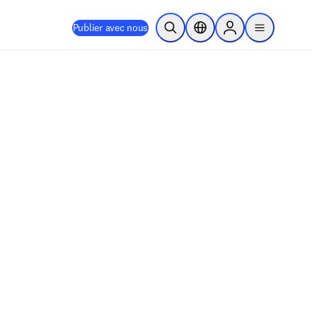
Publier avec nous
Ouvrir la recherche
Sélecteur de localisation
Sign in to products
menu