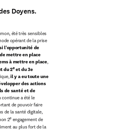
 des Doyens.
mon, été très sensibles 
mode opérant de la prise 
isi l'opportunité de 
de mettre en place 
tems à mettre en place
, 
e
t du 2
 et du 3e 
ique, 
il y a eu toute une 
velopper des actions 
ls de santé
et de 
 continue a été le 
tant de pouvoir faire 
de la santé digitale, 
e
mon 2
 engagement de 
ent au plus fort de la 