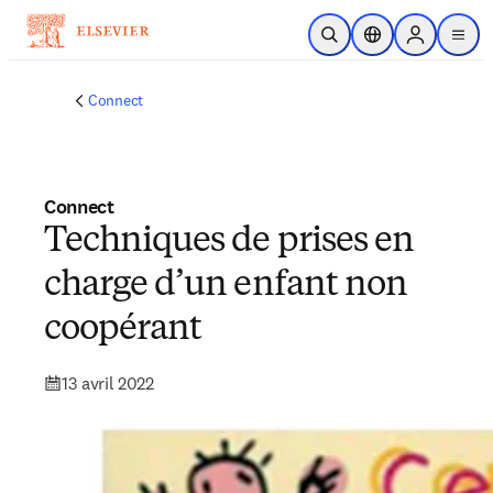
Passer au contenu principal
Ouvrir la recherche
Sélecteur de locali
Sign in to p
menu
Connect
Connect
Techniques de prises en
charge d’un enfant non
coopérant
13 avril 2022