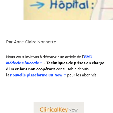
Par Anne-Claire Nonnotte
Nous vous invitons à découvrir un article de l'
EMC 
opens in new tab/window
Médecine buccale
 - 
Techniques de prises en charge 
d’un enfant non coopérant 
consultable depuis 
opens in new tab/window
la 
nouvelle plateforme CK Now 
pour les abonnés.