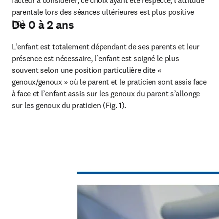
facteur à considérer, ce choix ayant été respecté, l’attitude 
parentale lors des séances ultérieures est plus positive 
De 0 à 2 ans
[10].
L’enfant est totalement dépendant de ses parents et leur 
présence est nécessaire, l’enfant est soigné le plus 
souvent selon une position particulière dite « 
genoux/genoux » où le parent et le praticien sont assis face 
à face et l’enfant assis sur les genoux du parent s’allonge 
sur les genoux du praticien (Fig. 1).