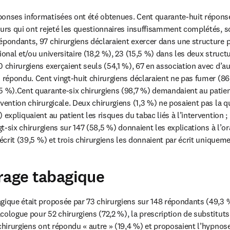
onses informatisées ont été obtenues. Cent quarante-huit réponse
eurs qui ont rejeté les questionnaires insuffisamment complétés, so
épondants, 97 chirurgiens déclaraient exercer dans une structure pr
ional et/ou universitaire (18,2 %), 23 (15,5 %) dans les deux structu
 chirurgiens exerçaient seuls (54,1 %), 67 en association avec d’au
s répondu. Cent vingt-huit chirurgiens déclaraient ne pas fumer (86,
5 %).Cent quarante-six chirurgiens (98,7 %) demandaient au patient 
rvention chirurgicale. Deux chirurgiens (1,3 %) ne posaient pas la 
 expliquaient au patient les risques du tabac liés à l’intervention ; 
ngt-six chirurgiens sur 147 (58,5 %) donnaient les explications à l’o
 écrit (39,5 %) et trois chirurgiens les donnaient par écrit uniquem
rage tabagique
ique était proposée par 73 chirurgiens sur 148 répondants (49,3 %).
cologue pour 52 chirurgiens (72,2 %), la prescription de substituts
chirurgiens ont répondu « autre » (19,4 %) et proposaient l’hypnose,