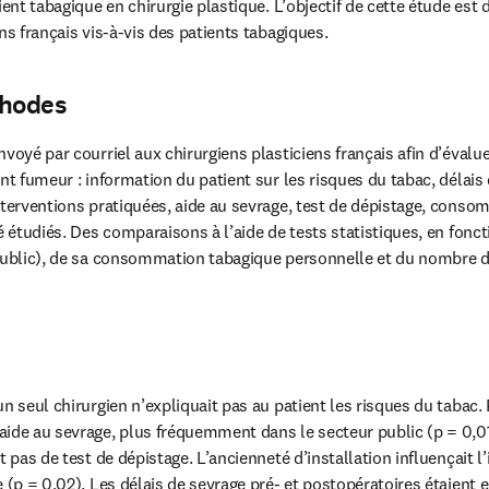
ent tabagique en chirurgie plastique. L’objectif de cette étude est de
ns français vis-à-vis des patients tabagiques.
thodes
voyé par courriel aux chirurgiens plasticiens français afin d’évaluer
nt fumeur : information du patient sur les risques du tabac, délais 
nterventions pratiquées, aide au sevrage, test de dépistage, consom
é étudiés. Des comparaisons à l’aide de tests statistiques, en fonc
public), de sa consommation tabagique personnelle et du nombre d’
n seul chirurgien n’expliquait pas au patient les risques du tabac. P
ide au sevrage, plus fréquemment dans le secteur public (p = 0,019
t pas de test de dépistage. L’ancienneté d’installation influençait l’
e (p = 0,02). Les délais de sevrage pré- et postopératoires étaient