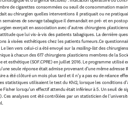
re de cigarettes consommées ou seuil de consommation maximal
it au chirurgien quelles interventions il pratiquait ou ne pratiquai
n semaines de sevrage tabagique il demandait en pré- et en postopé
urgien exerçait en association avec d’autres chirurgiens plasticiens,
ttitude que lui vis-à-vis des patients tabagiques. La dernière quest
ions à visées esthétiques chez les patients fumeurs.Ce questionnair
Le lien vers celui-ci a été envoyé sur la 
mailing-list
 des chirurgiens
onique à chacun des 617 chirurgiens plasticiens membres de la Sociét
e et esthétique (SOF.CPRE) en juillet 2016. Le programme utilisé enr
’une seule réponse était admise provenant d’une même adresse IP, l
re a été clôturé un mois plus tard et il n’y a pas eu de relance eff
es statistiques utilisaient le test du Khi2, lorsque les conditions d’
e Fisher lorsqu’un effectif attendu était inférieur à 5. Un seuil de sig
). Ces analyses ont été contrôlées par un statisticien de l’université
l.