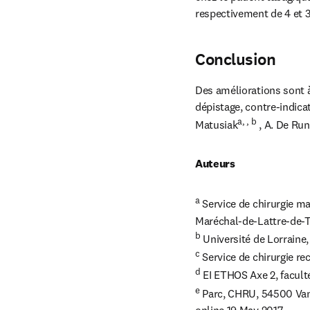
respectivement de 4 et 3
Conclusion
Des améliorations sont à
dépistage, contre-indica
a, , b
Matusiak
 , A. De Ru
Auteurs
a
 Service de chirurgie ma
b
c
d
e
 Parc, CHRU, 54500 Van
online 19 May 2017