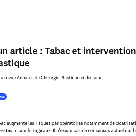
e
n article : Tabac et interventio
lastique
la revue Annales de Chirurgie Plastique ci dessous.
(
S’ouvre dans une nouvelle fenêtre
)
evue
c augmente les risques périopératoires notamment de cicatrisati
gestes microchirurgicaux. Il n’existe pas de consensus actuel sur le