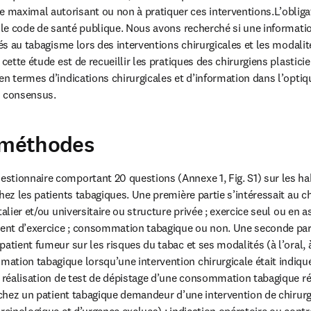
maximal autorisant ou non à pratiquer ces interventions.L’obligat
s le code de santé publique. Nous avons recherché si une informatio
iés au tabagisme lors des interventions chirurgicales et les modalité
 cette étude est de recueillir les pratiques des chirurgiens plasticie
en termes d’indications chirurgicales et d’information dans l’optiq
 consensus.
 méthodes
tionnaire comportant 20 questions (Annexe 1, Fig. S1) sur les hab
hez les patients tabagiques. Une première partie s’intéressait au chi
talier et/ou universitaire ou structure privée ; exercice seul ou en a
ment d’exercice ; consommation tabagique ou non. Une seconde part
atient fumeur sur les risques du tabac et ses modalités (à l’oral, à l
tion tabagique lorsqu’une intervention chirurgicale était indiquée 
a réalisation de test de dépistage d’une consommation tabagique réc
e chez un patient tabagique demandeur d’une intervention de chirurgi
rcinologique et d’urgence exclues) : indication opératoire ou contre