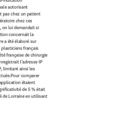
e autorisant 
t pas chez un patient 
ratoire chez ces 
 on lui demandait si 
ion concernait la 
e a été élaboré sur 
 plasticiens français 
é française de chirurgie 
egistrait l’adresse IP 
imitant ainsi les 
ectuée.Pour comparer 
application étaient 
nificativité de 5 % était 
 de Lorraine en utilisant 