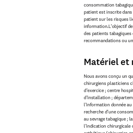
consommation tabagique 
patient est inscrite dan
patient sur les risques l
information.L’objectif de
des patients tabagiques 
recommandations ou un
Matériel et
Nous avons conçu un ques
chirurgiens plasticiens c
d’exercice ; centre hospi
d’installation ; départe
l’information donnée au p
recherche d’une consomma
au sevrage tabagique ; l
l’indication chirurgical
esthétique (chirurgies ca