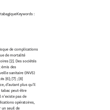
e tabagiqueKeywords : 
isque de complications 
ue de mortalité 
res [2]. Des sociétés 
t émis des 
ille sanitaire (INVS) 
[6]; [7] ; [8] 
, d’autant plus qu’il 
 tabac peut-être 
 n’existe pas de 
ications opératoires, 
un seuil de 