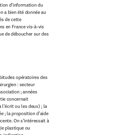
ion d’information du 
n a bien été donnée au 
s de cette 
ns en France vis-à-vis 
ue de déboucher sur des 
itudes opératoires des 
rurgien : secteur 
ssociation ; années 
ie concernait 
’écrit ou les deux) ; la 
; la proposition d’aide 
ente. On s’intéressait à 
e plastique ou 
-indication 