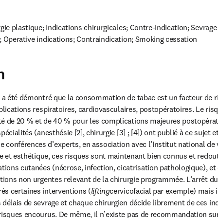
gie plastique; Indications chirurgicales; Contre-indication; Sevrag
; Operative indications; Contraindication; Smoking cessation
n
l a été démontré que la consommation de tabac est un facteur de r
plications respiratoires, cardiovasculaires, postopératoires. Le risq
é de 20 % et de 40 % pour les complications majeures postopératoi
écialités (anesthésie [2], chirurgie [3] ; [4]) ont publié à ce sujet e
onférences d’experts, en association avec l’Institut national de ve
ue et esthétique, ces risques sont maintenant bien connus et redoutés 
ons cutanées (nécrose, infection, cicatrisation pathologique), et ce
ntions non urgentes relevant de la chirurgie programmée. L’arrêt du
s certaines interventions (
lifting
cervicofacial par exemple) mais il
 délais de sevrage et chaque chirurgien décide librement de ces ind
risques encourus. De même, il n’existe pas de recommandation sur 