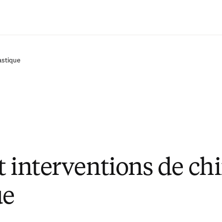
Passer au contenu principal
astique
t interventions de chi
ue