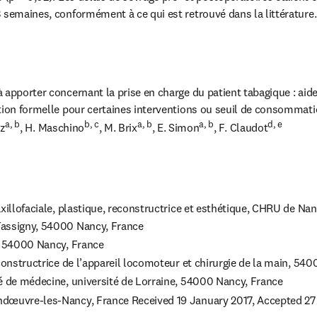
 semaines, conformément à ce qui est retrouvé dans la littérature.
 apporter concernant la prise en charge du patient tabagique : aide 
tion formelle pour certaines interventions ou seuil de consommatio
a, b
b, c
a, b
a, b
d, e
nz
, H. Maschino
, M. Brix
, E. Simon
, F. Claudot
xillofaciale, plastique, reconstructrice et esthétique, CHRU de Nan
dœuvre-les-Nancy, France Received 19 January 2017, Accepted 27 M