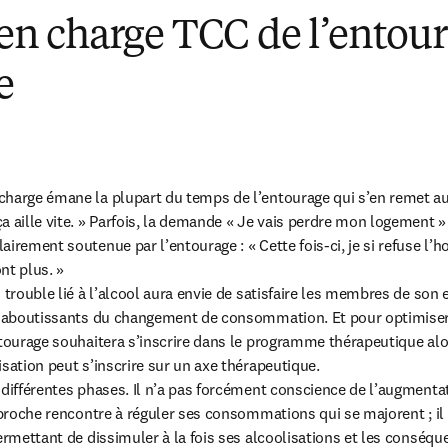
e en charge TCC de l’entou
e
harge émane la plupart du temps de l’entourage qui s’en remet aux
 aille vite. » Parfois, la demande « Je vais perdre mon logement » e
irement soutenue par l’entourage : « Cette fois-ci, je si refuse l’ho
t plus. »

 trouble lié à l’alcool aura envie de satisfaire les membres de son
et aboutissants du changement de consommation. Et pour optimiser 
tourage souhaitera s’inscrire dans le programme thérapeutique alors
sation peut s’inscrire sur un axe thérapeutique.

 différentes phases. Il n’a pas forcément conscience de l’augmentat
 proche rencontre à réguler ses consommations qui se majorent ; il a
ermettant de dissimuler à la fois ses alcoolisations et les conséqu