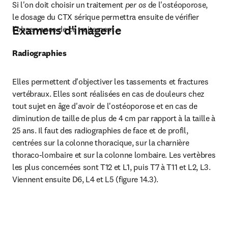
Si l'on doit choisir un traitement 
per os
 de l'ostéoporose, 
le dosage du CTX sérique permettra ensuite de vérifier 
Examens d'imagerie
l'observance de ce traitement.
Radiographies
Elles permettent d'objectiver les tassements et fractures 
vertébraux. Elles sont réalisées en cas de douleurs chez 
tout sujet en âge d'avoir de l'ostéoporose et en cas de 
diminution de taille de plus de 4 cm par rapport à la taille à 
25 ans. Il faut des radiographies de face et de profil, 
centrées sur la colonne thoracique, sur la charnière 
thoraco-lombaire et sur la colonne lombaire. Les vertèbres 
les plus concernées sont T12 et L1, puis T7 à T11 et L2, L3. 
Viennent ensuite D6, L4 et L5 (figure 14.3).