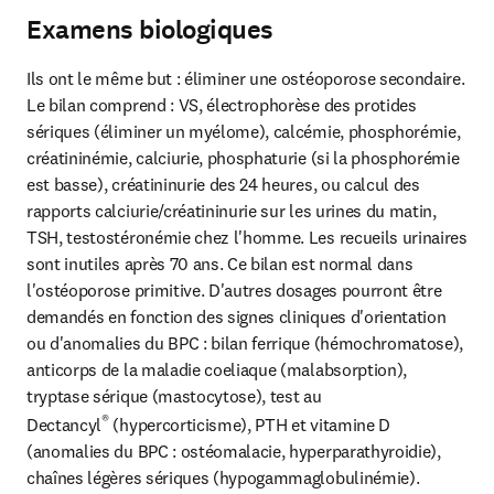
Examens biologiques
Ils ont le même but : éliminer une ostéoporose secondaire.

Le bilan comprend : VS, électrophorèse des protides 
sériques (éliminer un myélome), calcémie, phosphorémie, 
créatininémie, calciurie, phosphaturie (si la phosphorémie 
est basse), créatininurie des 24 heures, ou calcul des 
rapports calciurie/créatininurie sur les urines du matin, 
TSH, testostéronémie chez l'homme. Les recueils urinaires 
sont inutiles après 70 ans. Ce bilan est normal dans 
l'ostéoporose primitive. D'autres dosages pourront être 
demandés en fonction des signes cliniques d'orientation 
ou d'anomalies du BPC : bilan ferrique (hémochromatose), 
anticorps de la maladie coeliaque (malabsorption), 
tryptase sérique (mastocytose), test au 
®
Dectancyl
 (hypercorticisme), PTH et vitamine D 
(anomalies du BPC : ostéomalacie, hyperparathyroidie), 
chaînes légères sériques (hypogammaglobulinémie).
