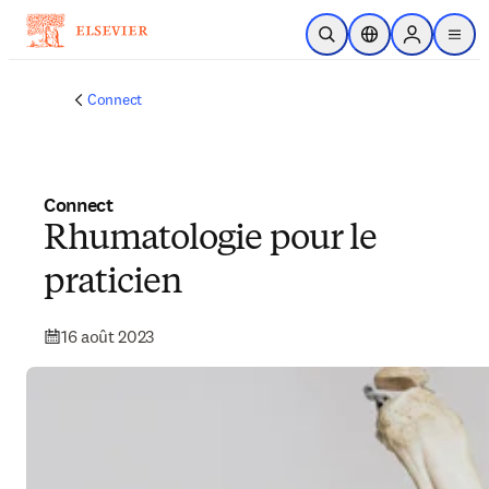
Passer au contenu principal
Ouvrir la recherche
Sélecteur de locali
Sign in to p
menu
Connect
Connect
Rhumatologie pour le
praticien
16 août 2023