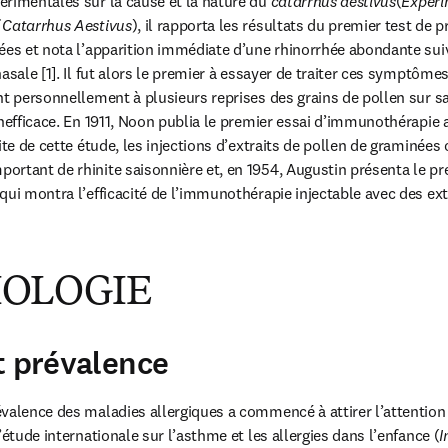
rimentales sur la cause et la nature du 
catarrhus aestivus
(
Experi
 Catarrhus Aestivus
), il rapporta les résultats du premier test de p
ées et nota l’apparition immédiate d’une rhinorrhée abondante suiv
asale [1]. Il fut alors le premier à essayer de traiter ces symptôme
nt personnellement à plusieurs reprises des grains de pollen sur sa
nefficace. En 1911, Noon publia le premier essai d’immunothérapie a
ite de cette étude, les injections d’extraits de pollen de graminées 
rtant de rhinite saisonnière et, en 1954, Augustin présenta le pre
ui montra l’efficacité de l’immunothérapie injectable avec des extr
IOLOGIE
t prévalence
valence des maladies allergiques a commencé à attirer l’attention 
’étude internationale sur l’asthme et les allergies dans l’enfance (
I