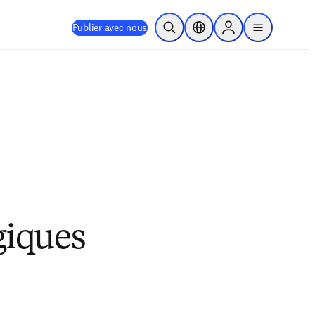
Publier avec nous
Ouvrir la recherche
Sélecteur de localisation
Sign in to products
menu
giques