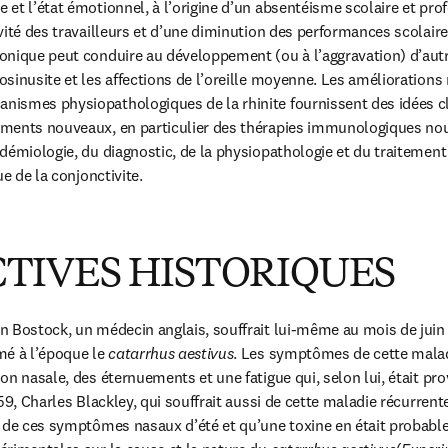
et l’état émotionnel, à l’origine d’un absentéisme scolaire et prof
vité des travailleurs et d’une diminution des performances scolaires
onique peut conduire au développement (ou à l’aggravation) d’autr
sinusite et les affections de l’oreille moyenne. Les améliorations 
ismes physiopathologiques de la rhinite fournissent des idées clé
ments nouveaux, en particulier des thérapies immunologiques nouv
émiologie, du diagnostic, de la physiopathologie et du traitement d
ue de la conjonctivite.
TIVES HISTORIQUES
n Bostock, un médecin anglais, souffrait lui-même au mois de jui
é à l’époque le 
catarrhus aestivus
. Les symptômes de cette malad
n nasale, des éternuements et une fatigue qui, selon lui, était pro
59, Charles Blackley, qui souffrait aussi de cette maladie récurrente
 de ces symptômes nasaux d’été et qu’une toxine en était probable