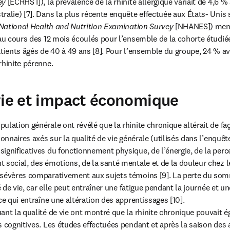
ey
 [ECRHS I]), la prévalence de la rhinite allergique variait de 4,6 %
alie) [7]. Dans la plus récente enquête effectuée aux États- Unis su
National Health and Nutrition Examination Survey
 [NHANES]) mené
 au cours des 12 mois écoulés pour l’ensemble de la cohorte étudiée
tients âgés de 40 à 49 ans [8]. Pour l’ensemble du groupe, 24 % ava
rhinite pérenne.
vie et impact économique
lation générale ont révélé que la rhinite chronique altérait de faço
ionnaires axés sur la qualité de vie générale (utilisés dans l’enquê
ignificatives du fonctionnement physique, de l’énergie, de la perce
 social, des émotions, de la santé mentale et de la douleur chez l
sévères comparativement aux sujets témoins [9]. La perte du somm
té de vie, car elle peut entraîner une fatigue pendant la journée et u
ce qui entraîne une altération des apprentissages [10].

ant la qualité de vie ont montré que la rhinite chronique pouvait é
 cognitives. Les études effectuées pendant et après la saison des al