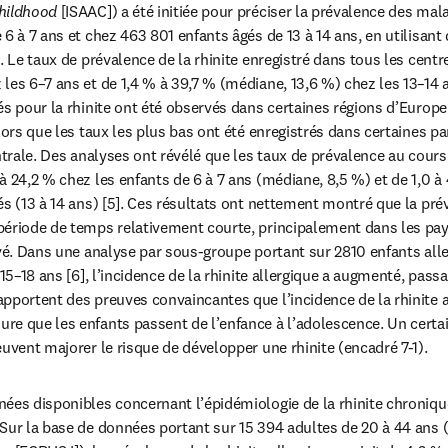
hildhood
 [ISAAC]) a été initiée pour préciser la prévalence des mala
6 à 7 ans et chez 463 801 enfants âgés de 13 à 14 ans, en utilisant
. Le taux de prévalence de la rhinite enregistré dans tous les centres
les 6–7 ans et de 1,4 % à 39,7 % (médiane, 13,6 %) chez les 13–14 an
és pour la rhinite ont été observés dans certaines régions d’Europe
lors que les taux les plus bas ont été enregistrés dans certaines par
ntrale. Des analyses ont révélé que les taux de prévalence au cours
à 24,2 % chez les enfants de 6 à 7 ans (médiane, 8,5 %) et de 1,0 à
s (13 à 14 ans) [5]. Ces résultats ont nettement montré que la préva
ériode de temps relativement courte, principalement dans les pay
evé. Dans une analyse par sous-groupe portant sur 2810 enfants alle
 15–18 ans [6], l’incidence de la rhinite allergique a augmenté, passa
pportent des preuves convaincantes que l’incidence de la rhinite 
e que les enfants passent de l’enfance à l’adolescence. Un certa
euvent majorer le risque de développer une rhinite (encadré 7-1).
ées disponibles concernant l’épidémiologie de la rhinite chronique
Sur la base de données portant sur 15 394 adultes de 20 à 44 ans 