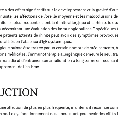
te a des effets significatifs sur le développement et la gravité d’autr
sinusite, les affections de l’oreille moyenne et les malocclusions den
te les plus fréquentes sont la rhinite allergique et la rhinite idiopa
s nécessitant une évaluation des immunoglobulines E spécifiques (I
de patients atteints de rhinite peut avoir des symptômes provoqué
localisés en l’absence d’IgE systémiques.

ergique puisse être traitée par un certain nombre de médicaments, à l
ions médicales, l’immunothérapie allergénique demeure le seul tra
la maladie et d’entraîner son amélioration à long terme en réduisa
loppement de l’asthme.
UCTION
t une affection de plus en plus fréquente, maintenant reconnue co
ine. Le dysfonctionnement nasal persistant peut avoir des effets i