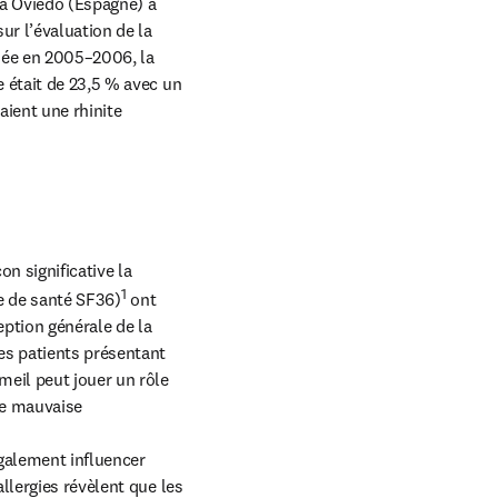
 à Oviedo (Espagne) à 
r l’évaluation de la 
e en 2005–2006, la 
 était de 23,5 % avec un 
ient une rhinite 
n significative la 
1
te de santé SF36)
 ont 
ption générale de la 
es patients présentant 
eil peut jouer un rôle 
ne mauvaise 
galement influencer 
lergies révèlent que les 