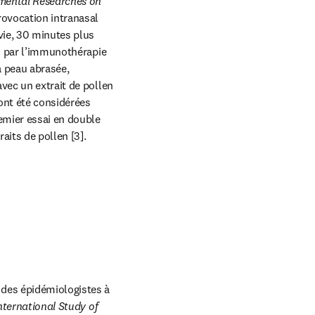
mental Researches on 
rovocation intranasal 
ie, 30 minutes plus 
s par l’immunothérapie 
 peau abrasée, 
vec un extrait de pollen 
ont été considérées 
mier essai en double 
aits de pollen [3].
des épidémiologistes à 
nternational Study of 