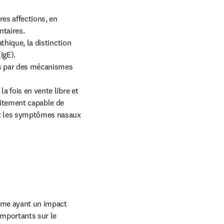
es affections, en 
taires.

thique, la distinction 
gE).

s par des mécanismes 
a fois en vente libre et 
itement capable de 
nt les symptômes nasaux 
mme ayant un impact 
mportants sur le 