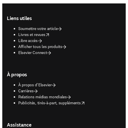
Footer navigation
Liens utiles
Soumettre votre article
opens in new tab/window
Livres et revues
Libre accès
Afficher tous les produits
Elsevier Connect
À propos
À propos d’Elsevier
Carrières
Relations médias mondiales
opens in new tab/window
Publicités, tirés-à-part, suppléments
Assistance