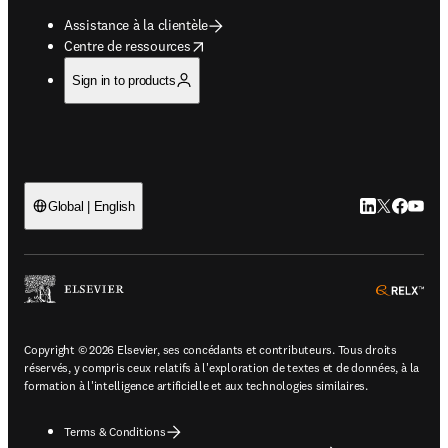
Assistance à la clientèle
opens in new tab/window
Centre de ressources
Sign in to products
LinkedIn S’ouv
Twitter S’ou
Facebook 
YouTub
Global | English
ope
Copyright © 2026 Elsevier, ses concédants et contributeurs. Tous droits
réservés, y compris ceux relatifs à l'exploration de textes et de données, à la
formation à l'intelligence artificielle et aux technologies similaires.
Terms & Conditions