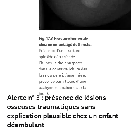
Fig. 17.3
Fracture humérale 
chez un enfant âgé de 8 mois.
Présence d’une fracture 
spiroïde déplacée de 
l’humérus droit suspecte 
dans le contexte (chute des 
bras du père à l’anamnèse, 
présence par ailleurs d’une 
ecchymose ancienne sur la 
joue).
Alerte n° 3 : présence de lésions
osseuses traumatiques sans
explication plausible chez un enfant
déambulant