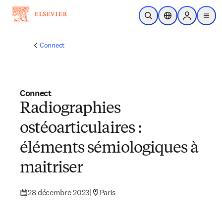
Passer au contenu principal
Ouvrir la recherche
Sélecteur de locali
Sign in to p
menu
Connect
Connect
Radiographies
ostéoarticulaires :
éléments sémiologiques à
maitriser
28 décembre 2023
|
Paris