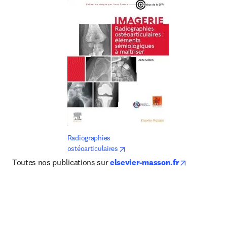
Radiographies 
opens in new tab/window
ostéoarticulaires
opens in n
Toutes nos publications sur 
elsevier-masson.fr