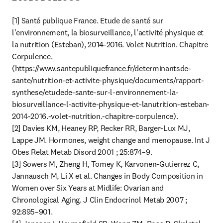
[1] Santé publique France. Etude de santé sur 
l'environnement, la biosurveillance, l'activité physique et 
la nutrition (Esteban), 2014-2016. Volet Nutrition. Chapitre 
Corpulence. 
(https://www.santepubliquefrance.fr/determinantsde-
sante/nutrition-et-activite-physique/documents/rapport-
synthese/etudede-sante-sur-l-environnement-la-
biosurveillance-l-activite-physique-et-lanutrition-esteban-
2014-2016.-volet-nutrition.-chapitre-corpulence).

[2] Davies KM, Heaney RP, Recker RR, Barger-Lux MJ, 
Lappe JM. Hormones, weight change and menopause. Int J 
Obes Relat Metab Disord 2001 ; 25:874–9.

[3] Sowers M, Zheng H, Tomey K, Karvonen-Gutierrez C, 
Jannausch M, Li X et al. Changes in Body Composition in 
Women over Six Years at Midlife: Ovarian and 
Chronological Aging. J Clin Endocrinol Metab 2007 ; 
92:895–901.
