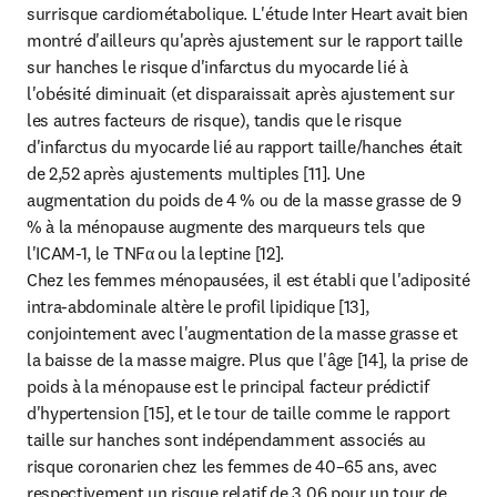
surrisque cardiométabolique. L'étude Inter Heart avait bien 
montré d'ailleurs qu'après ajustement sur le rapport taille 
sur hanches le risque d'infarctus du myocarde lié à 
l'obésité diminuait (et disparaissait après ajustement sur 
les autres facteurs de risque), tandis que le risque 
d'infarctus du myocarde lié au rapport taille/hanches était 
de 2,52 après ajustements multiples [11]. Une 
augmentation du poids de 4 % ou de la masse grasse de 9 
% à la ménopause augmente des marqueurs tels que 
l'ICAM-1, le TNFα ou la leptine [12].

Chez les femmes ménopausées, il est établi que l'adiposité 
intra-abdominale altère le profil lipidique [13], 
conjointement avec l'augmentation de la masse grasse et 
la baisse de la masse maigre. Plus que l'âge [14], la prise de 
poids à la ménopause est le principal facteur prédictif 
d'hypertension [15], et le tour de taille comme le rapport 
taille sur hanches sont indépendamment associés au 
risque coronarien chez les femmes de 40–65 ans, avec 
respectivement un risque relatif de 3,06 pour un tour de 