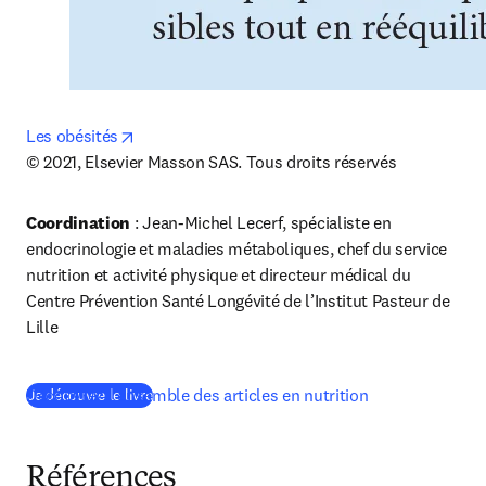
opens in new tab/window
Les obésités
© 2021, Elsevier Masson SAS. Tous droits réservés
Coordination
 : Jean-Michel Lecerf, spécialiste en 
endocrinologie et maladies métaboliques, chef du service 
nutrition et activité physique et directeur médical du 
Centre Prévention Santé Longévité de l’Institut Pasteur de 
Lille
Découvrez l'ensemble des articles en nutrition
(
S’ouvre dans une nouvelle fenêtre
)
Je découvre le livre
Références