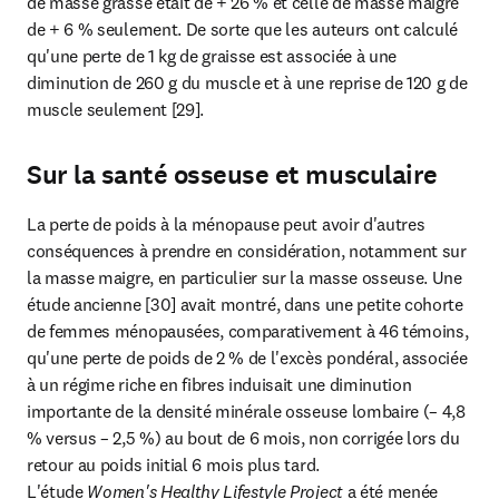
de masse grasse était de + 26 % et celle de masse maigre 
de + 6 % seulement. De sorte que les auteurs ont calculé 
qu'une perte de 1 kg de graisse est associée à une 
diminution de 260 g du muscle et à une reprise de 120 g de 
muscle seulement [29].
Sur la santé osseuse et musculaire
La perte de poids à la ménopause peut avoir d'autres 
conséquences à prendre en considération, notamment sur 
la masse maigre, en particulier sur la masse osseuse. Une 
étude ancienne [30] avait montré, dans une petite cohorte 
de femmes ménopausées, comparativement à 46 témoins, 
qu'une perte de poids de 2 % de l'excès pondéral, associée 
à un régime riche en fibres induisait une diminution 
importante de la densité minérale osseuse lombaire (– 4,8 
% versus – 2,5 %) au bout de 6 mois, non corrigée lors du 
retour au poids initial 6 mois plus tard.

L'étude 
Women's Healthy Lifestyle Project 
a été menée 