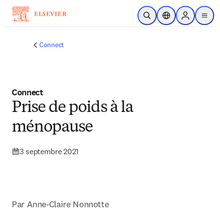
Passer au contenu principal
Ouvrir la recherche
Sélecteur de locali
Sign in to p
menu
Connect
Connect
Prise de poids à la
ménopause
3 septembre 2021
Par Anne-Claire Nonnotte