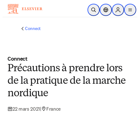
Passer au contenu principal
Ouvrir la recherche
Sélecteur de locali
Sign in to p
menu
Connect
Connect
Précautions à prendre lors
de la pratique de la marche
nordique
22 mars 2021
|
France