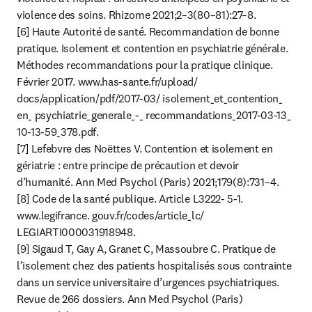
violence des soins. Rhizome 2021;2–3(80–81):27–8.

[6] Haute Autorité de santé. Recommandation de bonne 
pratique. Isolement et contention en psychiatrie générale. 
Méthodes recommandations pour la pratique clinique. 
Février 2017. www.has-sante.fr/upload/ 
docs/application/pdf/2017-03/ isolement_et_contention_ 
en_ psychiatrie_generale_-_ recommandations_2017-03-13_ 
10-13-59_378.pdf.

[7] Lefebvre des Noëttes V. Contention et isolement en 
gériatrie : entre principe de précaution et devoir 
d’humanité. Ann Med Psychol (Paris) 2021;179(8):731–4.

[8] Code de la santé publique. Article L3222- 5-1. 
www.legifrance. gouv.fr/codes/article_lc/ 
LEGIARTI000031918948.

[9] Sigaud T, Gay A, Granet C, Massoubre C. Pratique de 
l’isolement chez des patients hospitalisés sous contrainte 
dans un service universitaire d’urgences psychiatriques. 
Revue de 266 dossiers. Ann Med Psychol (Paris) 