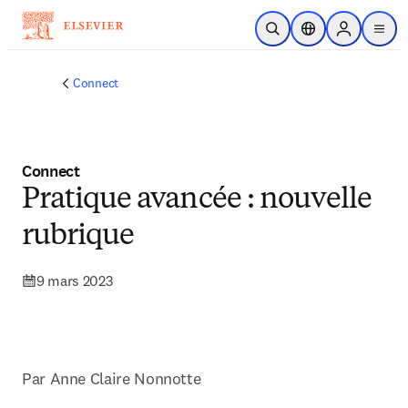
Passer au contenu principal
Ouvrir la recherche
Sélecteur de locali
Sign in to p
menu
Connect
Connect
Pratique avancée : nouvelle
rubrique
9 mars 2023
Par Anne Claire Nonnotte