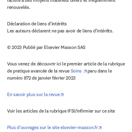
renouvelés.
Déclaration de liens d’intérêts

Les auteurs déclarent ne pas avoir de liens d’intérêts.
© 2023 Publié par Elsevier Masson SAS
Vous venez de découvrir ici le premier article de la rubrique 
opens in new tab/win
de pratique avancée de la revue 
Soins 
paru dans le 
numéro 872 de janvier février 2023
opens in new tab/window
En savoir plus sur la revue
Voir les articles de la rubrique IFSI/Infirmier sur ce site
opens in new 
Plus d'ouvrages sur le site elsevier-masson.fr