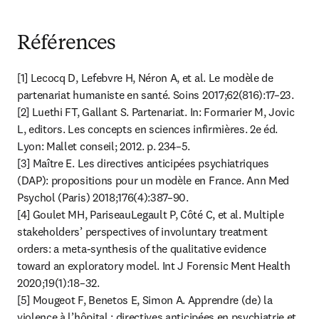
Références
[1] Lecocq D, Lefebvre H, Néron A, et al. Le modèle de 
partenariat humaniste en santé. Soins 2017;62(816):17–23.

[2] Luethi FT, Gallant S. Partenariat. In: Formarier M, Jovic 
L, editors. Les concepts en sciences infirmières. 2e éd. 
Lyon: Mallet conseil; 2012. p. 234–5.

[3] Maître E. Les directives anticipées psychiatriques 
(DAP): propositions pour un modèle en France. Ann Med 
Psychol (Paris) 2018;176(4):387–90.

[4] Goulet MH, PariseauLegault P, Côté C, et al. Multiple 
stakeholders’ perspectives of involuntary treatment 
orders: a meta-synthesis of the qualitative evidence 
toward an exploratory model. Int J Forensic Ment Health 
2020;19(1):18–32.

[5] Mougeot F, Benetos E, Simon A. Apprendre (de) la 
violence à l’hôpital : directives anticipées en psychiatrie et 