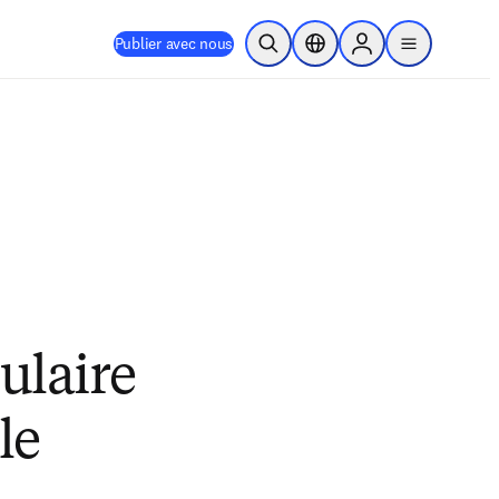
Publier avec nous
Ouvrir la recherche
Sélecteur de localisation
Sign in to products
menu
ulaire
le