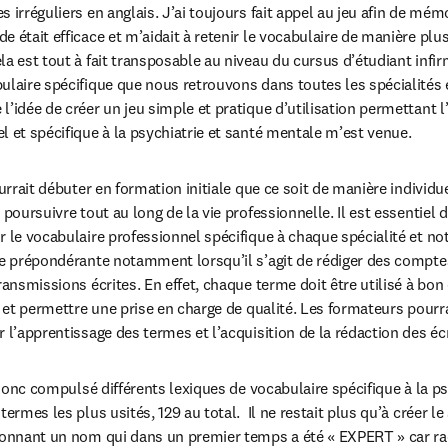
 irréguliers en anglais. J’ai toujours fait appel au jeu afin de mémo
 était efficace et m’aidait à retenir le vocabulaire de manière plus
la est tout à fait transposable au niveau du cursus d’étudiant inf
ulaire spécifique que nous retrouvons dans toutes les spécialités 
’idée de créer un jeu simple et pratique d’utilisation permettant l’
l et spécifique à la psychiatrie et santé mentale m’est venue.
ourrait débuter en formation initiale que ce soit de manière individue
 poursuivre tout au long de la vie professionnelle. Il est essentiel 
r le vocabulaire professionnel spécifique à chaque spécialité et n
ce prépondérante notamment lorsqu’il s’agit de rédiger des comptes
ransmissions écrites. En effet, chaque terme doit être utilisé à bon 
nt et permettre une prise en charge de qualité. Les formateurs pourr
 l’apprentissage des termes et l’acquisition de la rédaction des éc
i donc compulsé différents lexiques de vocabulaire spécifique à la psy
termes les plus usités, 129 au total.  Il ne restait plus qu’à créer l
donnant un nom qui dans un premier temps a été « EXPERT » car rac