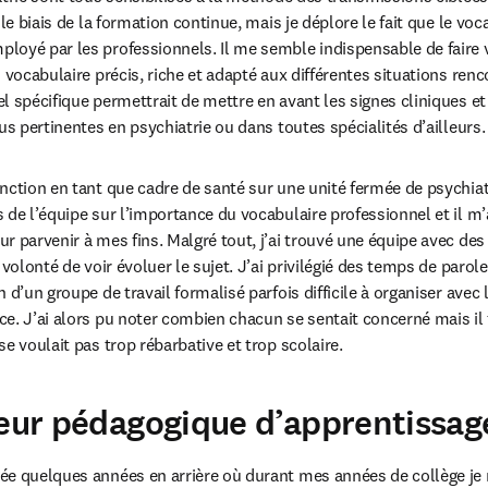
 le biais de la formation continue, mais je déplore le fait que le voc
oyé par les professionnels. Il me semble indispensable de faire va
 vocabulaire précis, riche et adapté aux différentes situations renco
 spécifique permettrait de mettre en avant les signes cliniques et a
us pertinentes en psychiatrie ou dans toutes spécialités d’ailleurs.
ction en tant que cadre de santé sur une unité fermée de psychiatri
de l’équipe sur l’importance du vocabulaire professionnel et il m’a é
 parvenir à mes fins. Malgré tout, j’ai trouvé une équipe avec des 
 volonté de voir évoluer le sujet. J’ai privilégié des temps de parol
 d’un groupe de travail formalisé parfois difficile à organiser avec 
e. J’ai alors pu noter combien chacun se sentait concerné mais il fa
e voulait pas trop rébarbative et trop scolaire.
teur pédagogique d’apprentissag
e quelques années en arrière où durant mes années de collège je m