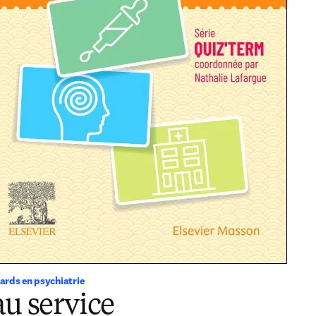
ards en psychiatrie
s in new tab/window
au service