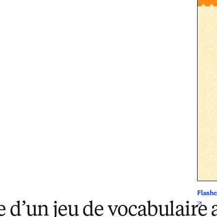
Flashc
open
 d’un jeu de vocabulaire 