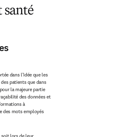
t santé
es
tée dans l’idée que les 
 des patients que dans 
pour la majeure partie 
raçabilité des données et 
formations à 
se des mots employés 
oit lors de leur 