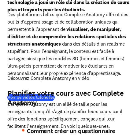
technologie a joué un rôle clé dans la création de cours 
plus attrayants pour les étudiants. 
Des plateformes telles que Complete Anatomy offrent des 
outils d'apprentissage et de collaboration uniques qui 
permettent à l'apprenant de 
visualiser, de manipuler, 
d'éditer et de comprendre les relations spatiales des 
structures anatomiques
 dans des détails d'un réalisme 
stupéfiant. Pour l'enseignant, le contenu est facile à 
partager, ainsi que les modèles 3D (hommes et femmes) 
ultra-précis permettent de motiver les étudiants en 
personnalisant leur propre expérience d'apprentissage. 
Découvrez Complete Anatomy en vidéo
Planifiez votre cours avec Complete
(
S’ouvre dans une nouvelle fenêtre
)
Voir les vidéos tutorielles
Anatomy
Complete Anatomy est un allié de taille pour les 
enseignants lorsqu'il s'agit de planifier leurs cours car il 
offre des fonctions spécifiquement conçues qui leur 
facilitent l'enseignement. En voici quelques-unes.
Comment créer un questionnaire