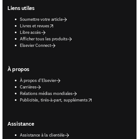
Liens utiles
Soumettre votre article
opens in new tab/window
Livres et revues
Libre accès
Afficher tous les produits
Elsevier Connect
À propos
À propos d’Elsevier
Carrières
Relations médias mondiales
opens in new tab/window
Publicités, tirés-à-part, suppléments
Assistance
Assistance à la clientèle