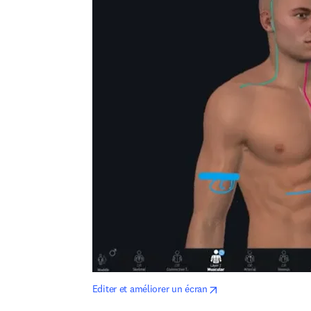
opens in new tab/win
Editer et améliorer un écran