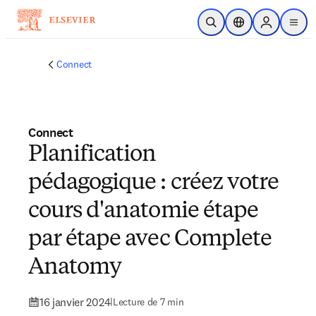
Passer au contenu principal
Ouvrir la recherche
Sélecteur de locali
Sign in to p
menu
Connect
Connect
Planification
pédagogique : créez votre
cours d'anatomie étape
par étape avec Complete
Anatomy
16 janvier 2024
|
Lecture de 7 min