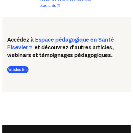
opens in new tab/window
étudiants
Accédez à
Espace pédagogique en Santé
opens in new tab/window
Elsevier
et découvrez d'autres articles,
webinars et témoignages pédagogiques.
(
S’ouvre dans une nouvelle fenêtre
)
Articlés liés
Footer navigation