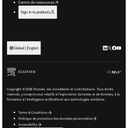
opens in new tab/window
Centre de ressources
Sign in to products
LinkedIn S’ouv
Twitter S’ou
Facebook 
YouTub
Global | English
ope
Copyright © 2026 Elsevier, ses concédants et contributeurs. Tous droits
réservés, y compris ceux relatifs à l'exploration de textes et de données, à la
formation à l'intelligence artificielle et aux technologies similaires.
Terms & Conditions
Politique de protection des données personnelles
Accessibility