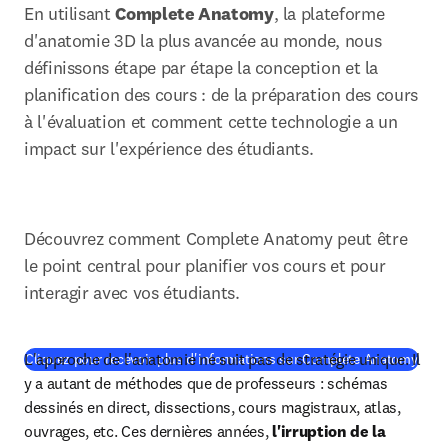
En utilisant 
Complete Anatomy
, la plateforme 
d'anatomie 3D la plus avancée au monde, nous 
définissons étape par étape la conception et la 
planification des cours : de la préparation des cours 
à l'évaluation et comment cette technologie a un 
impact sur l'expérience des étudiants.
Découvrez comment Complete Anatomy peut être 
le point central pour planifier vos cours et pour 
interagir avec vos étudiants.
L'approche de l'anatomie ne suit pas de stratégie unique. Il 
(
S’ou
Cliquez pour recevoir plus d'informations sur Complete Anatomy
y a autant de méthodes que de professeurs : schémas 
dessinés en direct, dissections, cours magistraux, atlas, 
ouvrages, etc. Ces dernières années, 
l'irruption de la 