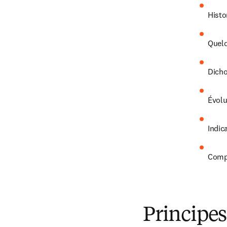
Histo
Quelq
Dicho
Évolu
Indic
Compl
Principes