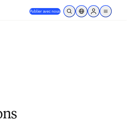
Publier avec nous
Ouvrir la recherche
Sélecteur de localisation
Sign in to products
menu
ons