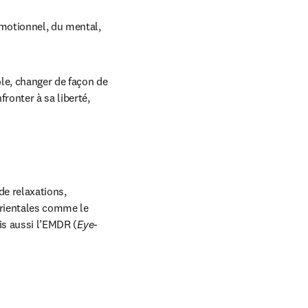
émotionnel, du mental, 
le, changer de façon de 
ronter à sa liberté, 
e relaxations, 
rientales comme le 
ais aussi l’EMDR (
Eye-