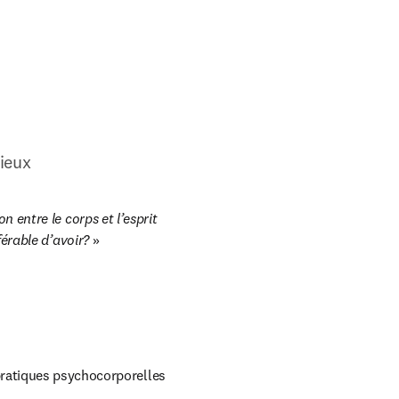
ieux
n entre le corps et l’esprit

éférable d’avoir?
 »

pratiques psychocorporelles