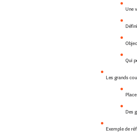
Une v
Défin
Objec
Qui p
Les grands cou
Place
Des g
Exemple de réfl