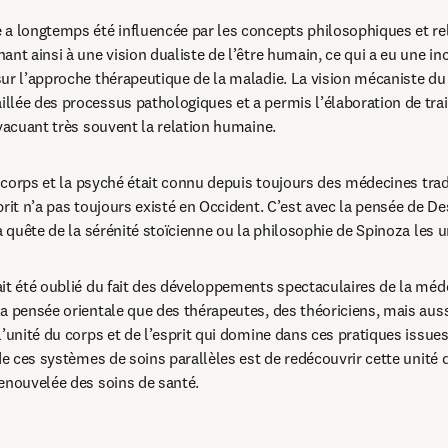
a longtemps été influencée par les concepts philosophiques et reli
nt ainsi à une vision dualiste de l’être humain, ce qui a eu une inc
ur l’approche thérapeutique de la maladie. La vision mécaniste du
llée des processus pathologiques et a permis l’élaboration de tra
évacuant très souvent la relation humaine.
e corps et la psyché était connu depuis toujours des médecines tradit
rit n’a pas toujours existé en Occident. C’est avec la pensée de De
a quête de la sérénité stoïcienne ou la philoso­phie de Spinoza les un
it été oublié du fait des développements specta­culaires de la méd
a pensée orientale que des thérapeutes, des théoriciens, mais aus
l’unité du corps et de l’esprit qui domine dans ces pratiques issues
de ces systèmes de soins parallèles est de redécouvrir cette unité du
enouvelée des soins de santé.