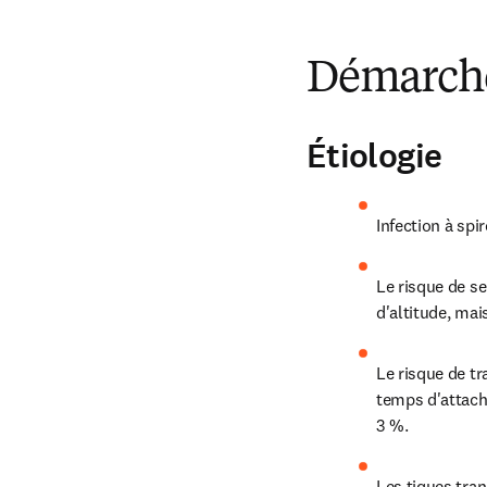
Démarche
Étiologie
Infection à spi
Le risque de se
d'altitude, mai
Le risque de t
temps d'attache
3 %.
Les tiques tran