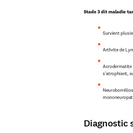
Stade 3 dit maladie ta
Survient plusie
Arthrite de Lym
Acrodermatite 
s'atrophiant, 
Neuroborréliose
mononeuropath
Diagnostic 