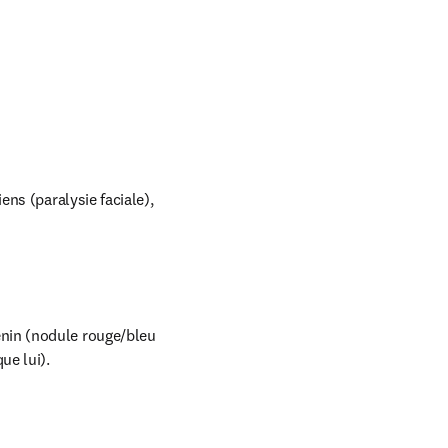
ns (paralysie faciale), 
in (nodule rouge/bleu 
ue lui).