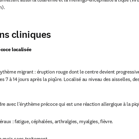
n).
ns cliniques
écoce localisée
ythème migrant : éruption rouge dont le centre devient progressive
es 7 à 14 jours après la piqûre. Localisé au niveau des aisselles, des
e avec l'érythème précoce qui est une réaction allergique à la piq
raux : fatigue, céphalées, arthralgies, myalgies, fièvre.
n mois sans traitement.