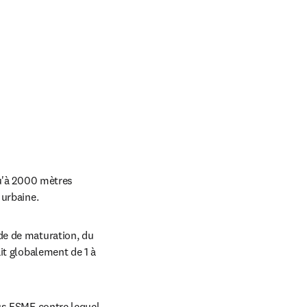
u'à 2000 mètres 
 urbaine.
e de maturation, du 
it globalement de 1 à 
us FSME contre lequel 