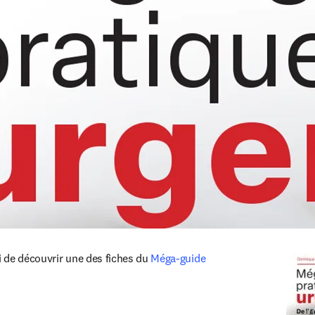
de découvrir une des fiches du 
Méga-guide 
opens in new tab/window