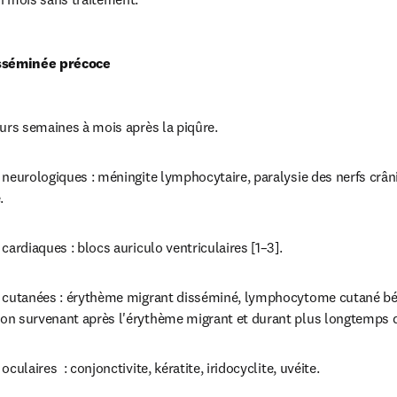
isséminée précoce
eurs semaines à mois après la piqûre.
neurologiques : méningite lymphocytaire, paralysie des nerfs crânie
.
cardiaques : blocs auriculo ventriculaires [1–3].
 cutanées : érythème migrant disséminé, lymphocytome cutané bén
n survenant après l'érythème migrant et durant plus longtemps q
culaires  : conjonctivite, kératite, iridocyclite, uvéite.