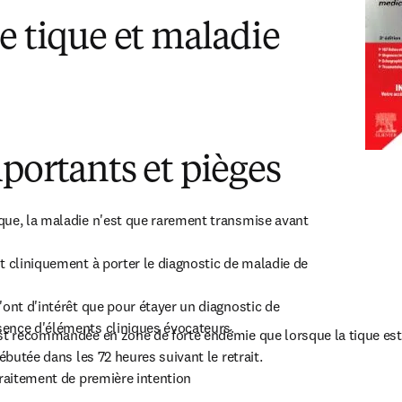
e tique et maladie
portants et pièges
ue, la maladie n'est que rarement transmise avant 
t cliniquement à porter le diagnostic de maladie de 
ont d'intérêt que pour étayer un diagnostic de 
ence d'éléments cliniques évocateurs.
st recommandée en zone de forte endémie que lorsque la tique est 
ébutée dans les 72 heures suivant le retrait.

traitement de première intention