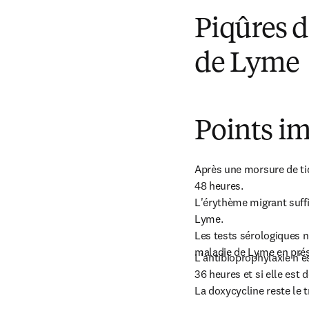
Piqûres d
de Lyme
Points im
Après une morsure de tiq
48 heures.

L'érythème migrant suffi
Lyme.

Les tests sérologiques n'
maladie de Lyme en prés
L'antibioprophylaxie n'e
36 heures et si elle est d
La doxycycline reste le 