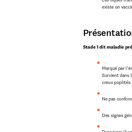
existe un vacci
Présentatio
Stade 1 dit maladie pr
Marqué par l'ér
Survient dans l
creux poplités.
Ne pas confondr
Des signes géné
Dure jusqu'à u