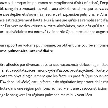
azeux. Lorsque les poumons se remplissent d’air (inflation), l’exp
bit sanguin traversant les vaisseaux alvéolaires alors que les 
vais
e à se déplier et s’ouvrir à mesure de l’expansion pulmonaire. Ain
nce est relativement haute. Puis à mesure qu’ils se remplissent d’air
 l’ouverture des vaisseaux extra-alvéolaires, mais dès qu’il y a une
seaux alvéolaires est entravé (voir partie C) et la résistance augme
par rapport au volume pulmonaire, on obtient une courbe en forme 
lume pulmonaire intermédiaire
.
re affectée par diverses substances vasoconstrictrices (agonistes
) et vasodilatatrices (monoxyde d’azote, prostacycline). Toutefois
rtants physiologiquement que les facteurs passifs (que nous veno
d’O
 dans l’alvéole) est un facteur de régulation important de la ré
2
chute dans une région pulmonaire, il survient une vasoconstriction
irige le sang vers les régions pulmonaires mieux ventilées.