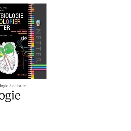
ow
ogie à colorier 
ogie