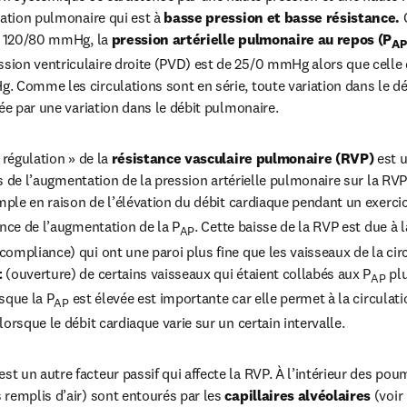
lation pulmonaire qui est à 
basse pression et basse résistance.
 
e 120/80 mmHg, la 
pression artérielle pulmonaire au repos (P
AP
ion ventriculaire droite (PVD) est de 25/0 mmHg alors que celle d
 Comme les circulations sont en série, toute variation dans le dé
rée par une variation dans le débit pulmonaire.
 régulation » de la
 résistance vasculaire pulmonaire (RVP)
 est 
ets de l’augmentation de la pression artérielle pulmonaire sur la RVP
ple en raison de l’élévation du débit cardiaque pendant un exercic
ance de l’augmentation de la P
. Cette baisse de la RVP est due à l
AP
ompliance) qui ont une paroi plus fine que les vaisseaux de la cir
t
 (ouverture) de certains vaisseaux qui étaient collabés aux P
 pl
AP
sque la P
 est élevée est importante car elle permet à la circulatio
AP
orsque le débit cardiaque varie sur un certain intervalle.
 est un autre facteur passif qui affecte la RVP. À l’intérieur des pou
remplis d’air) sont entourés par les 
capillaires alvéolaires
 (voir