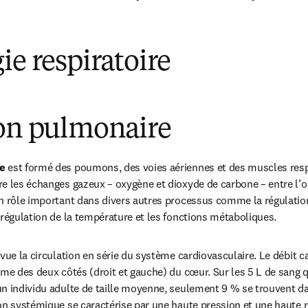
ie respiratoire
ion pulmonaire
e
 est formé des poumons, des voies aériennes et des muscles respi
e les échanges gazeux – oxygène et dioxyde de carbone – entre l’org
n rôle important dans divers autres processus comme la régulation
 régulation de la température et les fonctions métaboliques.
vue la circulation en série du système cardiovasculaire. Le débit ca
ême des deux côtés (droit et gauche) du cœur. Sur les 5 L de sang qu
n individu adulte de taille moyenne, seulement 9 % se trouvent dan
on systémique se caractérise par une haute pression et une haute ré