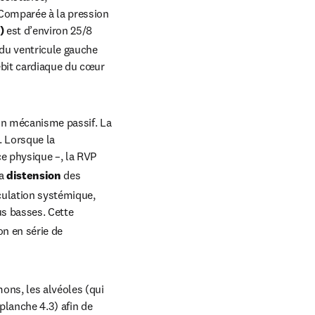
Comparée à la pression 
) 
est d’environ 25/8 
u ventricule gauche 
bit cardiaque du cœur 
un mécanisme passif. La 
. Lorsque la 
e physique –, la RVP 
a 
distension
 des 
culation systémique, 
us basses. Cette 
n en série de 
mons, les alvéoles (qui 
 planche 4.3) afin de 