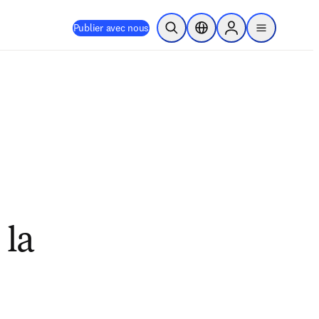
Publier avec nous
Ouvrir la recherche
Sélecteur de localisation
Sign in to products
menu
 la