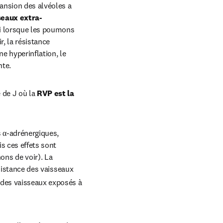
ansion des alvéoles a 
seaux extra-
si lorsque les poumons 
, la résistance 
 hyperinflation, le 
nte.
de J où la 
RVP est la 
 α-adrénergiques, 
 ces effets sont 
ns de voir). La 
sistance des vaisseaux 
 des vaisseaux exposés à 