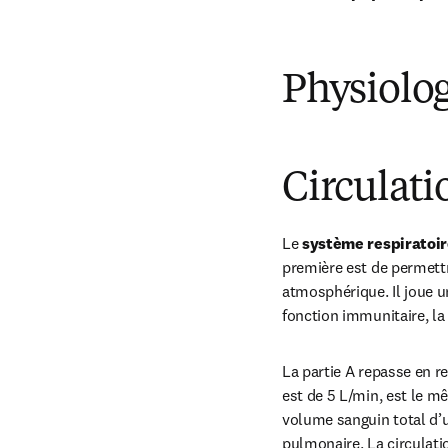
Physiolog
Circulat
Le 
système respiratoir
première est de permettr
atmosphérique. Il joue u
fonction immunitaire, la
La partie A repasse en re
est de 5 L/min, est le m
volume sanguin total d’u
pulmonaire. La circulati