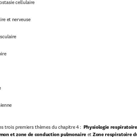
stasie cellulaire
ire et nerveuse
sculaire
oire
e
nienne
 trois premiers thèmes du chapitre 4 :  
Physiologie respiratoir
mon et zone de conduction pulmonaire 
et
 Zone respiratoire 