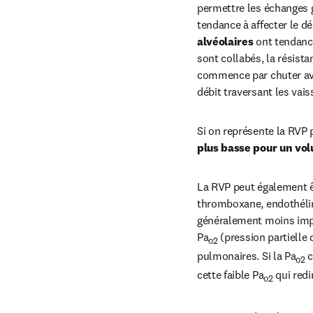
permettre les échanges g
tendance à affecter le dé
alvéolaires
 ont tendanc
sont collabés, la résista
commence par chuter avec
débit traversant les vais
Si on représente la RVP 
plus basse pour un vo
La RVP peut également êt
thromboxane, endothéline
généralement moins impo
Pa
 (pression partielle 
o2
pulmonaires. Si la Pa
 
o2
cette faible Pa
 qui red
o2