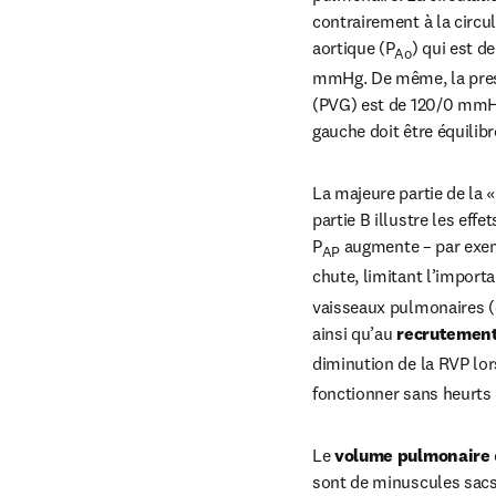
contrairement à la circu
aortique (P
) qui est d
Ao
mmHg. De même, la press
(PVG) est de 120/0 mmHg.
gauche doit être équilib
La majeure partie de la «
partie B illustre les eff
P
 augmente – par exem
AP
chute, limitant l’import
vaisseaux pulmonaires (c
ainsi qu’au 
recrutemen
diminution de la RVP lor
fonctionner sans heurts l
Le 
volume pulmonaire
sont de minuscules sacs 