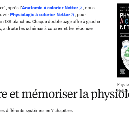
opens in new tab/wind
r", après l'
Anatomie à colorier Netter
, nous 
opens in new tab/window
vrir 
Physiologie à colorier Netter
, pour 
 en 138 planches. Chaque double page offre à gauche 
s, à droite les schémas à colorier et les réponses 
Physiol
Netter
e et mémoriser la physiol
es différents systèmes en 7 chapitres