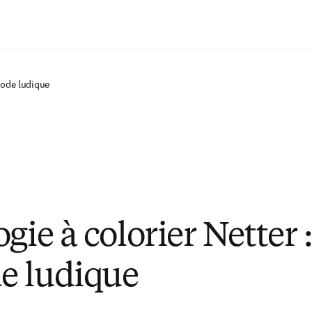
Passer au contenu principal
hode ludique
gie à colorier Netter :
e ludique