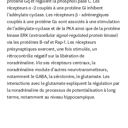
protéine Gq et régulent la phospholi pase C. Les 
récepteurs α -2 couplés à une protéine Gi inhibent 
l’adénylate cyclase. Les récepteurs β - adrénergiques 
couplés à une protéine Gs sont associés à une stimulation 
de l’adénylate-cyclase et de la PKA ainsi que de la protéine 
kinase ERK (
extracellular signal-regulated protein kinase
) 
via les protéines B-raf et Rap-1. Les récepteurs 
présynaptiques exercent, une fois stimulés, un 
rétrocontrôle négatif sur la libération de 
noradrénaline. 
Via 
ses récepteurs centraux, la 
noradrénaline module d’autres neurotransmetteurs, 
notamment le GABA, la sérotonine, le glutamate. Les 
interactions avec le glutamate expliquent la régulation par 
la noradrénaline du processus de potentialisation à long 
terme, notamment au niveau hippocampique.