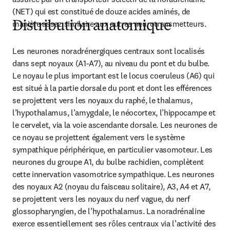
(NET) qui est constitué de douze acides aminés, de 
manière assez similaire aux autres neurotransmetteurs.
Distribution anatomique
Les neurones noradrénergiques centraux sont localisés 
dans sept noyaux (A1-A7), au niveau du pont et du bulbe. 
Le noyau le plus important est le locus coeruleus (A6) qui 
est situé à la partie dorsale du pont et dont les efférences 
se projettent vers les noyaux du raphé, le thalamus, 
l’hypothalamus, l’amygdale, le néocortex, l’hippocampe et 
le cervelet, via la voie ascendante dorsale. Les neurones de 
ce noyau se projettent également vers le système 
sympathique périphérique, en particulier vasomoteur. Les 
neurones du groupe A1, du bulbe rachidien, complètent 
cette innervation vasomotrice sympathique. Les neurones 
des noyaux A2 (noyau du faisceau solitaire), A3, A4 et A7, 
se projettent vers les noyaux du nerf vague, du nerf 
glossopharyngien, de l’hypothalamus. La noradrénaline 
exerce essentiellement ses rôles centraux via l’activité des 