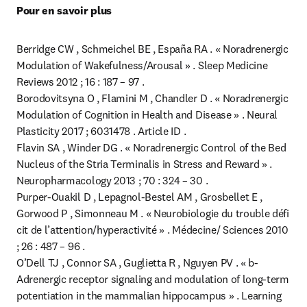
Pour en savoir plus
Berridge CW , Schmeichel BE , España RA . « Noradrenergic 
Modulation of Wakefulness/Arousal » . Sleep Medicine 
Reviews 2012 ; 16 : 187 – 97 .

Borodovitsyna O , Flamini M , Chandler D . « Noradrenergic 
Modulation of Cognition in Health and Disease » . Neural 
Plasticity 2017 ; 6031478 . Article ID .

Flavin SA , Winder DG . « Noradrenergic Control of the Bed 
Nucleus of the Stria Terminalis in Stress and Reward » . 
Neuropharmacology 2013 ; 70 : 324 – 30 .

Purper-Ouakil D , Lepagnol-Bestel AM , Grosbellet E , 
Gorwood P , Simonneau M . « Neurobiologie du trouble défi 
cit de l’attention/hyperactivité » . Médecine/ Sciences 2010 
; 26 : 487 – 96 .

O’Dell TJ , Connor SA , Guglietta R , Nguyen PV . « b-
Adrenergic receptor signaling and modulation of long-term 
potentiation in the mammalian hippocampus » . Learning 