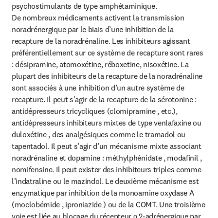
psychostimulants de type amphétaminique.

De nombreux médicaments activent la transmission 
noradrénergique par le biais d’une inhibition de la 
recapture de la noradrénaline. Les inhibiteurs agissant 
préférentiellement sur ce système de recapture sont rares 
: désipramine, atomoxétine, réboxetine, nisoxétine. La 
plupart des inhibiteurs de la recapture de la noradrénaline 
sont associés à une inhibition d’un autre système de 
recapture. Il peut s’agir de la recapture de la sérotonine : 
antidépresseurs tricycliques (clomipramine , etc.), 
antidépresseurs inhibiteurs mixtes de type venlafaxine ou 
duloxétine , des analgésiques comme le tramadol ou 
tapentadol. Il peut s’agir d’un mécanisme mixte associant 
noradrénaline et dopamine : méthylphénidate , modafinil , 
nomifensine. Il peut exister des inhibiteurs triples comme 
l’indatraline ou le mazindol. Le deuxième mécanisme est 
enzymatique par inhibition de la monoamine oxydase A 
(moclobémide , iproniazide ) ou de la COMT. Une troisième 
voie est liée au blocage du récepteur α 2-adrénergique par 