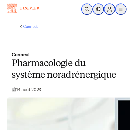
Passer au contenu principal
Ouvrir la recherche
Sélecteur de locali
Sign in to p
menu
Connect
Connect
Pharmacologie du
système noradrénergique
14 août 2023