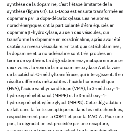
synthèse de la dopamine, c’est l’étape limitante de la 
synthèse (figure 6.1). La L-Dopa est ensuite transformée en 
dopamine par la dopa-décarboxylase. Les neurones 
noradrénergiques ont la particularité d’être équipés en 
dopamine β -hydroxylase, au sein des vésicules, qui 
transforme la dopamine en noradrénaline, après avoir été 
captée au niveau vésiculaire. En tant que catécholamines, 
la dopamine et la noradrénaline sont très proches en 
terme de synthèse. La dégradation enzymatique emprunte 
deux voies : la voie de la monoamine oxydase A et la voie 
de la catéchol-O-méthyltransférase, qui interagissent. Il en 
résulte différents métabolites : l’acide homovanillique 
(HVA), l’acide vanillymandélique (VMA), la 3-méthoxy-4-
hydroxyphényléthanol (MHPE) et le 3-méthoxy-4-
hydroxyphényléthylène glycol (MHPG). Cette dégradation 
se fait dans la fente synaptique ou dans les mitochondries, 
respectivement pour la COMT et pour la MAO-A . Pour une 
part, la dégradation est précédée par une recapture, 
assurée par un transporteur sélectif de la noradrénaline 