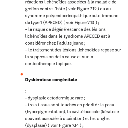
réactions lichénoïdes associées à la maladie de 
greffon contre l’hôte ( voir Figure 7.12 ) ou au 
syndrome polyendocrinopathique auto-immune 
de type 1 (APECED) ( voir Figure 7.13 ) ;

– le risque de dégénérescence des lésions 
lichénoïdes dans le syndrome APECED est à 
considérer chez l’adulte jeune ;

– le traitement des lésions lichénoïdes repose sur 
la suppression de la cause et sur la 
corticothérapie topique.
Dyskératose congénitale
:

- dysplasie ectodermique rare ;

- trois tissus sont touchés en priorité : la peau 
(hyperpigmentation), la cavité buccale (kératose 
souvent associée à ulcération) et les ongles 
(dysplasie) ( voir Figure 7.14 ) ;
