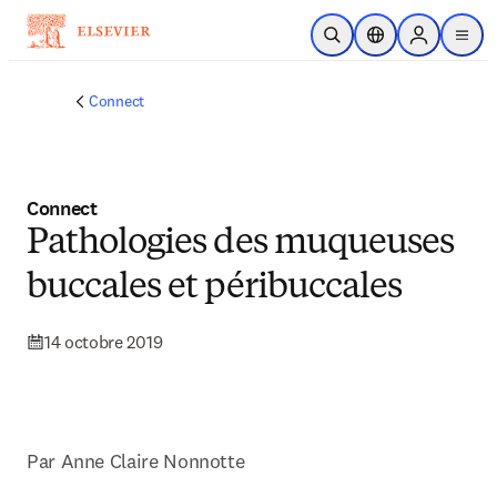
Passer au contenu principal
Ouvrir la recherche
Sélecteur de locali
Sign in to p
menu
Connect
Connect
Pathologies des muqueuses
buccales et péribuccales
14 octobre 2019
Par Anne Claire Nonnotte