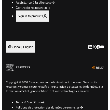
Assistance à la clientèle
opens in new tab/window
Centre de ressources
Sign in to products
LinkedIn S’ouv
Twitter S’ou
Facebook 
YouTub
Global | English
ope
Copyright © 2026 Elsevier, ses concédants et contributeurs. Tous droits
réservés, y compris ceux relatifs à l'exploration de textes et de données, à la
formation à l'intelligence artificielle et aux technologies similaires.
Terms & Conditions
Politique de protection des données personnelles