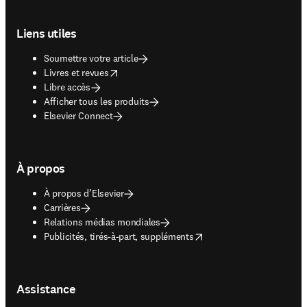
Footer navigation
Liens utiles
Soumettre votre article
opens in new tab/window
Livres et revues
Libre accès
Afficher tous les produits
Elsevier Connect
À propos
À propos d’Elsevier
Carrières
Relations médias mondiales
opens in new tab/window
Publicités, tirés-à-part, suppléments
Assistance