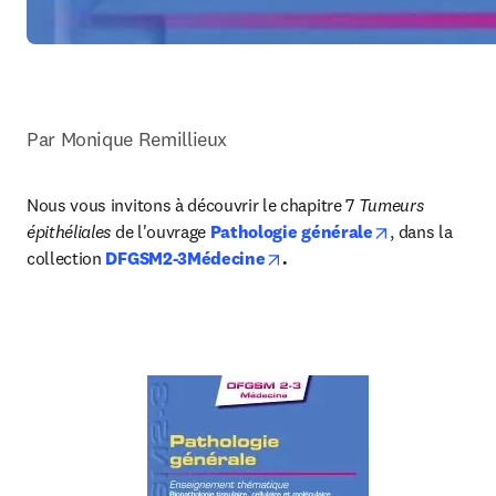
Par Monique Remillieux
Nous vous invitons à découvrir le chapitre 7
 Tumeurs 
opens in new 
épithéliales
 de l'ouvrage
Pathologie générale
, dans la 
opens in new tab/window
collection 
DFGSM2-3Médecine
.