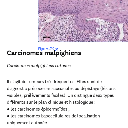
opens in new tab/window
Figure-7.2
Carcinomes malpighiens
Carcinomes malpighiens cutanés
Il s'agit de tumeurs très fréquentes. Elles sont de 
diagnostic précoce car accessibles au dépistage (lésions 
visibles, prélèvements faciles). On distingue deux types 
différents sur le plan clinique et histologique :

● les carcinomes épidermoïdes ;

● les carcinomes basocellulaires de localisation 
uniquement cutanée.