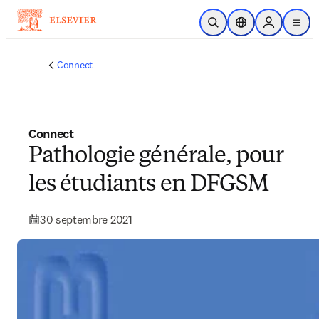
Passer au contenu principal
Ouvrir la recherche
Sélecteur de locali
Sign in to p
menu
Connect
Connect
Pathologie générale, pour
les étudiants en DFGSM
30 septembre 2021