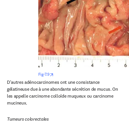
opens in new tab/window
Fig-7.9
D'autres adénocarcinomes ont une consistance 
gélatineuse due à une abondante sécrétion de mucus. On 
les appelle carcinome colloïde muqueux ou carcinome 
mucineux.
Tumeurs colorectales