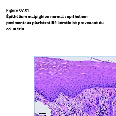
Figure 07.01
Épithélium malpighien normal : épithélium 
pavimenteux pluristratifié kératinisé provenant du 
col utérin.