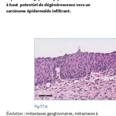
à haut  potentiel de dégénérescence vers un 
carcinome épidermoïde infiltrant.
opens in new tab/window
Fig-7.7
Évolution 
: métastases ganglionnaires, métastases à 