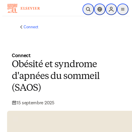
Passer au contenu principal
Ouvrir la recherche
Sélecteur de locali
Sign in to p
menu
Connect
Connect
Obésité et syndrome
d'apnées du sommeil
(SAOS)
15 septembre 2025