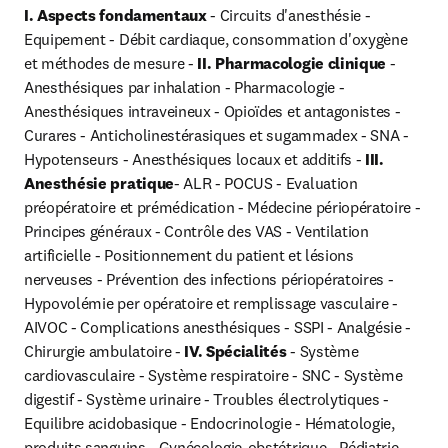
I. Aspects fondamentaux
 - Circuits d'anesthésie - 
Equipement - Débit cardiaque, consommation d'oxygène 
et méthodes de mesure - 
II. Pharmacologie clinique
 - 
Anesthésiques par inhalation - Pharmacologie - 
Anesthésiques intraveineux - Opioïdes et antagonistes - 
Curares - Anticholinestérasiques et sugammadex - SNA - 
Hypotenseurs - Anesthésiques locaux et additifs - 
III. 
Anesthésie pratique
- ALR - POCUS - Evaluation 
préopératoire et prémédication - Médecine périopératoire - 
Principes généraux - Contrôle des VAS - Ventilation 
artificielle - Positionnement du patient et lésions 
nerveuses - Prévention des infections périopératoires - 
Hypovolémie per opératoire et remplissage vasculaire - 
AIVOC - Complications anesthésiques - SSPI - Analgésie - 
Chirurgie ambulatoire - 
IV. Spécialités
 - Système 
cardiovasculaire - Système respiratoire - SNC - Système 
digestif - Système urinaire - Troubles électrolytiques - 
Equilibre acidobasique - Endocrinologie - Hématologie, 
produits sanguins - Gynécologie-obstétrique - Pédiatrie - 