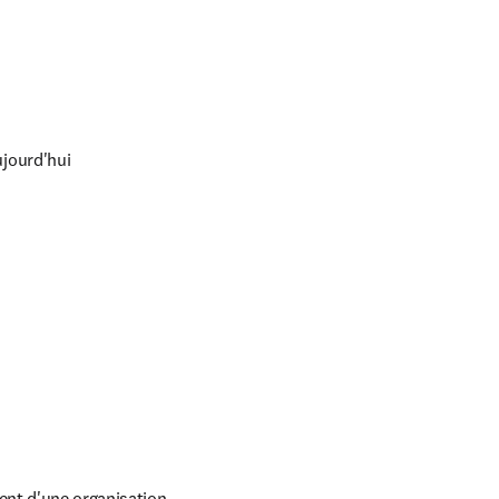
ujourd'hui
nt d'une organisation 