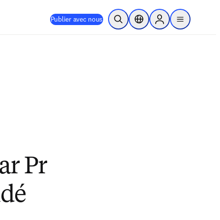
Publier avec nous
Ouvrir la recherche
Sélecteur de localisation
Sign in to products
menu
ar Pr
ndé