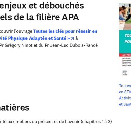
 enjeux et débouchés
ls de la filière APA
ouvrir l'ouvrage 
Toutes les clés pour réussir en 
opens in new tab/window
vité Physique Adaptée et Santé »
 à 
u Pr Grégory Ninot et du Pr Jean-Luc Dubois-Randé
Toutes 
en STA
Activi
atières
et San
nté aux métiers du présent et de l'avenir (chapitres 1 à 3)