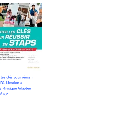
les clés pour réussir 
PS. Mention « 
té Physique Adaptée 
opens in new tab/window
té »