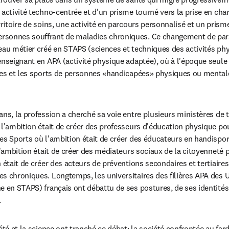
 activité techno-centrée et d'un prisme tourné vers la prise en cha
ritoire de soins, une activité en parcours personnalisé et un prisme
sonnes souffrant de maladies chroniques. Ce changement de para
eau métier créé en STAPS (sciences et techniques des activités phys
enseignant en APA (activité physique adaptée), où à l'époque seule 
ues et les sports de personnes «handicapées» physiques ou mentale
ns, la profession a cherché sa voie entre plusieurs ministères de tu
 l'ambition était de créer des professeurs d'éducation physique pour
es Sports où l'ambition était de créer des éducateurs en handisport
l'ambition était de créer des médiateurs sociaux de la citoyenneté pa
 était de créer des acteurs de préventions secondaires et tertiaire
s chroniques. Longtemps, les universitaires des filières APA des 
e en STAPS) français ont débattu de ses postures, de ses identités,
.
iété et la science ont tranché ce débat; la société confrontée au f