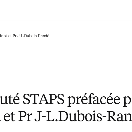
Passer au contenu principal
inot et Pr J-L.Dubois-Randé
té STAPS préfacée p
 et Pr J-L.Dubois-Ra