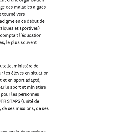
rge des maladies aiguës 
 tourné vers 
digme en ce début de 
iques et sportives) 
comptait l'éducation 
s, le plus souvent 
telle, ministère de 
 les élèves en situation 
 et en sport adapté, 
r le sport et ministère 
s pour les personnes 
UFR STAPS (unité de 
 de ses missions, de ses 
ardeau socio-économique 