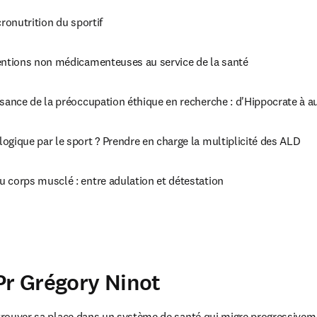
cronutrition du sportif
ventions non médicamenteuses au service de la santé
ssance de la préoccupation éthique en recherche : d'Hippocrate à a
ogique par le sport ? Prendre en charge la multiplicité des ALD
 corps musclé : entre adulation et détestation
Pr Grégory Ninot
 trouver sa place dans un système de santé qui migre progressiveme