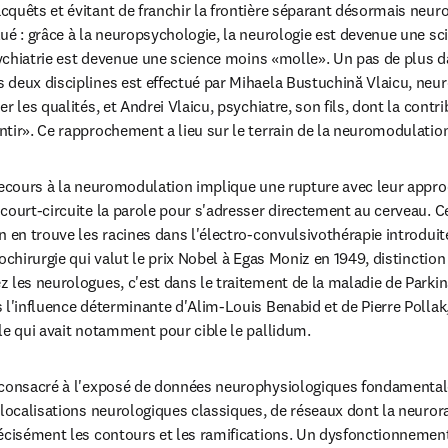
quêts et évitant de franchir la frontière séparant désormais neurolo
ué : grâce à la neuropsychologie, la neurologie est devenue une sc
psychiatrie est devenue une science moins «molle». Un pas de plus da
deux disciplines est effectué par Mihaela Bustuchină Vlaicu, neurol
r les qualités, et Andrei Vlaicu, psychiatre, son fils, dont la contri
tir». Ce rapprochement a lieu sur le terrain de la neuromodulatio
recours à la neuromodulation implique une rupture avec leur approc
court-circuite la parole pour s'adresser directement au cerveau. C
n en trouve les racines dans l'électro-convulsivothérapie introduit
ochirurgie qui valut le prix Nobel à Egas Moniz en 1949, distinction q
 les neurologues, c'est dans le traitement de la maladie de Parkin
 l'influence déterminante d'Alim-Louis Benabid et de Pierre Pollak,
le qui avait notamment pour cible le pallidum.
 consacré à l'exposé de données neurophysiologiques fondamental
 localisations neurologiques classiques, de réseaux dont la neurora
écisément les contours et les ramifications. Un dysfonctionnement