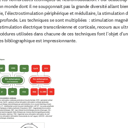
n monde dont il ne soupçonnait pas la grande diversité allant bien a
ie, l'électrostimulation périphérique et médullaire, la stimulation du
 profonde. Les techniques se sont multipliées  : stimulation magnét
imulation électrique transcrânienne et corticale, recours aux ultr
océdures utilisées dans chacune de ces techniques font l'objet d'une
es bibliographique est impressionnante.