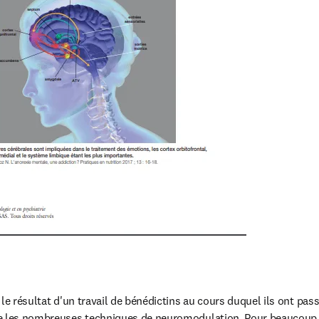
le résultat d'un travail de bénédictins au cours duquel ils ont pass
e les nombreuses techniques de neuromodulation. Pour beaucoup de