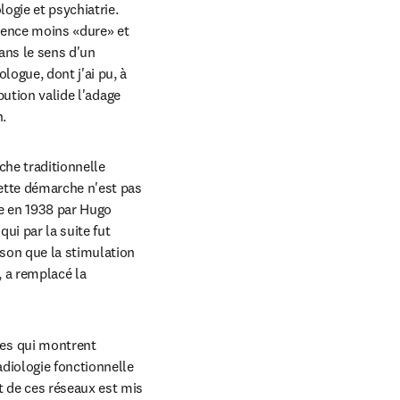
gie et psychiatrie. 
ience moins «dure» et 
ns le sens d'un 
ogue, dont j'ai pu, à 
bution valide l'adage 
n.
he traditionnelle 
ette démarche n'est pas 
e en 1938 par Hugo 
ui par la suite fut 
son que la stimulation 
 a remplacé la 
es qui montrent 
diologie fonctionnelle 
 de ces réseaux est mis 