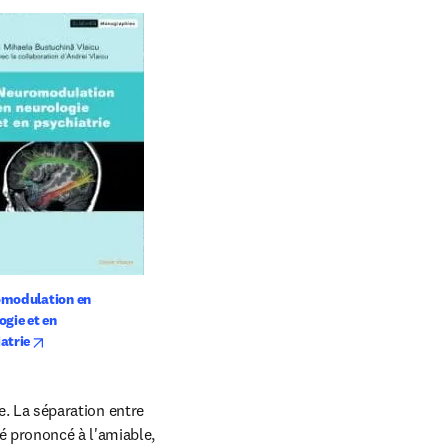
modulation en 
gie et en 
opens in new tab/window
atrie
e. La séparation entre 
 prononcé à l'amiable, 