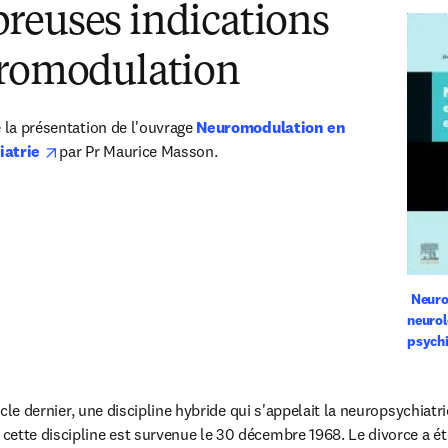
reuses indications
uromodulation
 la présentation de l'ouvrage 
Neuromodulation en 
opens in new tab/window
iatrie 
par Pr Maurice Masson.
Neuro
neurolo
psychi
iècle dernier, une discipline hybride qui s'appelait la neuropsychiatri
ette discipline est survenue le 30 décembre 1968. Le divorce a été