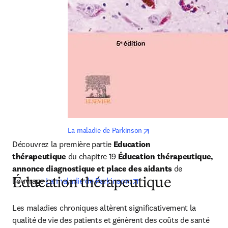
opens in new tab/window
La maladie de Parkinson
Découvrez la première partie 
Education 
thérapeutique
 du chapitre 19 
Éducation thérapeutique, 
annonce diagnostique et place des aidants 
de 
opens in new tab/window
l'ouvrage 
La maladie de Parkinson.
Éducation thérapeutique
Les maladies chroniques altèrent significativement la 
qualité de vie des patients et génèrent des coûts de santé 