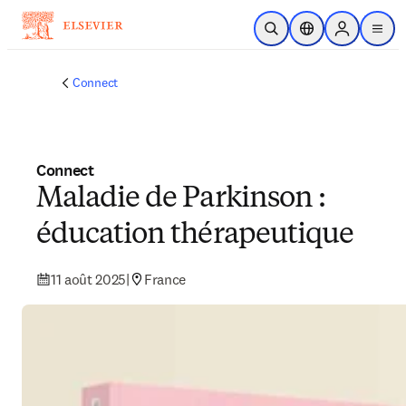
Passer au contenu principal
Ouvrir la recherche
Sélecteur de locali
Sign in to p
menu
Connect
Connect
Maladie de Parkinson :
éducation thérapeutique
11 août 2025
|
France