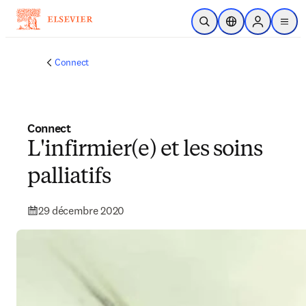
Passer au contenu principal
Ouvrir la recherche
Sélecteur de locali
Sign in to p
menu
Connect
Connect
L'infirmier(e) et les soins
palliatifs
29 décembre 2020