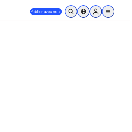
Publier avec nous
Ouvrir la recherche
Sélecteur de localisation
Sign in to products
menu