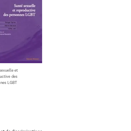
exuelle et 
uctive des 
nnes LGBT