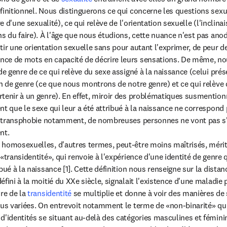
finitionnel. Nous distinguerons ce qui concerne les questions sexuel
re d'une sexualité), ce qui relève de l'orientation sexuelle (l'inclinai
s du faire). À l'âge que nous étudions, cette nuance n'est pas anodi
tir une orientation sexuelle sans pour autant l'exprimer, de peur d
ce de mots en capacité de décrire leurs sensations. De même, nou
e genre de ce qui relève du sexe assigné à la naissance (celui présent
n de genre (ce que nous montrons de notre genre) et ce qui relève de
tenir à un genre). En effet, miroir des problématiques susmentionn
t que le sexe qui leur a été attribué à la naissance ne correspond p
la transphobie notamment, de nombreuses personnes ne vont pas s'
t.

homosexuelles, d'autres termes, peut-être moins maîtrisés, mériten
«transidentité», qui renvoie à l'expérience d'une identité de genre 
bué à la naissance [1]. Cette définition nous renseigne sur la distan
fini à la moitié du XXe siècle, signalait l'existence d'une maladie p
re de la 
transidentité
 se multiplie et donne à voir des manières de 
us variées. On entrevoit notamment le terme de «non-binarité» qui, 
d'identités se situant au-delà des catégories masculines et féminin