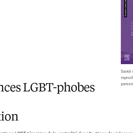
Santé s
reprod
perso
ences LGBT-phobes
tion