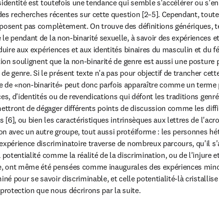
identité est toutefois une tendance qui semble s'accélérer ou s'enr
 des recherches récentes sur cette question [2–5]. Cependant, toutes 
posent pas complètement. On trouve des définitions génériques, te
le pendant de la non-binarité sexuelle, à savoir des expériences et 
duire aux expériences et aux identités binaires du masculin et du fé
tion soulignent que la non-binarité de genre est aussi une posture p
e genre. Si le présent texte n'a pas pour objectif de trancher cett
 de «non-binarité» peut donc parfois apparaître comme un terme p
es, d'identités ou de revendications qui défont les traditions genrées
ttront de dégager différents points de discussion comme les diffi
s [6], ou bien les caractéristiques intrinsèques aux lettres de l'acr
n avec un autre groupe, tout aussi protéiforme : les personnes hét
expérience discriminatoire traverse de nombreux parcours, qu'il s'a
 potentialité comme la réalité de la discrimination, ou de l'injure e
e, ont même été pensées comme inaugurales des expériences minorita
iné pour se savoir discriminable, et celle potentialité-là cristallise
 protection que nous décrirons par la suite.