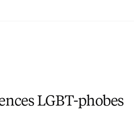
Passer au contenu principal
lences LGBT-phobes