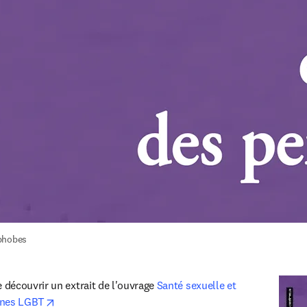
phobes
découvrir un extrait de l'ouvrage
 Santé sexuelle et 
opens in new tab/window
nnes LGBT