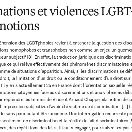
ations et violences LGBT
 notions
hension des LGBTphobies revient à entendre la question des discr
ations homophobes et transphobes non comme un enjeu uniquement 
 subjectif [8]. En effet, la traduction juridique des discrimination
 que ce qui relève effectivement des phénomènes discriminatoires en
mme de situations d'apparition. Ainsi, si les discriminations se déf
droit, la limitation d'un droit ou le conditionnement d'un droit sur
il y en a actuellement 25 en France dont l'orientation sexuelle rée
s émotions citoyennes face aux discriminations et aux violences déb
Pour reprendre les termes de Vincent Arnaud Chappe, «la notion de s
l'impression subjective d'avoir été victime de discrimination. […] L
du sans pour autant être unanime. Une interrogation récurrente por
entiment de discrimination et la réalité du fait discriminatoire» [9
es, des répétitions des faits, il faut s'engager, pour suivre les pas 