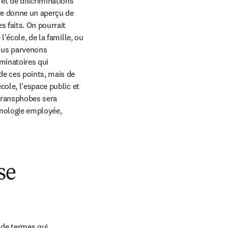
et de discriminations 
re donne un aperçu de 
 faits. On pourrait 
'école, de la famille, ou 
ous parvenons 
inatoires qui 
e ces points, mais de 
ole, l'espace public et 
transphobes sera 
inologie employée, 
se
de termes qui 