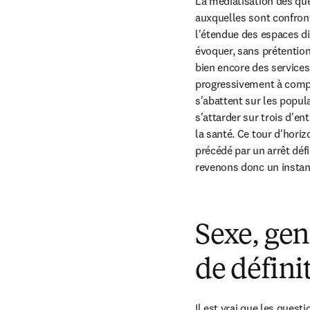
La médiatisation des que
auxquelles sont confront
l'étendue des espaces dis
évoquer, sans prétention 
bien encore des service
progressivement à compre
s'abattent sur les popul
s'attarder sur trois d'en
la santé. Ce tour d'hor
précédé par un arrêt déf
revenons donc un instan
Sexe, genr
de défini
Il est vrai que les questi