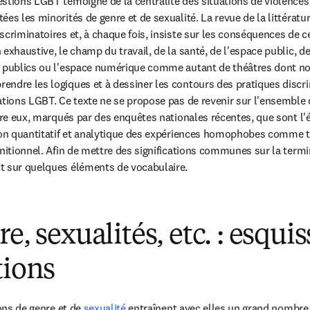
stions LGBT témoigne de la centralité des situations de violences 
ées les minorités de genre et de sexualité. La revue de la littératu
criminatoires et, à chaque fois, insiste sur les conséquences de ces
exhaustive, le champ du travail, de la santé, de l'espace public, de l
s publics ou l'espace numérique comme autant de théâtres dont n
ndre les logiques et à dessiner les contours des pratiques discrim
ations LGBT. Ce texte ne se propose pas de revenir sur l'ensemble d
tre eux, marqués par des enquêtes nationales récentes, que sont l'éc
izon quantitatif et analytique des expériences homophobes comme 
initionnel. Afin de mettre des significations communes sur la term
t sur quelques éléments de vocabulaire.
e, sexualités, etc. : esquis
tions
ons de genre et de 
sexualité
 entraînent avec elles un grand nombre 