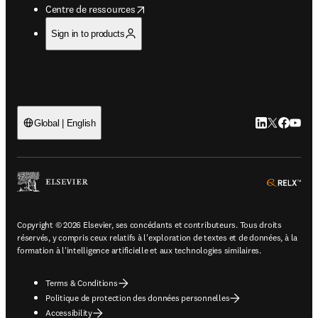
opens in new tab/window
Centre de ressources
Sign in to products
LinkedIn S’ouv
Twitter S’ou
Facebook 
YouTub
Global | English
ope
Copyright © 2026 Elsevier, ses concédants et contributeurs. Tous droits
réservés, y compris ceux relatifs à l'exploration de textes et de données, à la
formation à l'intelligence artificielle et aux technologies similaires.
Terms & Conditions
Politique de protection des données personnelles
Accessibility