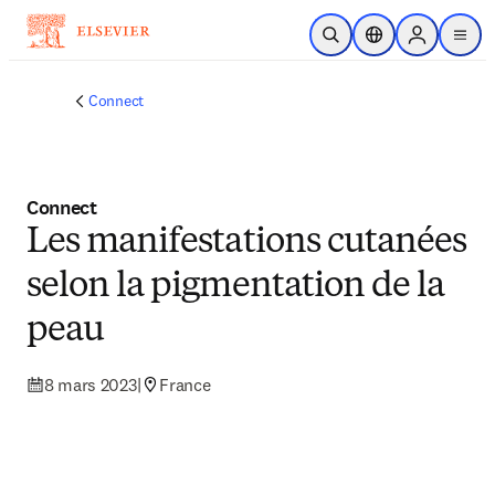
Passer au contenu principal
Ouvrir la recherche
Sélecteur de locali
Sign in to p
menu
Connect
Connect
Les manifestations cutanées
selon la pigmentation de la
peau
8 mars 2023
|
France