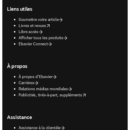
Liens utiles
Soumettre votre article
opens in new tab/window
Livres et revues
Libre accès
Afficher tous les produits
Elsevier Connect
À propos
À propos d’Elsevier
Carrières
Relations médias mondiales
opens in new tab/window
Publicités, tirés-à-part, suppléments
Assistance
Assistance à la clientèle